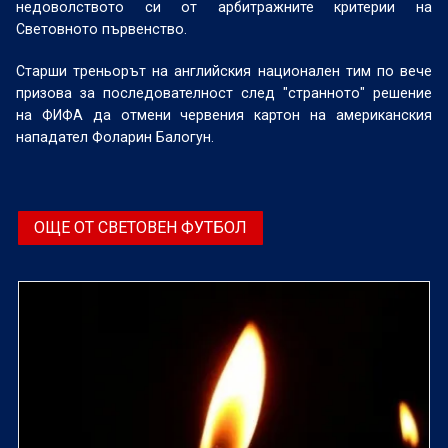
недоволството си от арбитражните критерии на
Световното първенство.
Старши треньорът на английския национален тим по вече
призова за последователност след "странното" решение
на ФИФА да отмени червения картон на американския
нападател Фоларин Балогун.
ОЩЕ ОТ СВЕТОВЕН ФУТБОЛ