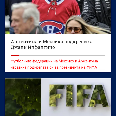
Аржентина и Мексико подкрепиха
Джани Инфантино
Футболните федерации на Мексико и Аржентина
изразиха подкрепата си за президента на ФИФА
Джани Инфантино в момент, в който шефът на
световния футбол е изправен пред остри критики
заради вече оттегленото предложение за продажба
на част от търговските права за Световното
първенство, съобщава Ройтерс.