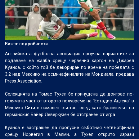
Вижте подробности
Английската футболна асоциация проучва вариантите за
подаване на жалба срещу червения картон на Джарел
Куанса, с който той бе декориран по време на победата с
3:2 над Мексико на осминафиналите на Мондиала, предава
Press Association.
Селекцията на Томас Тухел бе принудена да доиграе по-
голямата част от второто полувреме на "Естадио Ацтека" в
Мексико Сити в намален състав, след като бранителят на
германския Байер Леверкузен бе отстранен от игра.
Куанса е застрашен да пропусне съботния четвъртфинал
срещу Норвегия в Маями, а Тухел открито изрази