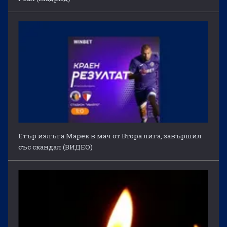
Етър излъга Марек в мач от Втора лига, завършил
със скандал (ВИДЕО)