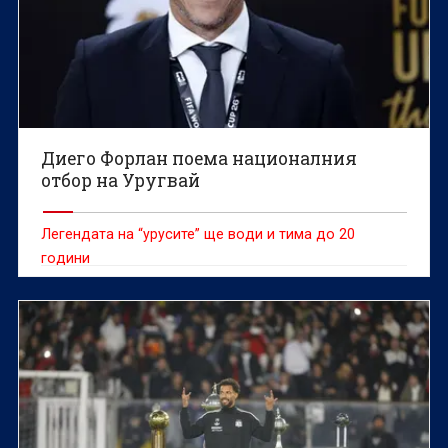
Диего Форлан поема националния
отбор на Уругвай
Легендата на “урусите” ще води и тима до 20
години