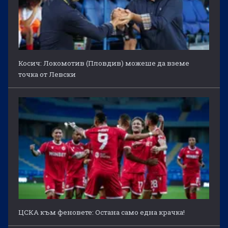
Косич: Локомотив (Пловдив) можеше да вземе
точка от Левски
ЦСКА към феновете: Остана само една крачка!