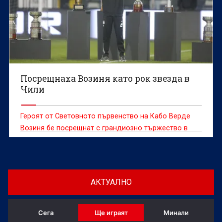
Посрещнаха Возиня като рок звезда в
Чили
Героят от Световното първенство на Кабо Верде
Возиня бе посрещнат с грандиозно тържество в
сряда, след като се присъедини към чилийския
гранд Коло Коло, предаде ДПА.
АКТУАЛНО
Сега
Ще играят
Минали