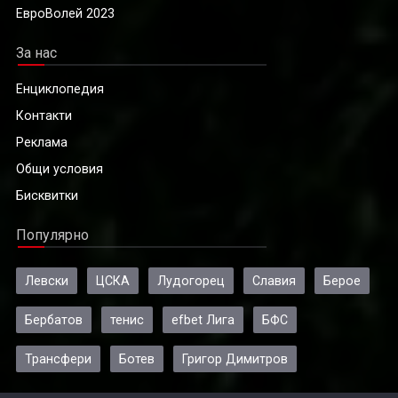
ЕвроВолей 2023
За нас
Енциклопедия
Контакти
Реклама
Общи условия
Бисквитки
Популярно
Левски
ЦСКА
Лудогорец
Славия
Берое
Бербатов
тенис
efbet Лига
БФС
Трансфери
Ботев
Григор Димитров