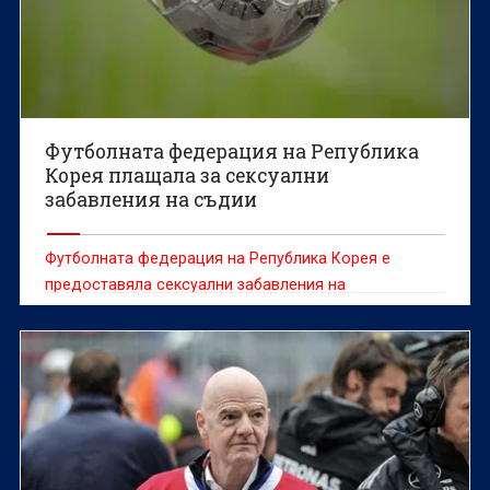
Футболната федерация на Република
Корея плащала за сексуални
забавления на съдии
Футболната федерация на Република Корея е
предоставяла сексуални забавления на
чуждестранни съдии между 2011 и 2012 г., съобщи
информационната агенция Yonhap, позовавайки се
на одитен доклад.