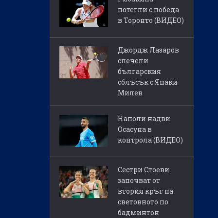
потегли с победа
в Торонто (ВИДЕО)
Джордж Лазаров
спечели
българския
сблъсък с Янаки
Милев
Наполи надви
Осасуна в
контрола (ВИДЕО)
Сестри Стоеви
започват от
втория кръг на
световното по
бадминтон