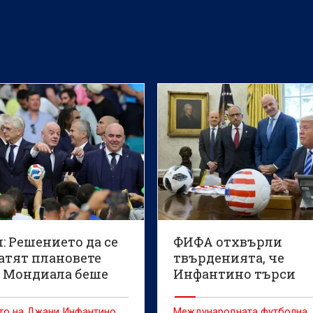
: Решението да се
ФИФА отхвърли
атят плановете
твърденията, че
т Мондиала беше
Инфантино търси
ително
помощ от Тръмп
то на Джани Инфантино
Международната футболна