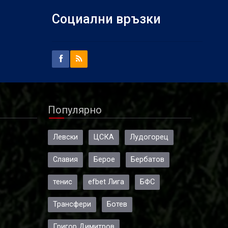
Социални връзки
а
и
ка и
Популярно
Левски
ЦСКА
Лудогорец
Славия
Берое
Бербатов
тенис
efbet Лига
БФС
Трансфери
Ботев
Григор Димитров