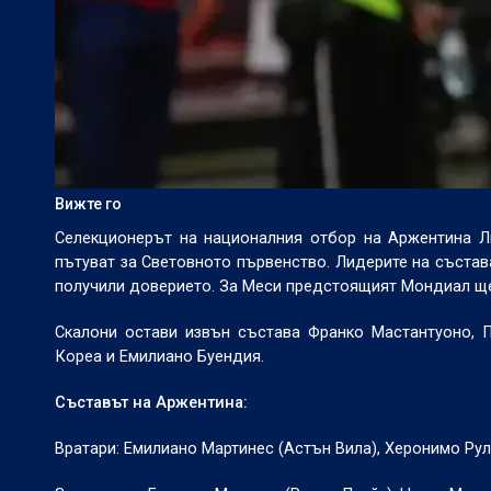
Вижте го
Селекционерът на националния отбор на Аржентина Л
пътуват за Световното първенство. Лидерите на състав
получили доверието. За Меси предстоящият Мондиал щ
Скалони остави извън състава Франко Мастантуоно, П
Кореа и Емилиано Буендия.
Съставът на Аржентина:
Вратари: Емилиано Мартинес (Астън Вила), Херонимо Рул