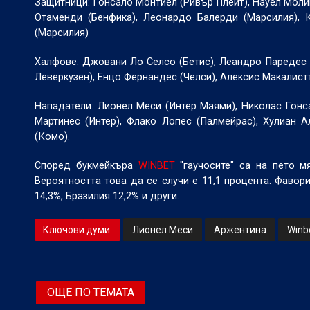
Защитници: Гонсало Монтиел (Ривър Плейт), Науел Моли
Отаменди (Бенфика), Леонардо Балерди (Марсилия), 
(Марсилия)
Халфове: Джовани Ло Селсо (Бетис), Леандро Паредес (
Леверкузен), Енцо Фернандес (Челси), Алексис Макалист
Нападатели: Лионел Меси (Интер Маями), Николас Гонс
Мартинес (Интер), Флако Лопес (Палмейрас), Хулиан 
(Комо).
Според букмейкъра
WINBET
"гаучосите" са на пето м
Вероятността това да се случи е 11,1 процента. Фавори
14,3%, Бразилия 12,2% и други.
Ключови думи:
Лионел Меси
Аржентина
Winb
ОЩЕ ПО ТЕМАТА