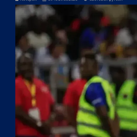
БГ Футбол:
Янев: Без добър резултат 
БГ Футбол:
По примера на Левски: Ка