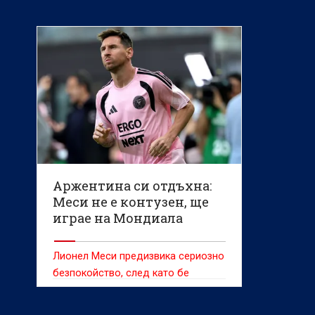
Аржентина си отдъхна:
Меси не е контузен, ще
играе на Мондиала
Лионел Меси предизвика сериозно
безпокойство, след като бе
принуден да напусне терена по
време на зрелищната победа на