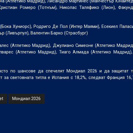
на (Атлетико Мадрид), Лисандро Мартинес (Манчестър Юнайтед
Кристиан Ромеро (Тотнъм), Николас Таляфико (Лион), Факун
Бока Хуниорс), Родриго Де Пол (Интер Маями), Есекиел Палас
ър (Ливърпул), Валентин Барко (Страсбург)
алес (Атлетико Мадрид), Джулиано Симеоне (Атлетико Мадрид
Алварес (Атлетико Мадрид), Тиаго Алмада (Атлетико Мадрид)
ясто по шансове да спечелят Мондиал 2026 и да защитат ти
т за световната титла е Испания с 18,2%, следват Франция 16,
et
Мондиал 2026