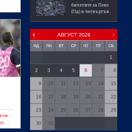
билетите за Локо
и
(Пд) в четвъртък
нтино
ия
АВГУСТ
2026
ъмп в
НД
ПН
ВТ
СР
ЧТ
ПТ
СБ
1
2
3
4
5
6
7
8
9
10
11
12
13
14
15
16
17
18
19
20
21
22
23
24
25
26
27
28
29
а на
ол
30
31
ощи,