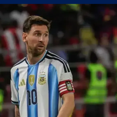
утре, не можем да очакваме нищо на реванша
йрат разпродаде всички билети за реванша