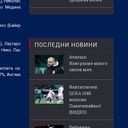
), Николас
до Медина
иос (Байер
ПОСЛЕДНИ НОВИНИ
), Лаутаро
, Нико Пас
Алвеша:
Изиграхме много
тлата си.
силен мач
7%, Англия
Фантастичен
ЦСКА 1948
изпусна
Панатинайкос!
(ВИДЕО)
Рибакина