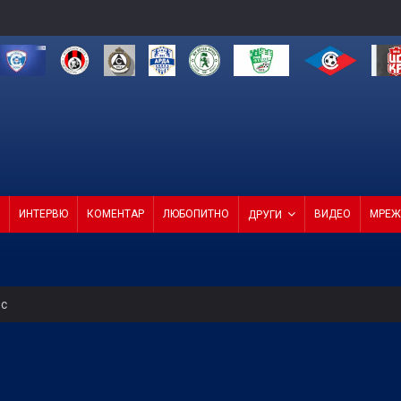
ИНТЕРВЮ
КОМЕНТАР
ЛЮБОПИТНО
ВИДЕО
МРЕЖ
ДРУГИ
ес
редна среща на ФИФА
усна Панатинайкос! (ВИДЕО)