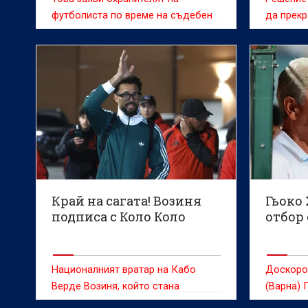
футболиста по време на съдебен
да прекр
процес
Междуна
асоциац
маркетин
първенст
наложите
категори
треньор 
Край на сагата! Возиня
Гьоко
подписа с Коло Коло
отбор 
Националният вратар на Кабо
Доскоро
Верде Возиня, който стана
(Варна) 
сензация в социалните мрежи по
пристигн