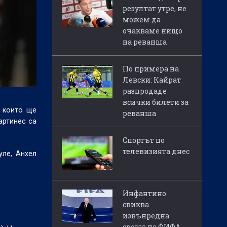
резултат утре, не
можем да
очакваме нищо
на реванша
По примера на
Левски: Кайрат
разпродаде
всички билети за
, които ще
реванша
артинес са
Спортът по
телевизията днес
уле, Анхел
Инфантино
свиква
извънредна
среща на ФИФА