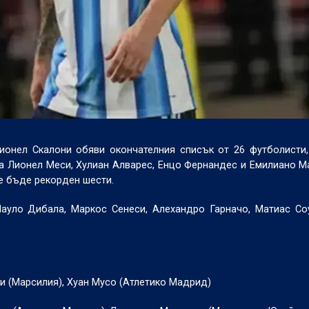
ионел Скалони обяви окончателния списък от 26 футболисти
а Лионел Меси, Хулиан Алварес, Енцо Фернандес и Емилиано М
е бъде рекорден шести.
ауло Дибала, Маркос Сенеси, Алехандро Гарначо, Матиас Со
и (Марсилия), Хуан Мусо (Атлетико Мадрид)