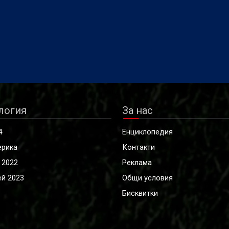
Даби и поема работата в
въпреки че босненецът с
 футболен клуб Ал Мадина
швейцарски паспорт подпис
рс (Дубай), съобщиха
дългосрочен договор пред
в страницата си в
началото на Световното
м.
първенство в Северна Амери
там тимът стигна до 1/16-
финалите.
логия
За нас
4
Енциклопедия
ерика
Контакти
 2022
Реклама
й 2023
Общи условия
Бисквитки