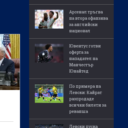
Арсенал тръгва
на втора офанзива
за английски
национал
Ювентус готви
оферта за
нападател на
Манчестър
Юнайтед
По примера на
Левски: Кайрат
разпродаде
всички билети за
реванша
Левски пуска