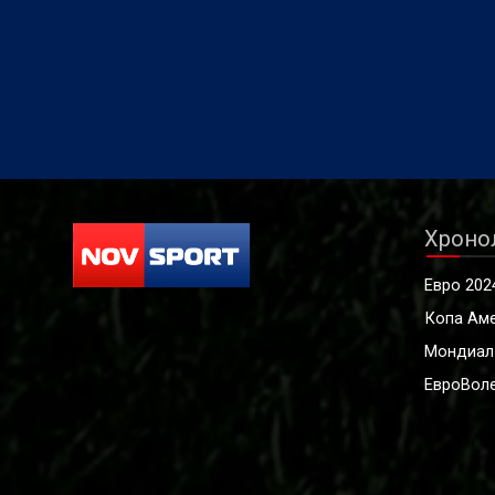
време на Световното първенство
ОАЕ Абу 
по футбол, подписа с тима на Коло
местния
Коло, обявиха от чилийския клуб.
Уондъръ
арабите 
инстагра
Хроно
Евро 202
Копа Ам
Мондиал
ЕвроВоле