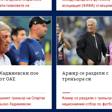
ати плановете на
асоциация (ФИФА) отхвърл
родната футболна
медийните спекулации, че
ия (ФИФА) за продажба на
президентът й Джани Инфа
гови дялове на световни
търси помощ от американск
ва "бе напълно
държавен глава Доналд Тр
лно и отвъд въпрос",
опит да спаси поста си.
чен е легендарният
Арсен Венгер.
 Хаджиевски пое
Аржир се раздели с
от ОАЕ
треньора си
шният треньор на Спартак
Алжир се раздели с треньор
Гьоко Хаджиевски
националния отбор по футб
а днес в столицата на
Владимр Петкович късно сн