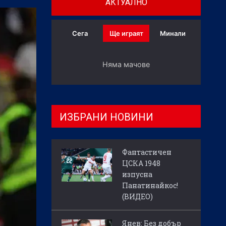
АКТУАЛНО
Сега
Ще играят
Минали
Няма мачове
ИЗБРАНИ НОВИНИ
Фантастичен
ЦСКА 1948
изпусна
Панатинайкос!
(ВИДЕО)
Янев: Без добър