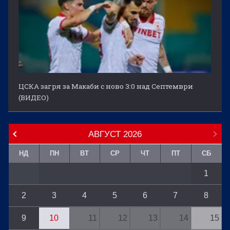
ЦСКА загря за Макаби с ново 3:0 над Септември
(ВИДЕО)
АВГУСТ
2026
НД
ПН
ВТ
СР
ЧТ
ПТ
СБ
1
2
3
4
5
6
7
8
9
10
11
12
13
14
15