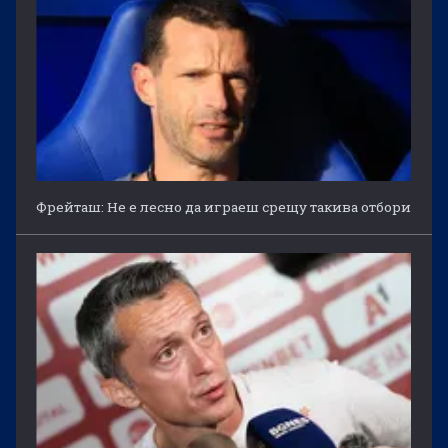
Фрейташ: Не е лесно да играеш срещу такива отбори