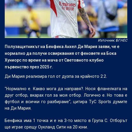
Източник: БГНЕС
Полузащитникът на Бенфика Анхел Ди Мария заяви, че е
нормално да получи освирквания от феновете на Бока
Хуниорс по време на мача от Световното клубно
първенство през 2025 г.
Ди Мария реализира гол от дузпа за крайното 2:2.
"Нормално е. Какво мога да направя?. Нося фланелката на
друг отбор, вкарах гол за моя отбор. Логично е. Но това е
футбол и всички го разбираме“, цитира TyC Sports думите
на Ди Мария.
Бенфика има 1 точка и е на 3-то място в Група C. Отборът
ще играе срещу Оукланд Сити на 20 юни.