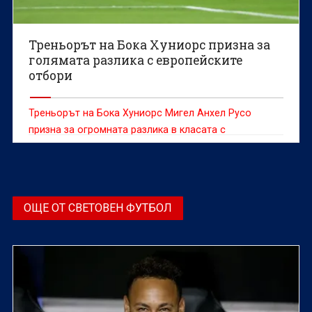
Треньорът на Бока Хуниорс призна за
голямата разлика с европейските
отбори
Треньорът на Бока Хуниорс Мигел Анхел Русо
призна за огромната разлика в класата с
европейските отбори след изпуснатата победа от
аржентинския клуб срещу Бенфика в груповата фаза
на Световното клубно първенство.
ОЩЕ ОТ СВЕТОВЕН ФУТБОЛ