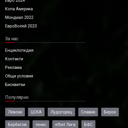
Евро 2024
Копа Америка
Мондиал 2022
ЕвроВолей 2023
За нас
Енциклопедия
Контакти
Реклама
Общи условия
Бисквитки
Популярно
Левски
ЦСКА
Лудогорец
Славия
Берое
Бербатов
тенис
efbet Лига
БФС