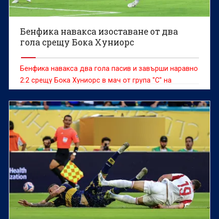
Бенфика навакса изоставане от два
гола срещу Бока Хуниорс
Бенфика навакса два гола пасив и завърши наравно
2:2 срещу Бока Хуниорс в мач от група "С" на
Световното клубно първенство, което се провежда
в САЩ.