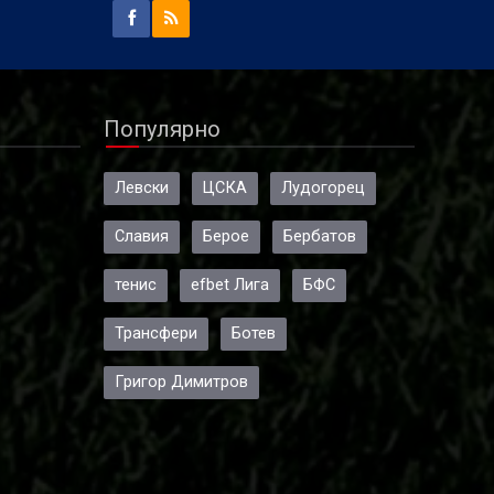
Популярно
Левски
ЦСКА
Лудогорец
Славия
Берое
Бербатов
тенис
efbet Лига
БФС
Трансфери
Ботев
Григор Димитров