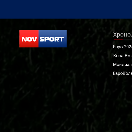
Хроно
Евро 202
Копа Ам
Мондиал
ЕвроВоле