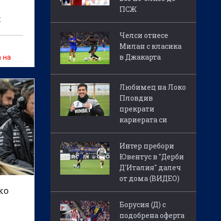
ПСЖ
я
еси
Челси отнесе
Милан с класика
в Джакарта
 на
ме
Любимец на Локо
Пловдив
прекрати
кариерата си
Интер пребори
Ювентус в "Дерби
Д'Италия" далеч
от дома (ВИДЕО)
ко
Борусия (Д) с
подобрена оферта