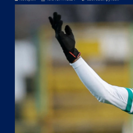
Европейски футбол:
Челси отнесе Мил
Европейски футбол:
Интер пребори Юв