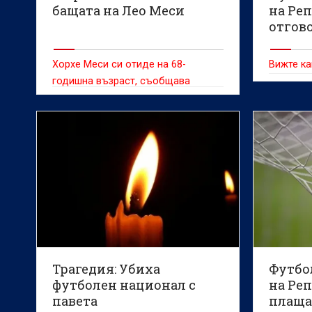
бащата на Лео Меси
на Ре
отгов
обвине
плаща
Хорхе Меси си отиде на 68-
Вижте к
забав
годишна възраст, съобщава
вестник "Infobae"
Трагедия: Убиха
Футбо
футболен национал с
на Ре
павета
плаща