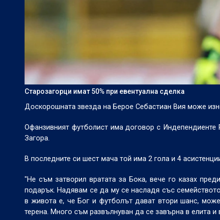
Старозагорци имат 50% при евентуална сделка
Доскорошната звезда на Берое Себастиан Вия може изн
Офанзивният футболист има договор с Индепендиенте Р
Загора.
В последните си шест мача той има 2 гола и 4 асистенции
"Не съм затворил вратата за Бока, вече го казах пре
подарък. Надявам се да му се насладя със семейството
в живота е, че Бог и футболът дават втори шанс, може
терена. Много съм развълнуван да се завърна в елита и