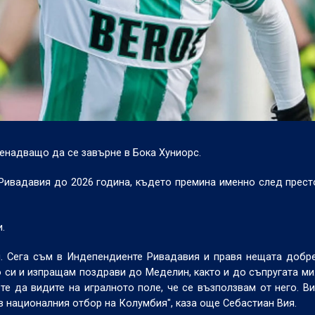
енадващо да се завърне в Бока Хуниорс.
ивадавия до 2026 година, където премина именно след прест
.
ди. Сега съм в Индепендиенте Ривадавия и правя нещата добр
 си и изпращам поздрави до Меделин, както и до съпругата ми
те да видите на игралното поле, че се възползвам от него. В
 в националния отбор на Колумбия", каза още Себастиан Вия.