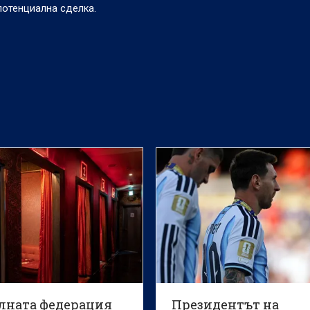
потенциална сделка.
лната федерация
Президентът на