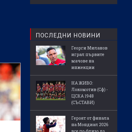
ПОСЛЕДНИ НОВИНИ
Георги Миланов
играл първите
мачове на
инжекции
НА ЖИВО:
Локомотив (Сф) -
ЦСКА 1948
(СЪСТАВИ)
Героят от финала
на Мондиал 2026
все по-близо до