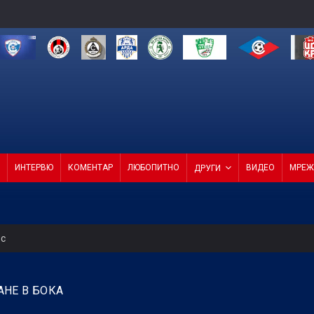
ИНТЕРВЮ
КОМЕНТАР
ЛЮБОПИТНО
ВИДЕО
МРЕЖ
ДРУГИ
ес
 на Мондиал 2026 все по-близо до ПСЖ
НЕ В БОКА
- ЦСКА 1948 (СЪСТАВИ)