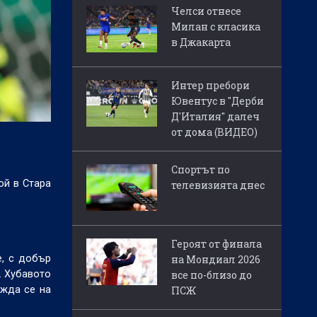
Челси отнесе
Милан с класика
в Джакарта
Интер пребори
Ювентус в "Дерби
Д'Италия" далеч
от дома (ВИДЕО)
Спортът по
ой в Стара
телевизията днес
Героят от финала
е, с добър
на Мондиал 2026
. Хубавото
все по-близо до
ижда се на
ПСЖ