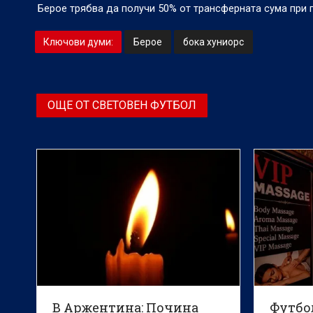
Берое трябва да получи 50% от трансферната сума при 
Ключови думи:
Берое
бока хуниорс
ОЩЕ ОТ СВЕТОВЕН ФУТБОЛ
В Аржентина: Почина
Футбо