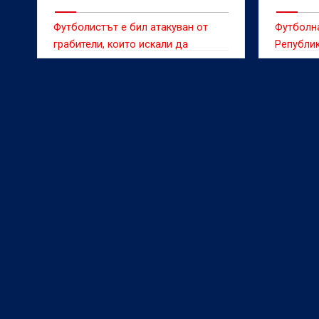
забав
Футболистът е бил атакуван от
Футболн
грабители, които искали да
Републик
задигнат смартфона му
сексуалн
чуждест
2012 г.,
агенция 
одитен д