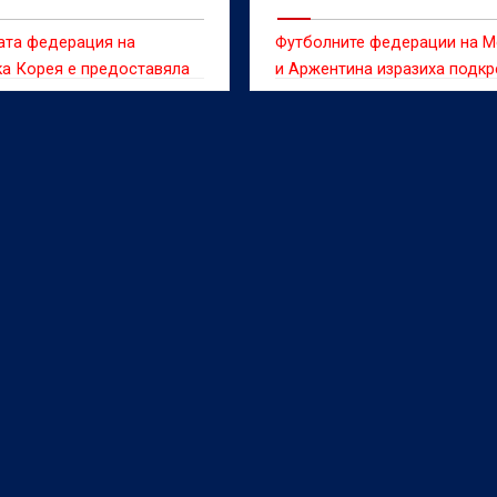
ления на съдии
ата федерация на
Футболните федерации на М
а Корея е предоставяла
и Аржентина изразиха подкр
и забавления на
си за президента на ФИФА 
ранни съдии между 2011 и
Инфантино в момент, в койт
 съобщи информационната
шефът на световния футбол
Yonhap, позовавайки се на
изправен пред остри критик
оклад.
заради вече оттегленото
предложение за продажба н
от търговските права за
Световното първенство,
съобщава Ройтерс.