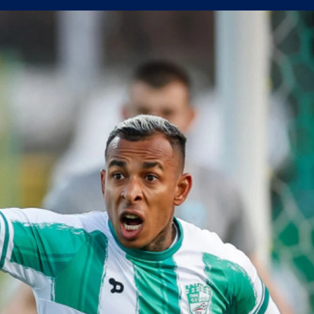
ан с класика в Джакарта
ентус в "Дерби Д'Италия" далеч от дома (ВИДЕО)