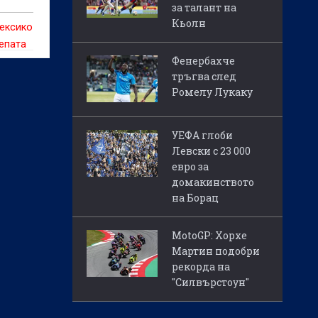
за талант на
Кьолн
ексико
епата
Фенербахче
Джани
тръгва след
о
Ромелу Лукаку
 е
и
УЕФА глоби
а част
Левски с 23 000
евро за
домакинството
на Борац
MotoGP: Хорхе
Мартин подобри
рекорда на
"Силвърстоун"