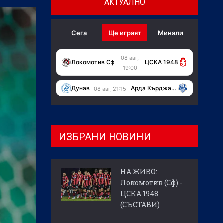
АКТУАЛНО
Сега
Ще играят
Минали
08 авг,
Локомотив Сф
ЦСКА 1948
19:00
Дунав
Арда Кърджали
08 авг, 21:15
ИЗБРАНИ НОВИНИ
НА ЖИВО:
Локомотив (Сф) -
ЦСКА 1948
(СЪСТАВИ)