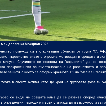
 мач досега на Мондиал 2026
енство помежду си в откриващия сблъсък от група “С”. Афр
овно първенство влезе с огромна мотивация в срещата и ло
 минута. Случилото се позволи на “кариоките” да се осв
яза прекрасен гол за възстановяване на равенството и впо
ете защити, с което се оформи крайното 1:1 на “MetLife Stadium
точка в своите активи, като до края на груповата фаза ги о
бързо се видя, че срещата няма да се развива според очак
а в определени периоди и първи стигнаха до възможности за го