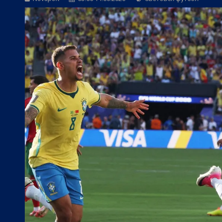
БГ Футбол:
ЦСКА към феновете: Остан
БГ Футбол:
ЦСКА покори 20-а държав