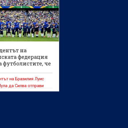
дентът на
лската федерация
а футболистите, че
а шеста титла
тът на Бразилия Луис
ула да Силва отправи
аща и емоционална реч
олистите и треньорите от
ния отбор на страната
рвия мач на Световното
тво по футбол