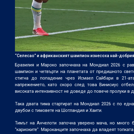
“Селесао” и африканският шампион изнесоха най-добрия
Бразилия и Мароко започнаха на Мондиал 2026 с рав
шампион и четвърти на планетата от предишното свет
стигна до попадение чрез Исмаел Сайбари в 21-ата
напрежението, като скоро след това Винисиус отбел
високата интензивност не доведе до повече пролуки в дв
Така двата тима стартират на Мондиал 2026 с по една 
двубои с тимовете на Шотландия и Хаити.
Тимът на Анчелоти започна уверено мача, но много 
"кариоките". Мароканците започнаха да владеят топкат