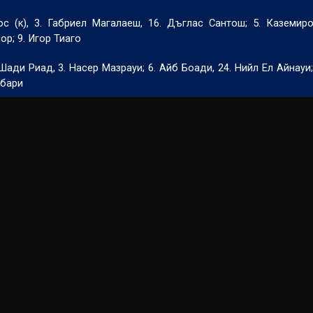
ос (к), 3. Габриел Магалаеш, 16. Дъглас Сантош; 5. Каземиро
ор; 9. Игор Тиаго
. Шади Риад, 3. Насер Мазрауи; 6. Айб Боади, 24. Нийл Ел Айнауи
йбари