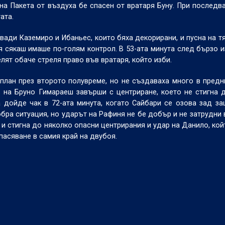
на Пакета от въздуха бе спасен от вратаря Буну. При последв
ата.
вади Каземиро и Ибаньес, които бяха декорирани, и пусна на т
я сякаш имаше по-голям контрол. В 53-ата минута след бързо 
лят обаче стреля право във вратаря, който изби.
план през второто полувреме, но не създаваха много в предн
 на Бруно Гимараеш завърши с центриране, което не стигна 
дойде чак в 72-ата минута, когато Сайбари се озова зад за
ра ситуация, но ударът на Рафиня не бе добър и не затрудни 
и стигна до няколко опасни центрирания и удар на Данило, кой
пасяване в самия край на двубоя.