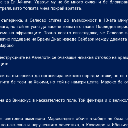
с за Ел Айнауи. Ударът му не бе много силен и бе блокира
реля, като топката мина покрай вратата.
съперника, а Селесао стигна до възможност в 13-ата минут
аго, но той не успя да засече топката с глава. Последва перио
рема на африканците. Точно когато изглеждаше, че Селесао 
олепно подаване на Браим Диас изведе Сайбари между двамата
Мароко.
нструкциите на Авчелоти се очакваше някакъв отговор на Брази
ците.
оли на съперника да организира няколко поредни атаки, но не 
пита бе този на Хакими, но той не намери целта. Мароко бе о
на до Винисиус в наказателното поле. Той финтира и с велико
те световни шампиони. Мароканците обаче въобще не бяха с
 по-накъсана и нарушенията зачестиха, а Каземиро и Ибанье