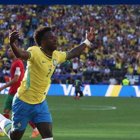
а само една крачка!
а