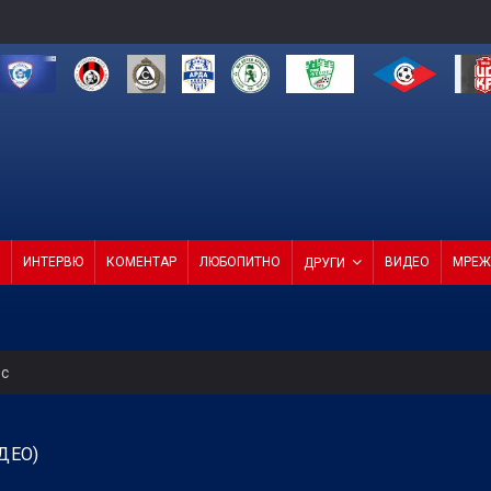
ИНТЕРВЮ
КОМЕНТАР
ЛЮБОПИТНО
ВИДЕО
МРЕЖ
ДРУГИ
ес
 Левски
ДЕО)
т ход на Левски и срещу Локо (Пд)