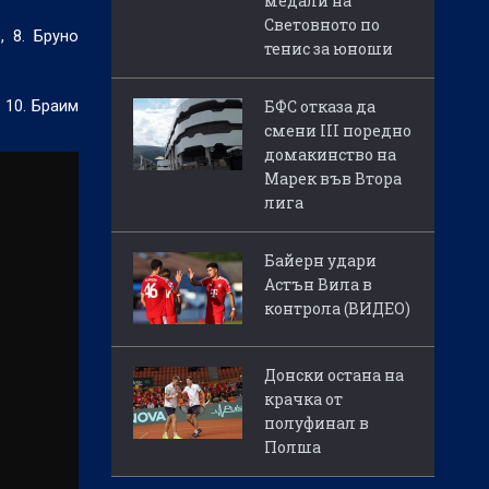
медали на
Световното по
, 8. Бруно
тенис за юноши
БФС отказа да
; 10. Браим
смени III поредно
домакинство на
Марек във Втора
лига
Байерн удари
Астън Вила в
контрола (ВИДЕО)
Донски остана на
крачка от
полуфинал в
Полша