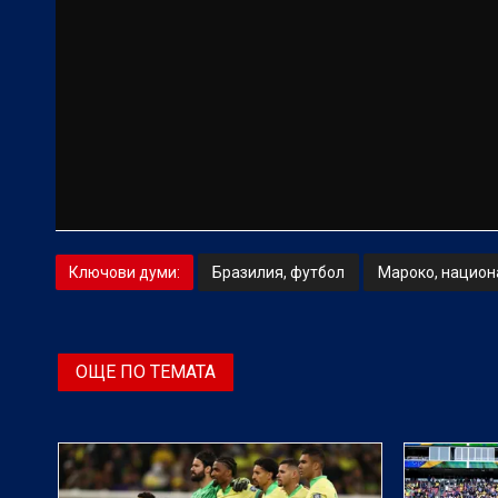
Ключови думи:
Бразилия, футбол
Мароко, национ
ОЩЕ ПО ТЕМАТА