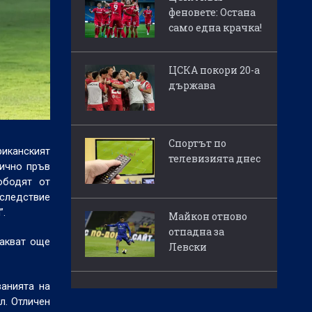
феновете: Остана
само една крачка!
ЦСКА покори 20-а
държава
Спортът по
иканският
телевизията днес
гично пръв
ободят от
следствие
”.
Майкон отново
отпадна за
чакват още
Левски
ванията на
л. Отличен