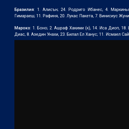
Бразилия
: 1. Алисън; 24. Родриго Ибанес, 4. Маркинь
Гимараеш; 11. Рафиня, 20. Лукас Пакета, 7. Винисиус Жуни
Мароко
: 1. Боно; 2. Ашраф Хакими (к), 14. Иса Диоп, 18
Диас, 8. Азедин Унахи, 23. Билал Ел Ханус; 11. Исмаел Са