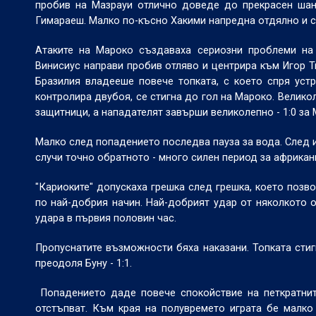
пробив на Мазрауи отлично доведе до прекрасен шан
Гимараеш. Малко по-късно Хакими напредна отдялно и ст
Атаките на Мароко създаваха сериозни проблеми на 
Винисиус направи пробив отляво и центрира към Игор Ти
Бразилия владееше повече топката, с което спря уст
контролира двубоя, се стигна до гол на Мароко. Велик
защитници, а нападателят завърши великолепно - 1:0 за 
Малко след попадението последва пауза за вода. След и
случи точно обратното - много силен период за африкан
"Кариоките" допускаха грешка след грешка, което позв
по най-добрия начин. Най-добрият удар от няколкото о
удара в първия половин час.
Пропуснатите възможности бяха наказани. Топката стиг
преодоля Буну - 1:1.
Попадението даде повече спокойствие на петкратни
отстъпват. Към края на полувремето играта бе малко