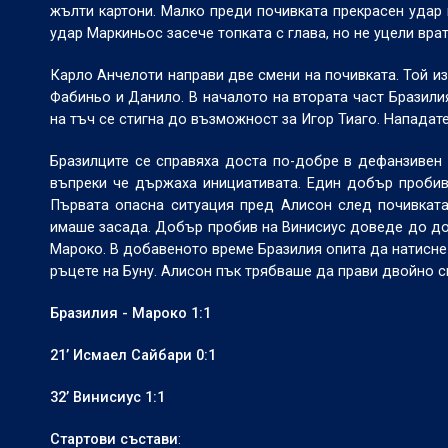
жълти картони. Малко преди почивката прекрасен удар 
удар Маркиньос засече топката с глава, но не уцели врат
Карло Анчелоти направи две смени на почивката. Той из
Фабиньо и Данило. В началото на втората част Бразили
на тъч се стигна до възможност за Игор Тиаго. Нападате
Бразилците се справяха доста по-добре в дефанзивен 
въпреки че държаха инициативата. Един добър пробив
Първата опасна ситуация пред Алисон след почивката 
имаше засада. Добър пробив на Винисиус доведе до доб
Мароко. В добавеното време Бразилия опита да натисне 
ръцете на Буну. Алисон пък трябваше да прави двойно с
Бразилия - Мароко 1:1
21’ Исмаел Сайбари 0:1
32’ Винисиус 1:1
Стартови състави
: