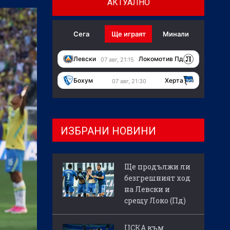
АКТУАЛНО
Сега
Ще играят
Минали
Левски
Локомотив Пд
07 авг, 21:15
Бохум
Херта
07 авг, 21:30
ИЗБРАНИ НОВИНИ
Ще продължи ли
безгрешният ход
на Левски и
срещу Локо (Пд)
ЦСКА към