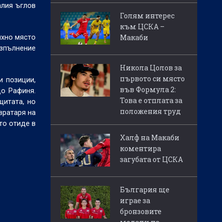
алия ъглов
Голям интерес
към ЦСКА –
Макаби
яхно място
изпълнение
Никола Цолов за
първото си място
и позиции,
във Формула 2:
до Рафиня.
Това е отплата за
щитата, но
положения труд
вратаря на
то отиде в
Халф на Макаби
коментира
загубата от ЦСКА
България ще
играе за
бронзовите