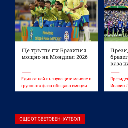
Ще тръгне ли Бразилия
Прези
мощно на Мондиал 2026
брази
каза н
очакв
Един от най-вълнуващите мачове в
Президен
груповата фаза обещава емоции
Инасио Л
мотивир
към футб
национал
преди пъ
ОЩЕ ОТ СВЕТОВЕН ФУТБОЛ
първенс