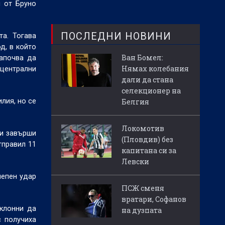
н от Бруно
ПОСЛЕДНИ НОВИНИ
а. Тогава
д, в който
Ван Бомел:
започва да
Нямах колебания
 централни
дали да стана
селекционер на
Белгия
лия, но се
Локомотив
ги завърши
(Пловдив) без
тправил 11
капитана си за
Левски
лепен удар
ПСЖ сменя
вратари, Софанов
клонни да
на дузпата
с получиха