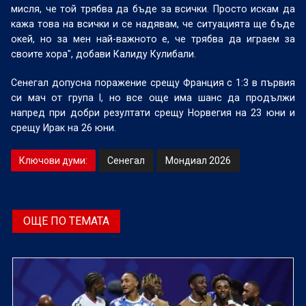
мисля, че той трябва да бъде за всички. Просто искам да
кажа това на всички и се надявам, че ситуацията ще бъде
окей, но за мен най-важното е, че трябва да играем за
своите хора", добави Калиду Кулибали.
Сенегал допусна поражение срещу Франция с 1:3 в първия
си мач от група I, но все още има шанс да продължи
напред при добри резултати срещу Норвегия на 23 юни и
срещу Ирак на 26 юни.
Ключови думи:
Сенегал
Мондиал 2026
ОЩЕ ПО ТЕМАТА