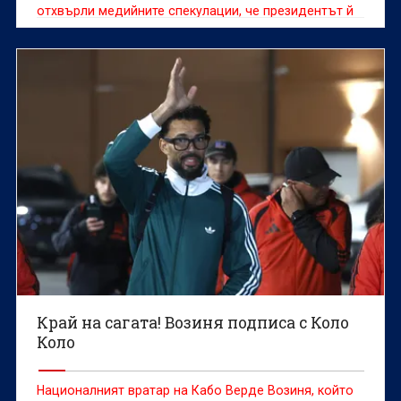
отхвърли медийните спекулации, че президентът й
Джани Инфантино търси помощ от американския
държавен глава Доналд Тръмп в опит да спаси
поста си.
Край на сагата! Возиня подписа с Коло
Коло
Националният вратар на Кабо Верде Возиня, който