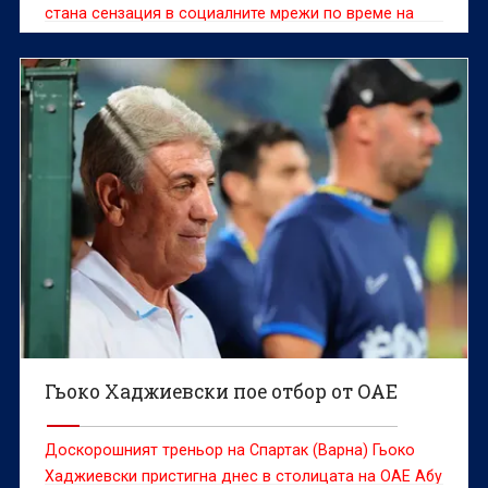
стана сензация в социалните мрежи по време на
Световното първенство по футбол, подписа с тима
на Коло Коло, обявиха от чилийския клуб.
Гьоко Хаджиевски пое отбор от ОАЕ
Доскорошният треньор на Спартак (Варна) Гьоко
Хаджиевски пристигна днес в столицата на ОАЕ Абу