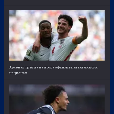
Арсенал тръгва на втора офанзива за английски
национал