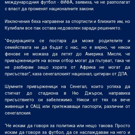
международния футбол - ФИФА, заявиха, че не разполагат
с власт да променят националните закони.
Изключения бяха направени за спортисти и близките им, но
Кулибали все пак остава недоволен заради решението.
"Федерацията се постара да може родителите и
семействата ни да бъдат с нас, но е вярно, че някои
фенове не можаха да летят до Америка. Мисля, че
привържениците на всеки отбор могат да пътуват, така че
не разбирам защо хората от Африка не могат да
присъстват", каза сенегалският национал, цитиран от ДПА.
Шумните привърженици на Сенегал, които успяха да
стигнат до стадиона в Ню Джърси, направиха
присъствието си забележимо. Някои от тях са вече
живеещи в САЩ или притежаващи паспорти, различни от
сенегалския.
"Не искам да говоря за политика или нещо такова. Просто
искам да говоря за футбол, да се наслаждавам на него и