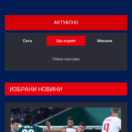
дългосрочен договор преди началото на
Световното първенство в Северна Америка и там
тимът стигна до 1/16-финалите.
АКТУАЛНО
Сега
Ще играят
Минали
Няма мачове
ИЗБРАНИ НОВИНИ