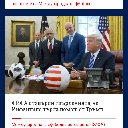
плановете на Международната футболна
асоциация (ФИФА) за продажба на маркетингови
дялове на световни първенства "бе напълно
наложително и отвъд въпрос", категоричен е
легендарният треньор Арсен Венгер.
ФИФА отхвърли твърденията, че
Инфантино търси помощ от Тръмп
Международната футболна асоциация (ФИФА)