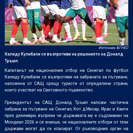
Източник: БГНЕС
Калиду Кулибали се възпротиви на решението на Доналд
Тръмп
Капитанът на националния отбор на Сенегал по футбол
Калиду Кулибали се възпротиви на забраната за пътуване,
наложена от САЩ срещу туристи от определени страни,
които участват на Световното първенство.
Президентът на САЩ Доналд Тръмп наложи частична
забрана за пътуване на Сенегал, Кот д'Ивоар, Иран и Хаити
през декември, въпреки че държавата му е съдомакин на
Мондиал 2026 и се знаеше, че националните отбори от тези
държави могат да се класират. От ръководния орган на