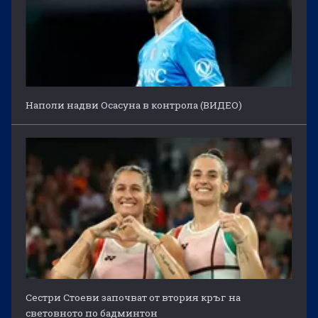
Наполи надви Осасуна в контрола (ВИДЕО)
Сестри Стоеви започват от втория кръг на
световното по бадминтон