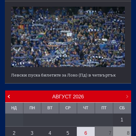
Левски пуска билетите за Локо (Пд) в четвъртък
АВГУСТ
2026
НД
ПН
ВТ
СР
ЧТ
ПТ
СБ
1
2
3
4
5
6
7
8