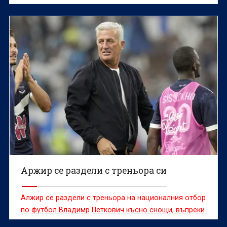
Даби и поема работата в местния футболен клуб Ал
Мадина Уондърърс (Дубай), съобщиха арабите в
страницата си в инстаграм.
Аржир се раздели с треньора си
Алжир се раздели с треньора на националния отбор
по футбол Владимр Петкович късно снощи, въпреки
че босненецът с швейцарски паспорт подписа