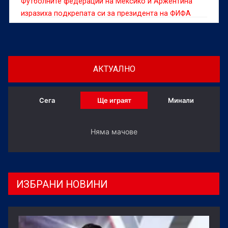
Футболните федерации на Мексико и Аржентина
изразиха подкрепата си за президента на ФИФА
Джани Инфантино в момент, в който шефът на
световния футбол е изправен пред остри критики
заради вече оттегленото предложение за продажба
на част от търговските права за Световното
АКТУАЛНО
първенство, съобщава Ройтерс.
Сега
Ще играят
Минали
Няма мачове
ИЗБРАНИ НОВИНИ