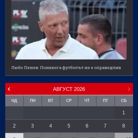
Любо Пенев: Понякога футболът не е справедлив
АВГУСТ
2026
НД
ПН
ВТ
СР
ЧТ
ПТ
СБ
1
2
3
4
5
6
7
8