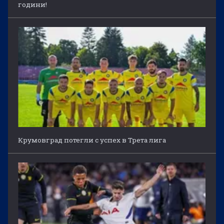
години!
Крумовград потегли с успех в Трета лига