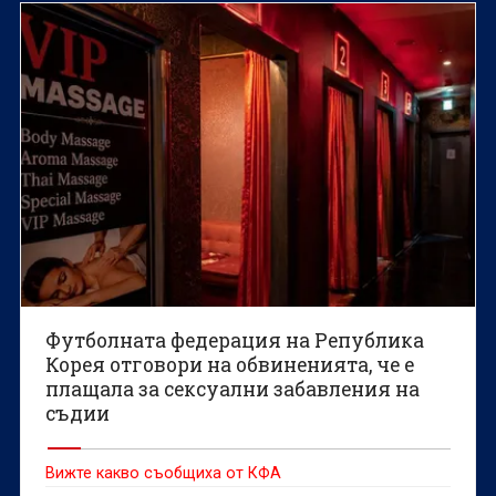
Футболната федерация на Република
Корея отговори на обвиненията, че е
плащала за сексуални забавления на
съдии
Вижте какво съобщиха от КФА