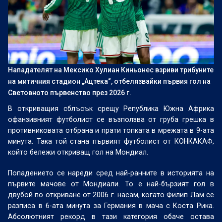
Нападателят на Мексико Хулиан Киньонес взриви трибуните
на митичния стадион „Ацтека“, отбелязвайки първия гол на
Световното първенство през 2026 г.
В откриващия сблъсък срещу Република Южна Африка
офанзивният футболист се възползва от груба грешка в
противниковата отбрана и прати топката в мрежата в 9-ата
минута. Така той стана първият футболист от КОНКАКАФ,
който бележи откриващ гол на Мондиал.
Попадението се нареди сред най-ранните в историята на
първите мачове от Мондиали. То е най-бързият гол в
двубой по откриване от 2006 г. насам, когато Филип Лам се
разписа в 6-ата минута за Германия в мача с Коста Рика.
Абсолютният рекорд в тази категория обаче остава