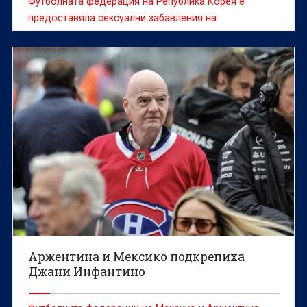
Футболната федерация на Република Корея е
предоставяла сексуални забавления на
чуждестранни съдии между 2011 и 2012 г., съобщи
информационната агенция Yonhap, позовавайки се
на одитен доклад.
Аржентина и Мексико подкрепиха
Джани Инфантино