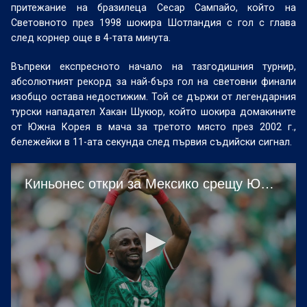
притежание на бразилеца Сесар Сампайо, който на
Световното през 1998 шокира Шотландия с гол с глава
след корнер още в 4-тата минута.
Въпреки експресното начало на тазгодишния турнир,
абсолютният рекорд за най-бърз гол на световни финали
изобщо остава недостижим. Той се държи от легендарния
турски нападател Хакан Шукюр, който шокира домакините
от Южна Корея в мача за третото място през 2002 г.,
бележейки в 11-ата секунда след първия съдийски сигнал.