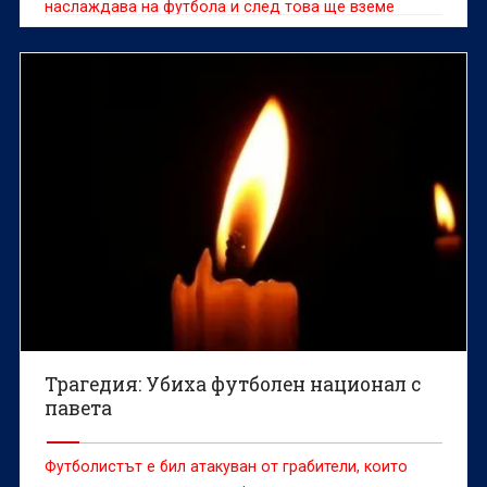
наслаждава на футбола и след това ще вземе
решението, което смята за правилно“
Трагедия: Убиха футболен национал с
павета
Футболистът е бил атакуван от грабители, които