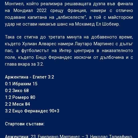
Монтиел, който реализира решаващата дузпа във финала
на Мондиал 2022 срещу Франция, намери с отлично
подаване капитана на „албиселесте“, а той с майсторски
удар не остави никакъв шанс на Мохамед Ел Шобеир.
Taка се стигна до третата минута на добавеното време,
където Хулиан Алварес намери Лаутаро Мартинес с дълъг
пас, а футболистът на Интер центрира в наказателното
поле, където Енцо Фернандес изскочи от дълбочина и с
глава вкара за 3:2.
Аржентина - Египет 3:2
0:1 Ибрахим 15
0:2 Зико 68
1:2 Ромеро 80
2:2 Меси 84
3:2 Енцо Фернандес 90+3
Стартови състави:
Аржентина:
23. Емилиано Мартинес – 3. Николас Талиафико,