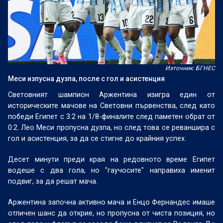
Източник: БГНЕС
Меси изпусна дузпа, после с гол и асистенция
Световният шампион Аржентина изигра един от
историческите мачове на Световни първенства, след като
победи Египет с 3:2 на 1/8-финалите след паметен обрат от
0:2. Лео Меси пропусна дузпа, но след това се реваншира с
гол и асистенция, за да се стигне до крайния успех.
Десет минути преди края на редовното време Египет
водеше с два гола, но "гаучосите" направиха именит
подвиг, за да решат мача.
Аржентина започна активно мача и Енцо Фернандес имаше
отличен шанс да открие, но пропусна от чиста позиция, но