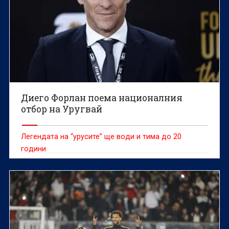
Диего Форлан поема националния
отбор на Уругвай
Легендата на “урусите” ще води и тима до 20
години