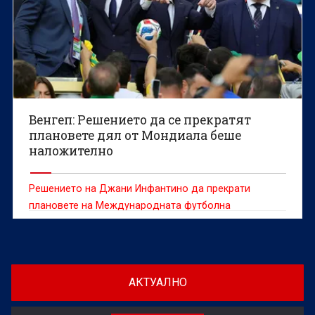
Венгеп: Решението да се прекратят
плановете дял от Мондиала беше
наложително
Решението на Джани Инфантино да прекрати
плановете на Международната футболна
асоциация (ФИФА) за продажба на маркетингови
дялове на световни първенства "бе напълно
наложително и отвъд въпрос", категоричен е
легендарният треньор Арсен Венгер.
АКТУАЛНО