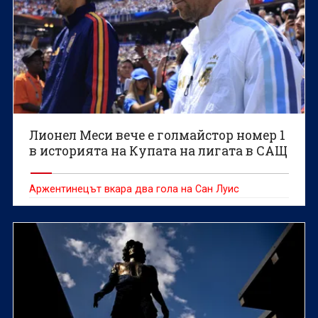
Лионел Меси вече е голмайстор номер 1
в историята на Купата на лигата в САЩ
Аржентинецът вкара два гола на Сан Луис