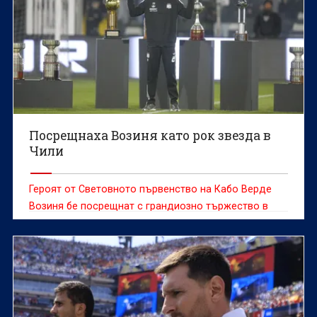
Посрещнаха Возиня като рок звезда в
Чили
Героят от Световното първенство на Кабо Верде
Возиня бе посрещнат с грандиозно тържество в
сряда, след като се присъедини към чилийския
гранд Коло Коло, предаде ДПА.