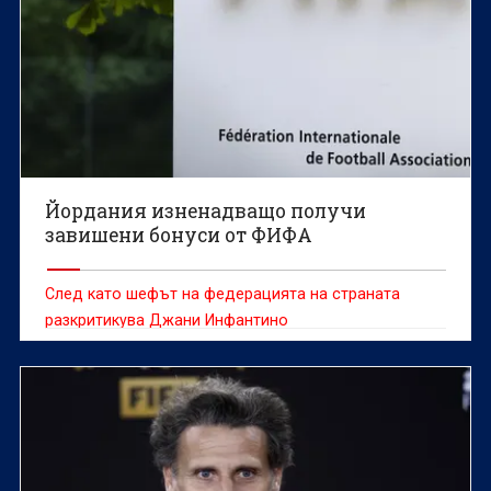
Йордания изненадващо получи
завишени бонуси от ФИФА
След като шефът на федерацията на страната
разкритикува Джани Инфантино