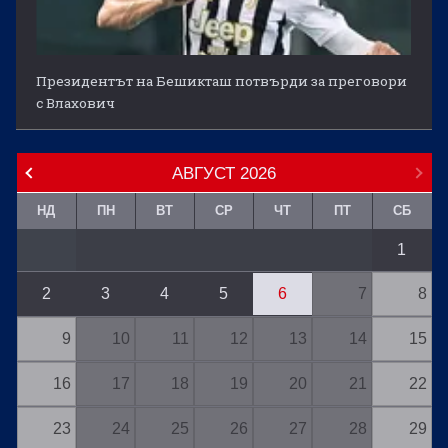
Президентът на Бешикташ потвърди за преговори
с Влахович
АВГУСТ
2026
НД
ПН
ВТ
СР
ЧТ
ПТ
СБ
1
2
3
4
5
6
7
8
9
10
11
12
13
14
15
16
17
18
19
20
21
22
23
24
25
26
27
28
29