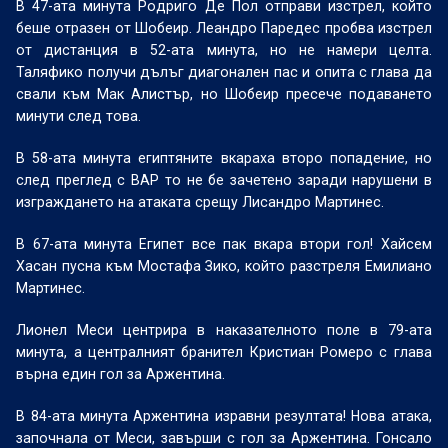
В 47-ата минута Родриго Де Пол отправи изстрел, който
беше отразен от Шобеир. Леандро Паредес пробва изстрел
от дистанция в 52-ата минута, но не намери целта.
Таляфико получи дълъг диагонален пас и опита с глава да
свали към Мак Алистър, но Шобеир пресече подаването
минути след това.
В 58-ата минута египтяните вкараха второ попадение, но
след преглед с ВАР то не бе зачетено заради нарушени в
изграждането на атаката срещу Лисандро Мартинес.
В 67-ата минута Египет все пак вкара втори гол! Хайсем
Хасан пусна към Мостафа Зико, който разстреля Емилиано
Мартинес.
Лионел Меси центрира в наказателното поле в 79-ата
минута, а централният бранител Кристиан Ромеро с глава
върна един гол за Аржентина.
В 84-ата минута Аржентина изравни резултата! Нова атака,
започнала от Меси, завърши с гол за Аржентина. Гонсало