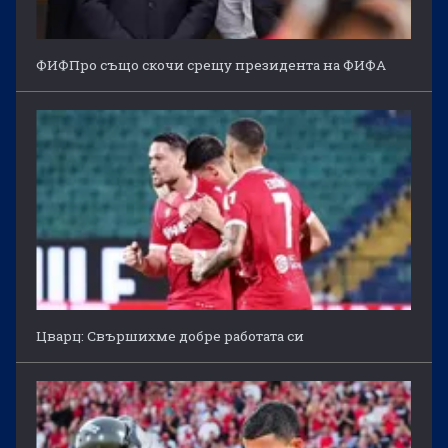
ФИФПро също скочи срещу президента на ФИФА
Цварц: Свършихме добре работата си