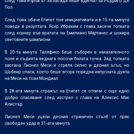
след това и флагът за засада беше вдигнат за Родриго Де
Пол.
След това обаче Египет пое инициативата и в 15-та минута
поведе в резултата. Ясер Ибрахим с глава засече топката
след корнер във вратата на Емилиано Мартинес и шокира
световните шампиони.
В 20-та минута Таляфико беше съборен в наказателното
поле и съдията веднага посочи бялата точка. Зад топката
застана Лионел Меси и стреля силно в десния ъгъл, но
Шобеир спаси, което беше втора поредна изпусната дузпа
на Меси на този Мондиал.
В 28-ата минута стражът на Египет се отличи с още едно
добро спасяване след изстрел с глава на Алексис Мак
Алистър.
Лионел Меси уцели десния страничен стълб от пряк
свободен удар в 31-ата минута.