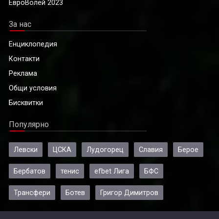
ЕвроВолей 2023
За нас
Енциклопедия
Контакти
Реклама
Общи условия
Бисквитки
Популярно
Левски
ЦСКА
Лудогорец
Славия
Берое
Бербатов
тенис
efbet Лига
БФС
Трансфери
Ботев
Григор Димитров