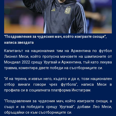
"Поздравления за чудесния мач, който изиграхте снощи",
написа звездата
Капитанът на националния тим на Аржентина по футбол
Лионел Меси, който пропусна мачовете на шампионите от
Мондиал 2022 срещу Уругвай и Аржентина, тъй като лекува
травма, коментира двете победи на съотборниците си.
"И на терена, и извън него, където и да е, този национален
отбор винаги говори чрез футбола", написа Меси в
профила си в социалната платформа Инстаграм.
"Поздравления за чудесния мач, който изиграхте снощи, а
също и за победата срещу Уругвай", добави Лео Меси,
обръщайки се към съотборниците си.