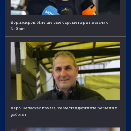
Боримиров: Ние ще сме барометърът в мача с
Кайрат
Херо: Веласкес показа, че нестандартните решения
работят