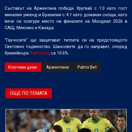
Съставът на Аржентина победи Уругвай с 1:0 като гост
миналия уикенд и Бразилия с 4:1 като домакин снощи, като
вече си осигури място на финалите на Мондиал 2026 в
САЩ, Мексико и Канада.
"Гаучосите" ще защитават титлата си на предстоящото
Световно първенство. Шансовете да го направят, според
букмейкъра
Palms bet
, са 10.6%.
Ключови думи:
Аржентина
Palms Bet
ОЩЕ ПО ТЕМАТА