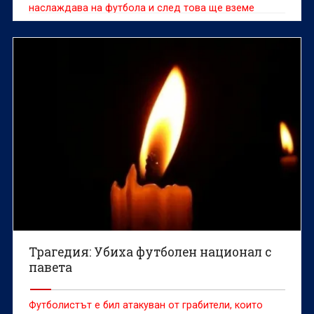
наслаждава на футбола и след това ще вземе
решението, което смята за правилно“
Трагедия: Убиха футболен национал с
павета
Футболистът е бил атакуван от грабители, които