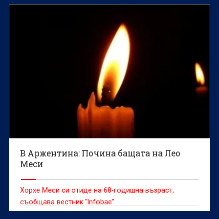
В Аржентина: Почина бащата на Лео
Меси
Хорхе Меси си отиде на 68-годишна възраст,
съобщава вестник "Infobae"