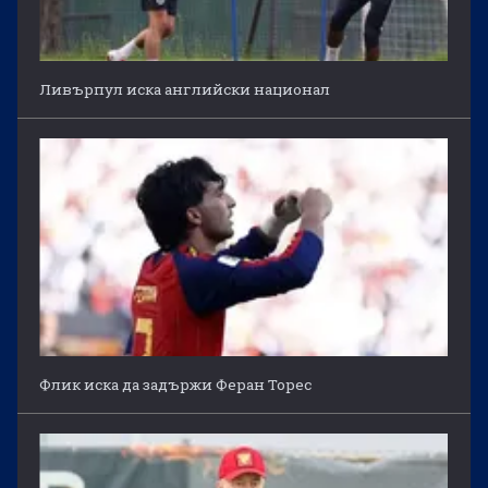
Ливърпул иска английски национал
Флик иска да задържи Феран Торес