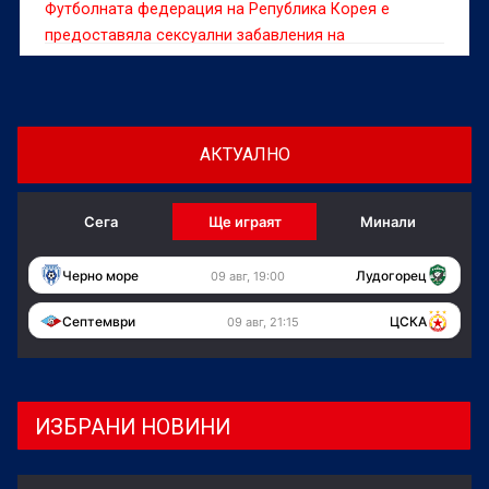
Футболната федерация на Република Корея е
предоставяла сексуални забавления на
чуждестранни съдии между 2011 и 2012 г., съобщи
информационната агенция Yonhap, позовавайки се
на одитен доклад.
АКТУАЛНО
Сега
Ще играят
Минали
Черно море
Лудогорец
09 авг, 19:00
Септември
ЦСКА
09 авг, 21:15
ИЗБРАНИ НОВИНИ