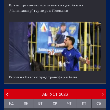
Бразилци спечелиха титлата на двойки на
„Чалънджър“ турнира в Пловдив
Герой на Левски пред трансфер в Азия
АВГУСТ
2026
НД
ПН
ВТ
СР
ЧТ
ПТ
СБ