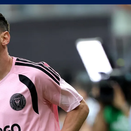
 победа срещу Септември
 нестандартните решения работят