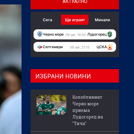
АКТУАЛНО
Сега
Ще играят
Минали
Черно море
Лудогорец
09 авг, 19:00
Септември
ЦСКА
09 авг, 21:15
ИЗБРАНИ НОВИНИ
Колебливият
Черно море
приема
Лудогорец на
"Тича"