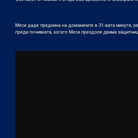
Меси даде преднина на домакините в 31-вата минута, ре
преди почивката, когато Меси преодоля двама защитници