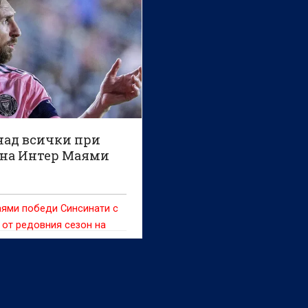
над всички при
 на Интер Маями
аями победи Синсинати с
ч от редовния сезон на
 Лийг Сокър. Звездата на
елите Лионел Меси се
 два гола и асистенция за