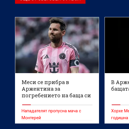
Меси се прибра в
В Арж
Аржентина за
бащат
погребението на баща си
Нападателят пропусна мача с
Хорхе Ме
Монтерей
годишна
вестник 