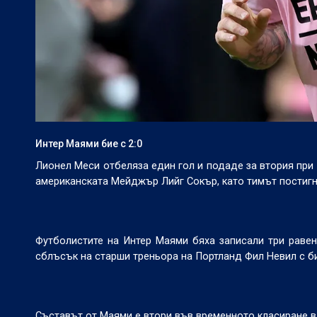
Интер Маями бие с 2:0
Лионел Меси отбеляза един гол и подаде за втория при
американската Мейджър Лийг Сокър, като тимът постигн
Футболистите на Интер Маями бяха записали три равенс
сблъсък на старши треньора на Портланд Фил Невил с б
Съставът от Маями е втори във временното класиране в