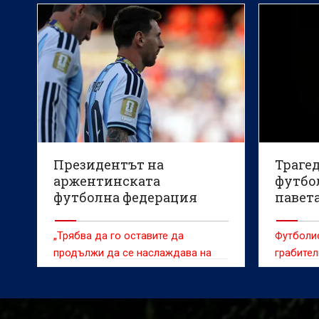
Президентът на
Трагед
аржентинската
футбо
футболна федерация
павет
говори за Лионел Меси
„Трябва да го оставите да
Футболис
продължи да се наслаждава на
грабител
футбола и след това ще вземе
задигнат
решението, което смята за
правилно“