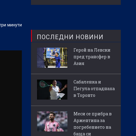
три минути
ПОСЛЕДНИ НОВИНИ
Герой на Левски
пред трансфер в
Азия
Сабаленка и
Пегула отпаднаха
в Торонто
Меси се прибра в
Аржентина за
погребението на
баща си