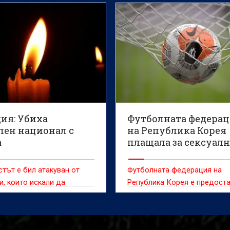
ия: Убиха
Футболната федера
лен национал с
на Република Корея
а
плащала за сексуал
забавления на съди
тът е бил атакуван от
Футболната федерация на
и, които искали да
Република Корея е предост
 смартфона му
сексуални забавления на
чуждестранни съдии между 
2012 г., съобщи информаци