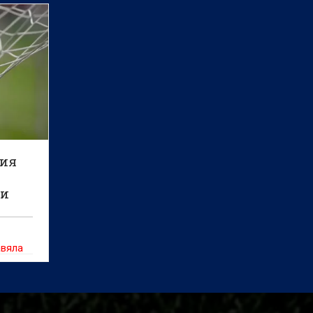
ция
ни
и
авяла
2011 и
онната