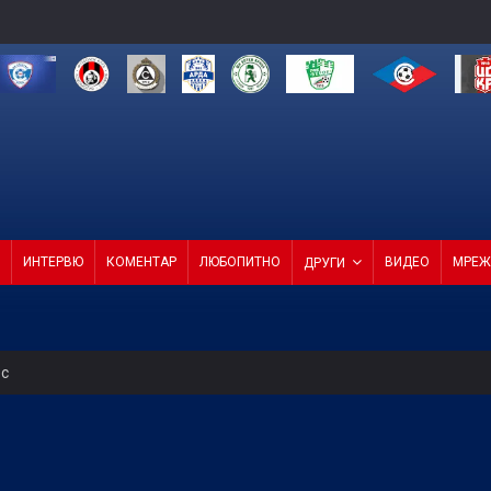
ИНТЕРВЮ
КОМЕНТАР
ЛЮБОПИТНО
ВИДЕО
МРЕЖ
ДРУГИ
ес
о ембарго
т Черно море приема Лудогорец на "Тича"