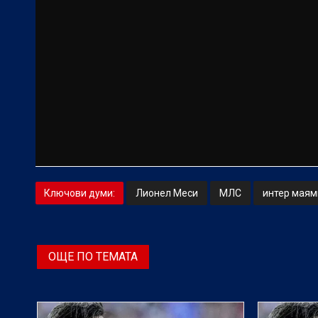
Ключови думи:
Лионел Меси
МЛС
интер маям
ОЩЕ ПО ТЕМАТА