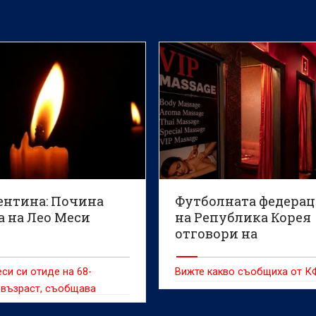
ентина: Почина
Футболната федера
а на Лео Меси
на Република Корея
отговори на
обвиненията, че е
плащала за сексуал
си си отиде на 68-
Вижте какво съобщиха от К
забавления на съди
 възраст, съобщава
"Infobae"