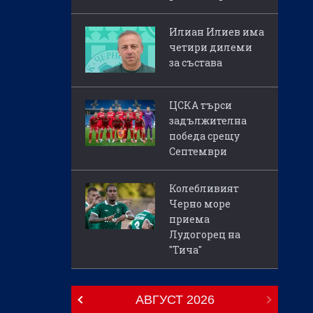
Илиан Илиев има
четири дилеми
за състава
ЦСКА търси
задължителна
победа срещу
Септември
Колебливият
Черно море
приема
Лудогорец на
"Тича"
АВГУСТ
2026