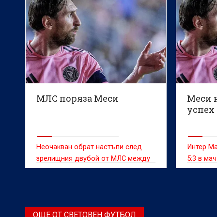
МЛС поряза Меси
Меси 
успех
Неочакван обрат настъпи след
Интер М
зрелищния двубой от МЛС между
5:3 в ма
Синсинати и Интер Маями (3:5),
Мейджър
където мегазвездата Лионел Меси
победит
бе лишен от хеттрик по решение на
отчете с
Мейджър лийг сокър.
успеха.
ОЩЕ ОТ СВЕТОВЕН ФУТБОЛ