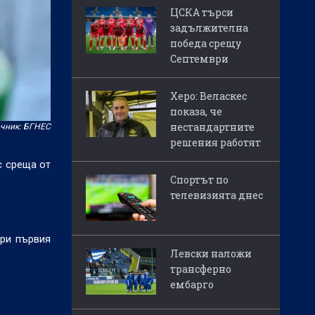
ЦСКА търси
задължителна
победа срещу
Септември
Херо: Веласкес
показа, че
нестандартните
чник: БГНЕС
решения работят
с среща от
Спортът по
телевизията днес
при първия
Левски наложи
трансферно
ембарго