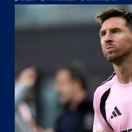
БГ Футбол:
ЦСКА търси задължителна
БГ Футбол:
Херо: Веласкес показа, че