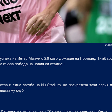
Изто
 успеха на Интер Маями с 2:0 като домакин на Портланд Тимбър
а първа победа на новия си стадион.
тва и една загуба на Nu Stadium, но прекратиха тази серия 
ившия му клуб.
 Източната конференция с 28 точки след три поредни победи.