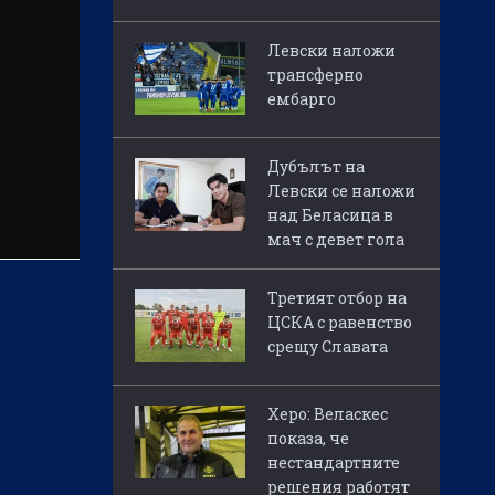
Левски наложи
трансферно
ембарго
Дубълът на
Левски се наложи
над Беласица в
мач с девет гола
Третият отбор на
ЦСКА с равенство
срещу Славата
Херо: Веласкес
показа, че
нестандартните
решения работят