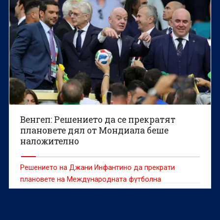
Венгеп: Решението да се прекратят
плановете дял от Мондиала беше
наложително
Решението на Джани Инфантино да прекрати
плановете на Международната футболна
асоциация (ФИФА) за продажба на маркетингови
дялове на световни първенства "бе напълно
наложително и отвъд въпрос", категоричен е