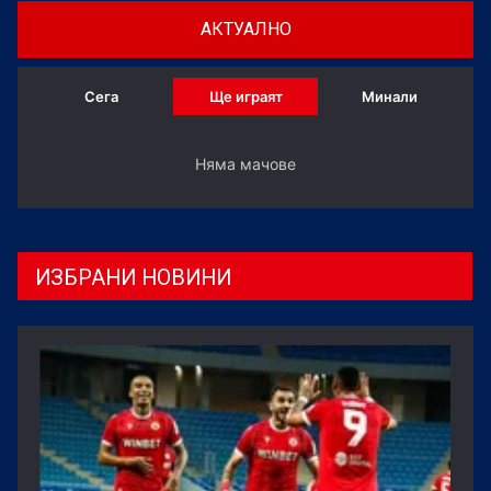
легендарният треньор Арсен Венгер.
АКТУАЛНО
Сега
Ще играят
Минали
Няма мачове
ИЗБРАНИ НОВИНИ