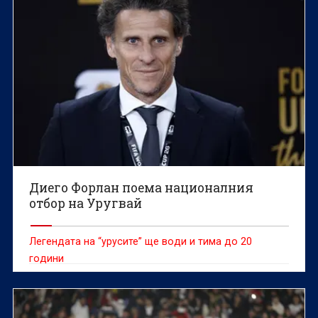
Диего Форлан поема националния
отбор на Уругвай
Легендата на “урусите” ще води и тима до 20
години