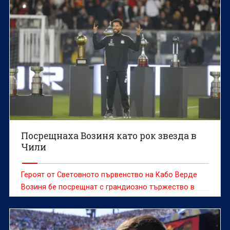
Посрещнаха Возиня като рок звезда в
Чили
Героят от Световното първенство на Кабо Верде
Возиня бе посрещнат с грандиозно тържество в
сряда, след като се присъедини към чилийския
гранд Коло Коло, предаде ДПА.