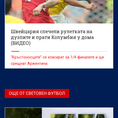
Швейцария спечели рулетката на
дузпите и прати Колумбия у дома
(ВИДЕО)
“Кръстоносците” се класират за 1/4-финалите и ще
срещнат Аржентина
ОЩЕ ОТ СВЕТОВЕН ФУТБОЛ