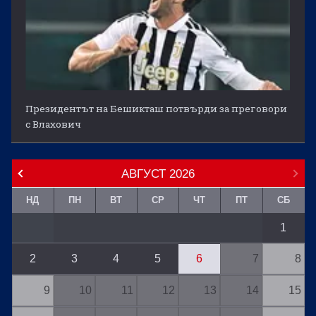
Президентът на Бешикташ потвърди за преговори
с Влахович
АВГУСТ
2026
НД
ПН
ВТ
СР
ЧТ
ПТ
СБ
1
2
3
4
5
6
7
8
9
10
11
12
13
14
15