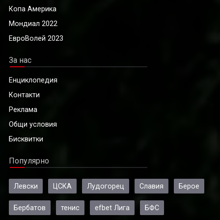
Копа Америка
Мондиал 2022
ЕвроВолей 2023
За нас
Енциклопедия
Контакти
Реклама
Общи условия
Бисквитки
Популярно
Левски
ЦСКА
Лудогорец
Славия
Берое
Бербатов
тенис
efbet Лига
БФС