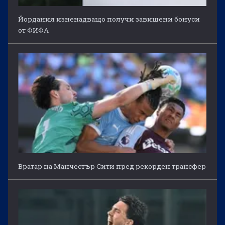
Йордания изненадващо получи завишени бонуси
от ФИФА
Вратар на Манчестър Сити пред рекорден трансфер