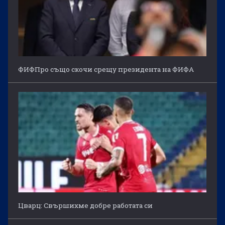
ФИФПро също скочи срещу президента на ФИФА
Цварц: Свършихме добре работата си