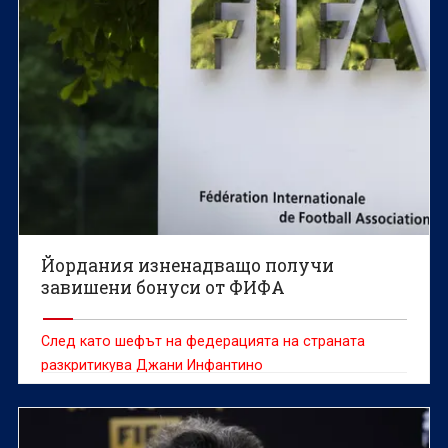
Йордания изненадващо получи
завишени бонуси от ФИФА
След като шефът на федерацията на страната
разкритикува Джани Инфантино