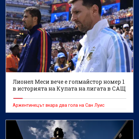
Лионел Меси вече е голмайстор номер 1
в историята на Купата на лигата в САЩ
Аржентинецът вкара два гола на Сан Луис