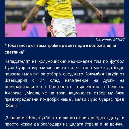
Източник: БГНЕС
“Показаното от тима трябва да се гледа в положителна
светлина”
Нападателят на колумбийския национален тим по футбол
Луис Суарес изрази мнението си, че това може да бъде
повратен момент за отбора, след като Колумбия загуби от
Швейцария с 3:4 след изпълнение на дузпи на
осминафиналите на Световното първенство в Северна
Америка. „Мисля, че на този национален отбор му бяха
предопределени по-добри неща“, заяви Луис Суарес пред
DSports.
„За щастие, Бог, футболът и животът ни доведоха дотук и
просто искам да благодаря на цялата страна и на всички,