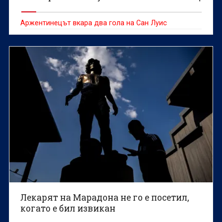
Аржентинецът вкара два гола на Сан Луис
Лекарят на Марадона не го е посетил,
когато е бил извикан