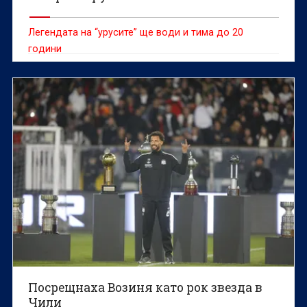
Легендата на “урусите” ще води и тима до 20
години
Посрещнаха Возиня като рок звезда в
Чили