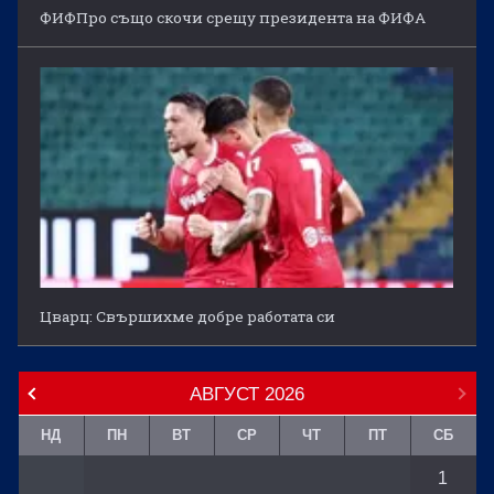
ФИФПро също скочи срещу президента на ФИФА
Цварц: Свършихме добре работата си
АВГУСТ
2026
НД
ПН
ВТ
СР
ЧТ
ПТ
СБ
1