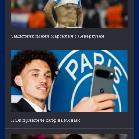
Защитник смени Марсилия с Леверкузен
ПСЖ привлече халф на Монако