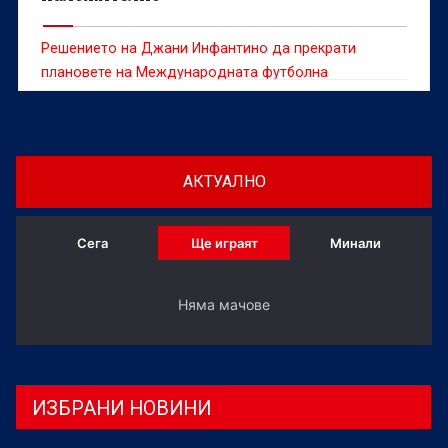
Решението на Джани Инфантино да прекрати
плановете на Международната футболна
асоциация (ФИФА) за продажба на маркетингови
дялове на световни първенства "бе напълно
наложително и отвъд въпрос", категоричен е
легендарният треньор Арсен Венгер.
АКТУАЛНО
Сега
Ще играят
Минали
Няма мачове
ИЗБРАНИ НОВИНИ