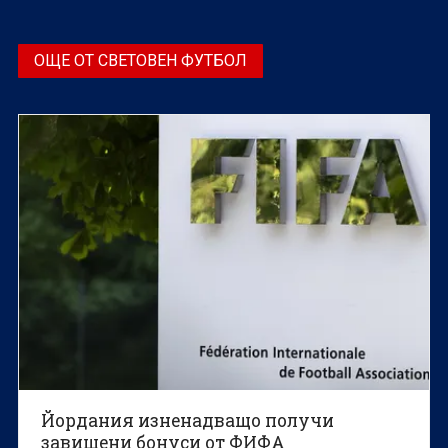
ОЩЕ ОТ СВЕТОВЕН ФУТБОЛ
Йордания изненадващо получи
завишени бонуси от ФИФА