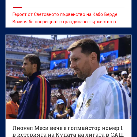
Героят от Световното първенство на Кабо Верде
Возиня бе посрещнат с грандиозно тържество в
сряда, след като се присъедини към чилийския
гранд Коло Коло, предаде ДПА.
Лионел Меси вече е голмайстор номер 1
в историята на Купата на лигата в САЩ