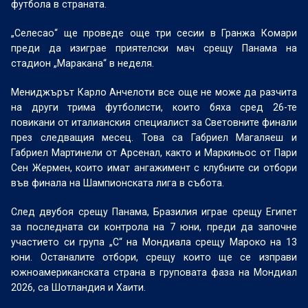
футбола в страната.
„Селесао“ ще проведе още три сесии в Гранжа Комари
преди да изиграе приятелски мач срещу Панама на
стадион „Маракана“ в неделя.
Мениджърът Карло Анчелоти все още не може да разчита
на други трима футболисти, които бяха сред 26-те
повикани от италианския специалист за Световните финали
през следващия месец. Това са Габриел Магаляеш и
Габриел Мартинели от Арсенал, както и Маркиньос от Пари
Сен Жермен, които имат ангажимент с клубните си отбори
във финала на Шампионската лига в събота.
След двубоя срещу Панама, Бразилия играе срещу Египет
за последната си контрола на 7 юни, преди да започне
участието си група „C“ на Мондиала срещу Мароко на 13
юни. Останалите отбори, срещу които ще се изправи
южноамериканската страна в груповата фаза на Мондиал
2026, са Шотландия и Хаити.