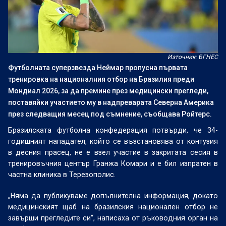
Източник: БГНЕС
Футболната суперзвезда Неймар пропусна първата
тренировка на националния отбор на Бразилия преди
Мондиал 2026, за да премине през медицински прегледи,
поставяйки участието му в надпреварата Северна Америка
през следващия месец под съмнение, съобщава Ройтерс.
Бразилската футболна конфедерация потвърди, че 34-
годишният нападател, който се възстановява от контузия
в десния прасец, не е взел участие в закритата сесия в
тренировъчния център Гранжа Комари и е бил изпратен в
частна клиника в Терезополис.
„Няма да публикуваме допълнителна информация, докато
медицинският щаб на бразилския национален отбор не
завърши прегледите си“, написаха от ръководния орган на