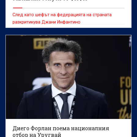
След като шефът на федерацията на страната
разкритикува Джани Инфантино
Диего Форлан поема националния
отбор на Уругвай