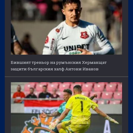
Бившият треньор на румънския Херманщат
защити българския халф Антони Иванов