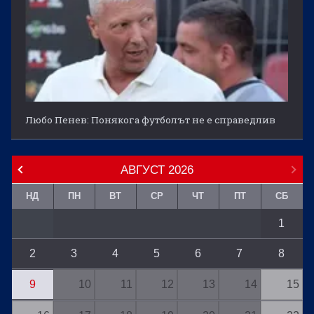
Любо Пенев: Понякога футболът не е справедлив
АВГУСТ
2026
НД
ПН
ВТ
СР
ЧТ
ПТ
СБ
1
2
3
4
5
6
7
8
9
10
11
12
13
14
15