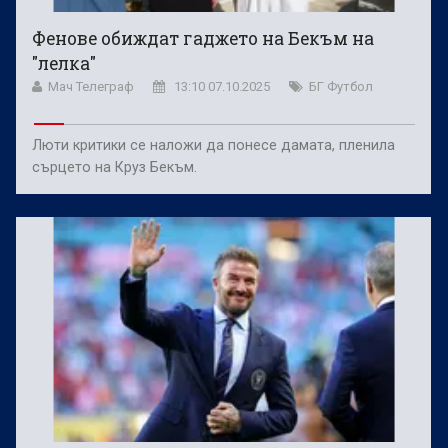
Фенове обиждат гаджето на Бекъм на
"лелка"
Мач Телеграф
13:10 07.10.2025
БГ Футбол
Люти критики се наложи да понесе дамата, пленила
сърцето на Круз Бекъм.