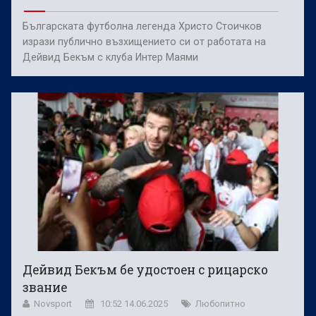
Българската футболна легенда Христо Стоичков
изрази публично възхищението си от работата на
Дейвид Бекъм с клуба Интер Маями
Дейвид Бекъм бе удостоен с рицарско
звание
Novsport
10:52 14.06.2025
Любопитно