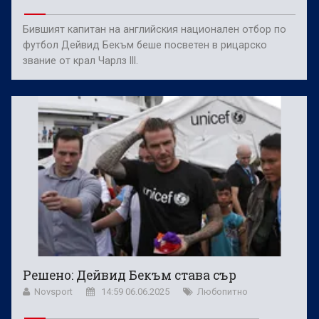
Бившият капитан на английския национален отбор по
футбол Дейвид Бекъм беше посветен в рицарско
звание от крал Чарлз III.
Решено: Дейвид Бекъм става сър
Novsport
14:59 06.06.2025
Любопитно