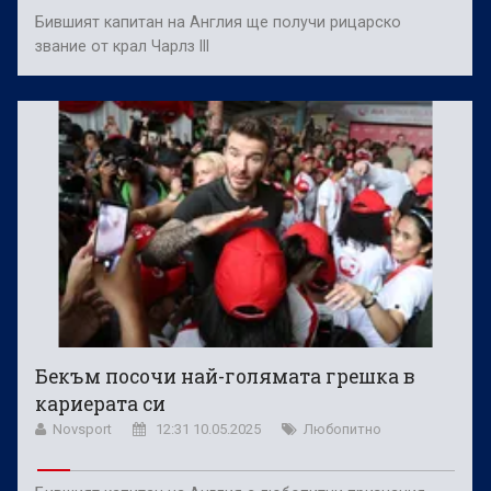
Бившият капитан на Англия ще получи рицарско
звание от крал Чарлз III
Бекъм посочи най-голямата грешка в
кариерата си
Novsport
12:31 10.05.2025
Любопитно