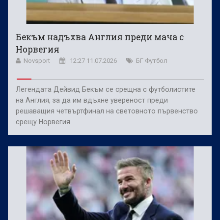
Бекъм надъхва Англия преди мача с
Норвегия
Novsport
12:27 11.07.2026
БГ Футбол
Легендата Дейвид Бекъм се срещна с футболистите
на Англия, за да им вдъхне увереност преди
решаващия четвъртфинал на световното първенство
срещу Норвегия.