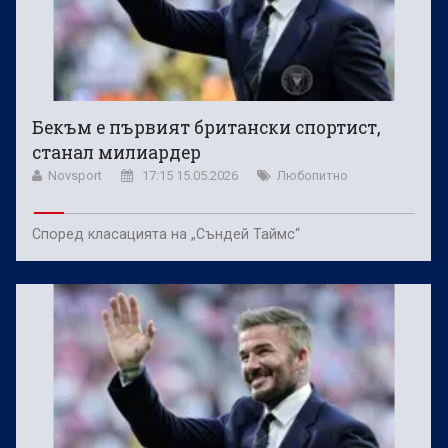
Бекъм е първият британски спортист,
станал милиардер
Novsport
17:15 15.05.2026
Любопитно
Според класацията на „Съндей Таймс“