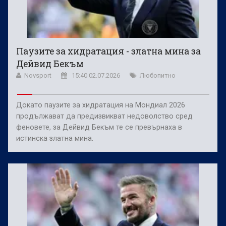
Паузите за хидратация - златна мина за
Дейвид Бекъм
Novsport
15:40 02.07.2026
Любопитно
Докато паузите за хидратация на Мондиал 2026
продължават да предизвикват недоволство сред
феновете, за Дейвид Бекъм те се превърнаха в
истинска златна мина.