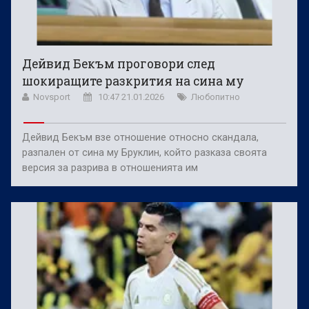
Дейвид Бекъм проговори след
шокиращите разкрития на сина му
Novsport
10:47 21.01.2026
Любопитно
Дейвид Бекъм взе отношение относно скандала,
разпален от сина му Бруклин, който разказа своята
версия за разрива в отношенията им