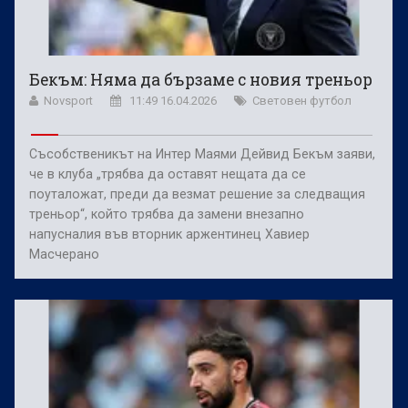
Бекъм: Няма да бързаме с новия треньор
Novsport
11:49 16.04.2026
Световен футбол
Съсобственикът на Интер Маями Дейвид Бекъм заяви,
че в клуба „трябва да оставят нещата да се
поуталожат, преди да везмат решение за следващия
треньор“, който трябва да замени внезапно
напусналия във вторник аржентинец Хавиер
Масчерано