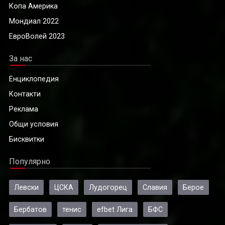
Копа Америка
Мондиал 2022
ЕвроВолей 2023
За нас
Енциклопедия
Контакти
Реклама
Общи условия
Бисквитки
Популярно
Левски
ЦСКА
Лудогорец
Славия
Берое
Бербатов
тенис
efbet Лига
БФС