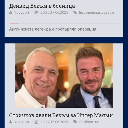
Дейвид Бекъм в болница
Novsport
20:20 27.06.2025
Европейски футбол
Английската легенда е претърпял операция
Стоичков хвали Бекъм за Интер Маями
Novsport
22:17 15.06.2025
Любопитно