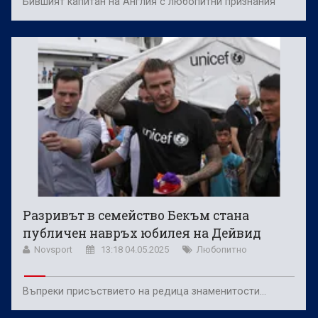
Бившият капитан на Англия с любопитни признания
Разривът в семейство Бекъм стана
публичен навръх юбилея на Дейвид
Novsport
13:18 04.05.2025
Любопитно
Въпреки присъствието на редица знаменитости...