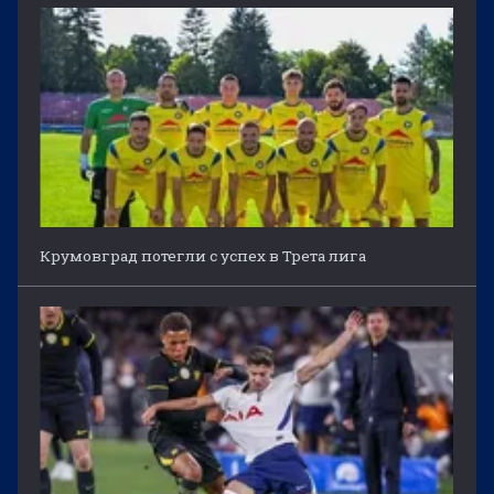
Крумовград потегли с успех в Трета лига