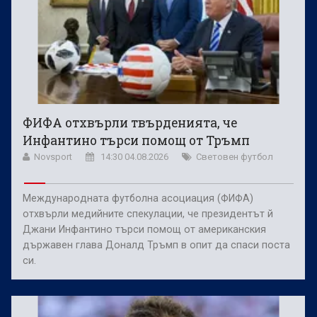
ФИФА отхвърли твърденията, че
Инфантино търси помощ от Тръмп
Novsport
14:30 04.08.2026
Световен футбол
Международната футболна асоциация (ФИФА)
отхвърли медийните спекулации, че президентът й
Джани Инфантино търси помощ от американския
държавен глава Доналд Тръмп в опит да спаси поста
си.