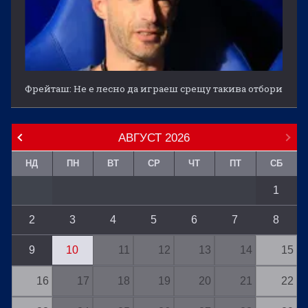
Фрейташ: Не е лесно да играеш срещу такива отбори
АВГУСТ
2026
НД
ПН
ВТ
СР
ЧТ
ПТ
СБ
1
2
3
4
5
6
7
8
9
10
11
12
13
14
15
16
17
18
19
20
21
22