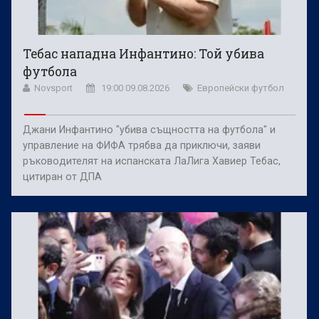
Тебас нападна Инфантино: Той убива
футбола
Novsport
19:00 09.08.2026
Европейски футбол
Джани Инфантино "убива същността на футбола" и
управление на ФИФА трябва да приключи, заяви
ръководителят на испанската ЛаЛига Хавиер Тебас,
цитиран от ДПА