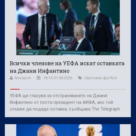
Всички членове на УЕФА искат оставката
на Джани Инфантино
Novsport
18:15 01.08.2026
Световен футбол
УЕФА ще гласува за отстраняванеto на Джани
Инфантино от поста президент на ФИФА, ако той
откаже да подаде оставка, съобщава The Telegraph.