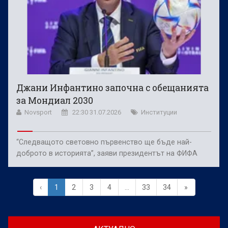
Джани Инфантино започна с обещанията
за Мондиал 2030
Novsport
22:30 31.07.2026
Институции
“Следващото световно първенство ще бъде най-
доброто в историята”, заяви президентът на ФИФА
‹
1
2
3
4
...
33
34
»