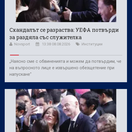
Скандалът се разраства: УЕФА потвърди
за раздяла със служителка
Novsport
13:38 08.08.2026
Институции
„Наясно сме с обвиненията и можем да потвърдим, че
на въпросното лице е извършено обезщетение при
напускане"