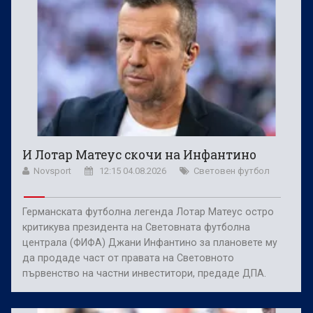
И Лотар Матеус скочи на Инфантино
Novsport
12:15 04.08.2026
Световен футбол
Германската футболна легенда Лотар Матеус остро
критикува президента на Световната футболна
централа (ФИФА) Джани Инфантино за плановете му
да продаде част от правата на Световното
първенство на частни инвеститори, предаде ДПА.