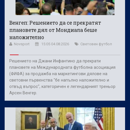
Венгеп: Решението да се прекратят
плановете дял от Мондиала беше
наложително
Novsport
15:05 04.08.2026
Световен футбол
Решението на Джани Инфантино да прекрати
плановете на Международната футболна асоциация
(ФИФА) за продажба на маркетингови дялове на
световни първенства "бе напълно наложително и
отвъд въпрос", категоричен е легендарният треньор
Арсен Венгер.