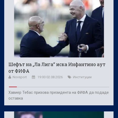
Шефът на „Ла Лига“ иска Инфантино аут
от ФИФА
Novsport
19:00 02.08.2026
Институции
Хавиер Тебас призова президента на ФИФА да подаде
оставка