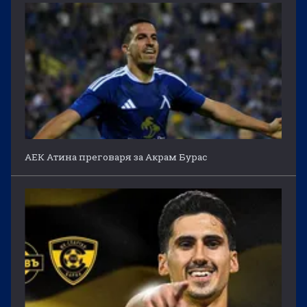
АЕК Атина преговаря за Акрам Бурас