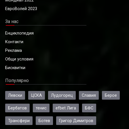
ЕвроВолей 2023
За нас
Енциклопедия
Контакти
Реклама
Общи условия
Бисквитки
Популярно
Левски
ЦСКА
Лудогорец
Славия
Берое
Бербатов
тенис
efbet Лига
БФС
Трансфери
Ботев
Григор Димитров