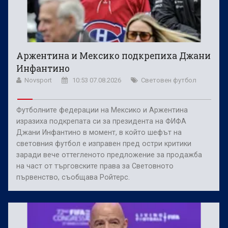
Аржентина и Мексико подкрепиха Джани
Инфантино
Novsport
10:53 07.08.2026
Световен футбол
Футболните федерации на Мексико и Аржентина
изразиха подкрепата си за президента на ФИФА
Джани Инфантино в момент, в който шефът на
световния футбол е изправен пред остри критики
заради вече оттегленото предложение за продажба
на част от търговските права за Световното
първенство, съобщава Ройтерс.