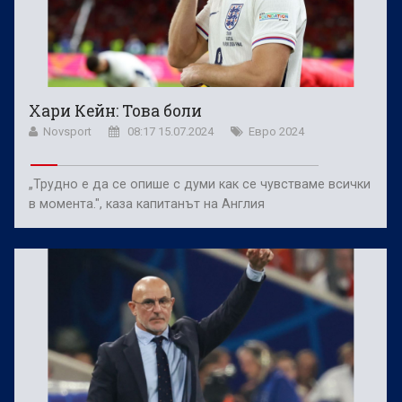
Хари Кейн: Това боли
Novsport
08:17 15.07.2024
Евро 2024
„Трудно е да се опише с думи как се чувстваме всички
в момента.", каза капитанът на Англия