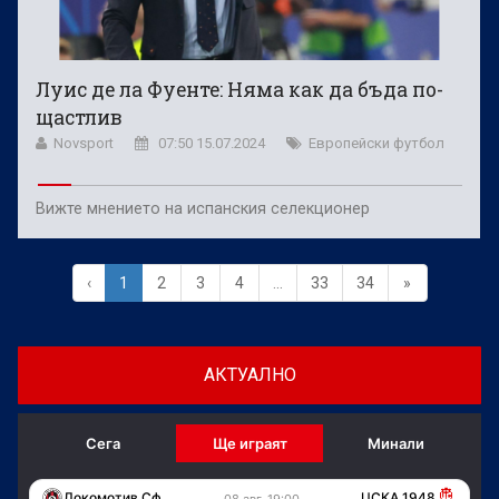
Луис де ла Фуенте: Няма как да бъда по-
щастлив
Novsport
07:50 15.07.2024
Европейски футбол
Вижте мнението на испанския селекционер
‹
1
2
3
4
...
33
34
»
АКТУАЛНО
Сега
Ще играят
Минали
Локомотив Сф
ЦСКА 1948
08 авг, 19:00