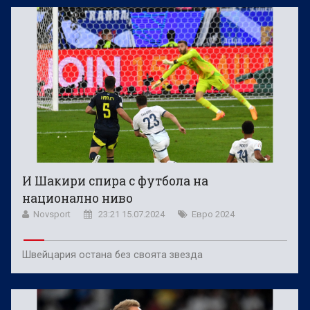
И Шакири спира с футбола на
национално ниво
Novsport
23:21 15.07.2024
Евро 2024
Швейцария остана без своята звезда