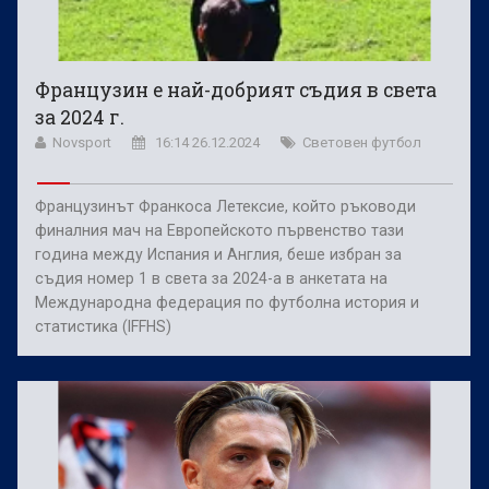
Французин е най-добрият съдия в света
за 2024 г.
Novsport
16:14 26.12.2024
Световен футбол
Французинът Франкоса Летексие, който ръководи
финалния мач на Европейското първенство тази
година между Испания и Англия, беше избран за
съдия номер 1 в света за 2024-а в анкетата на
Международна федерация по футболна история и
статистика (IFFHS)