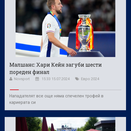
Малшанс: Хари Кейн загуби шести
пореден финал
Novsport
15:33 15.07.2024
Евро 2024
Нападателят все още няма спечелен трофей в
кариерата си