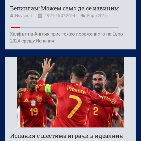
Белингам: Можем само да се извиним
Novsport
19:59 16.07.2024
Евро 2024
Халфът на Англия прие тежко поражението на Евро
2024 срещу Испания
Испания с шестима играчи в идеалния