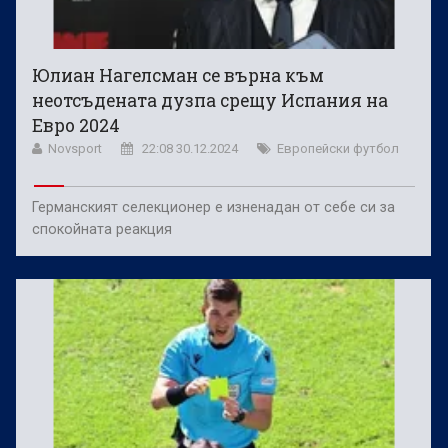
Юлиан Нагелсман се върна към
неотсъдената дузпа срещу Испания на
Евро 2024
Novsport
22:08 30.12.2024
Европейски футбол
Германският селекционер е изненадан от себе си за
спокойната реакция