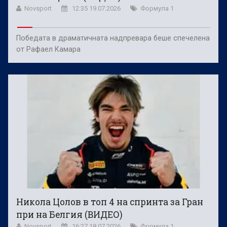
Novsport
12:35 19.07.2026
Формула 1
Победата в драматичната надпревара беше спечелена
от Рафаел Камара
Никола Цолов в топ 4 на спринта за Гран
при на Белгия (ВИДЕО)
Novsport
16:27 18.07.2026
Формула 1