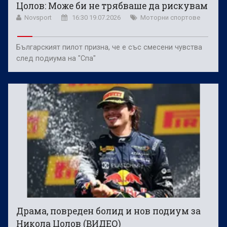
Цолов: Може би не трябваше да рискувам
Novsport
16:30 19.07.2026
Моторни спортове
Българският пилот призна, че е със смесени чувства
след подиума на "Спа"
Драма, повреден болид и нов подиум за
Никола Цолов (ВИДЕО)