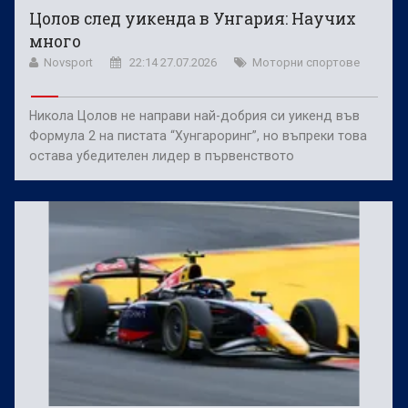
Цолов след уикенда в Унгария: Научих
много
Novsport
22:14 27.07.2026
Моторни спортове
Никола Цолов не направи най-добрия си уикенд във
Формула 2 на пистата “Хунгароринг”, но въпреки това
остава убедителен лидер в първенството