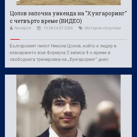
Цолов започна уикенда на "Хунгароринг"
с четвърто време (ВИДЕО)
Novsport
13:28 24.07.2026
Моторни спортове
Българският пилот Никола Цолов, който е лидер в
класирането във Формула 2 записа 4-о време в
свободната тренировка на „Хунгароринг“ днес