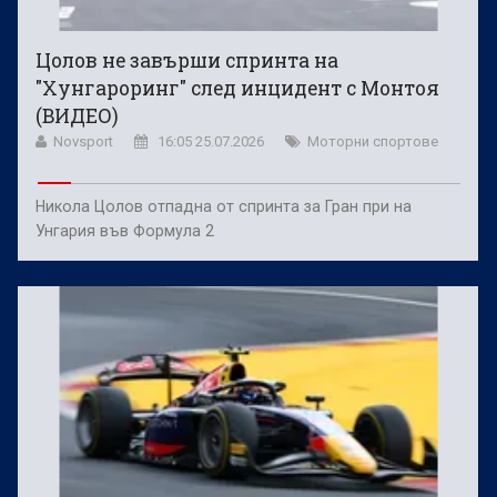
Цолов не завърши спринта на
"Хунгароринг" след инцидент с Монтоя
(ВИДЕО)
Novsport
16:05 25.07.2026
Моторни спортове
Никола Цолов отпадна от спринта за Гран при на
Унгария във Формула 2