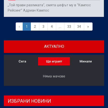
„Той прави разликата“, смята шефът му в "Кампос
Рейсинг" Адриан Кампос
‹
1
2
3
4
...
33
34
»
АКТУАЛНО
Сега
Ще играят
Минали
Няма мачове
ИЗБРАНИ НОВИНИ