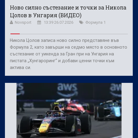
Ново силно състезание и точки за Никола
Цолов в Унгария (ВИДЕО)
Novsport
13:39 26.07.2026
Формула 1
Никола Цолов записа ново силно представяне във
Формула 2, като завърши на седмо място в основното
състезание от уикенда за Гран при на Унгария на
пистата „Хунгароринг“ и добави ценни точки към
актива си.