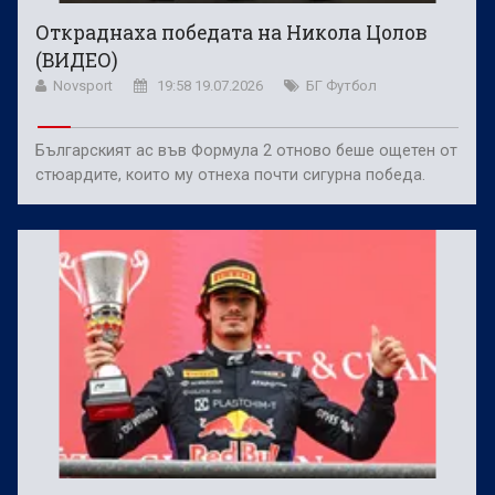
Откраднаха победата на Никола Цолов
(ВИДЕО)
Novsport
19:58 19.07.2026
БГ Футбол
Българският ас във Формула 2 отново беше ощетен от
стюардите, които му отнеха почти сигурна победа.