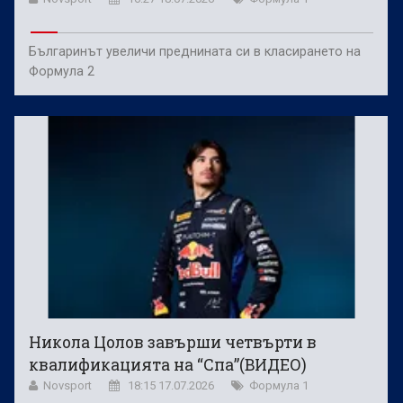
Българинът увеличи преднината си в класирането на
Формула 2
Никола Цолов завърши четвърти в
квалификацията на “Спа”(ВИДЕО)
Novsport
18:15 17.07.2026
Формула 1