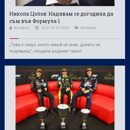
Никола Цолов: Надявам се догодина да
съм във Формула 1
Novsport
20:01 22.07.2026
Интервю
„Това е нещо, което никой не знае, докато не
подпишеш“, сподели родният пилот