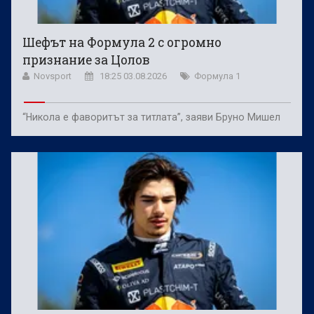
Шефът на Формула 2 с огромно
признание за Цолов
Novsport
18:25 03.08.2026
Формула 1
“Никола е фаворитът за титлата”, заяви Бруно Мишел