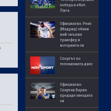
победа в efbet
Лига
Официално: Реал
(Мадрид) обяви
най-скъпия
трансфер в
историята си
а
Спортът по
телевизията днес
Официално:
Спартак Варна
продаде звездата
си