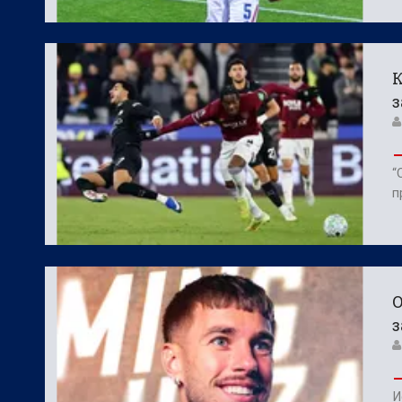
К
“
п
О
з
И