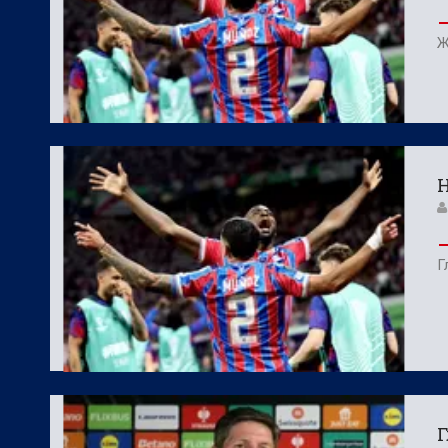
Ж
Н
Г
Г