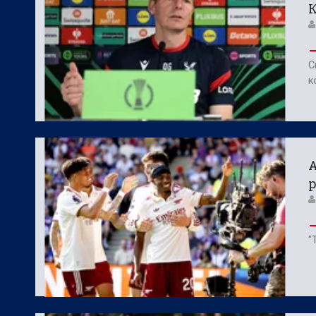
С
к
А
р
"