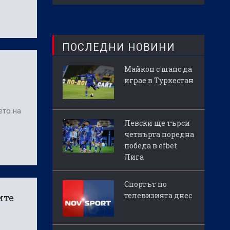
ПОСЛЕДНИ НОВИНИ
Майкон с шанс да
играе в Туркестан
ето на
Левски ще търси
четвърта поредна
победа в efbet
Лига
Спортът по
телевизията днес
ите