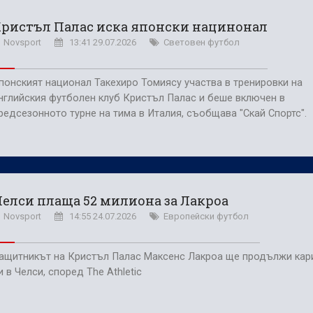
поредна победа в efbet Лига
ристъл Палас иска японски нацинонал
(Мадрид) обяви най-скъпия трансфер в историята си
Novsport
13:41 29.07.2026
Световен футбол
понският национал Такехиро Томиясу участва в тренировки на
нглийския футболен клуб Кристъл Палас и беше включен в
редсезонното турне на тима в Италия, съобщава "Скай Спортс".
елси плаща 52 милиона за Лакроа
Novsport
14:55 24.07.2026
Европейски футбол
ащитникът на Кристъл Палас Максенс Лакроа ще продължи кар
и в Челси, според The Athletic