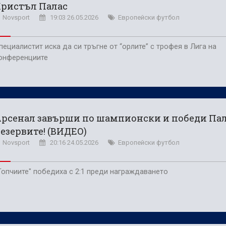
Кристъл Палас
Novsport
19:03 26.05.2026
Европейски футбол
пециалистит иска да си тръгне от “орлите” с трофея в Лига на
онференциите
рсенал завърши по шампионски и победи Пал
езервите! (ВИДЕО)
Novsport
20:16 24.05.2026
Европейски футбол
Топчиите" победиха с 2:1 преди награждаването