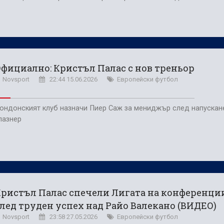
фициално: Кристъл Палас с нов треньор
Novsport
22:44 15.06.2026
Европейски футбол
ондонският клуб назначи Пиер Саж за мениджър след напускан
лазнер
ристъл Палас спечели Лигата на конференци
лед труден успех над Райо Валекано (ВИДЕО)
Novsport
23:58 27.05.2026
Европейски футбол