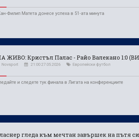
ан-Филип Матета донесе успеха в 51-ата минута
А ЖИВО: Кристъл Палас - Райо Валекано 1:0 (В
Novsport
21:00 27.05.2026
Европейски футбол
ледайте и следете тук финала в Лигата на конференциите
ласнер гледа към мечтан завършек на пътя си