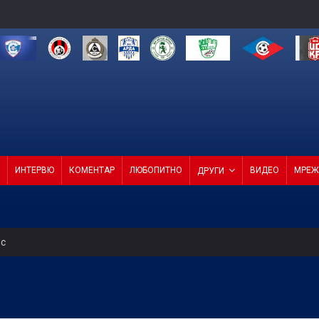
ИНТЕРВЮ
КОМЕНТАР
ЛЮБОПИТНО
ВИДЕО
МРЕЖ
ДРУГИ
ес
 продаде звездата си
СКА смачка Макаби с 3:0! (ВИДЕО)