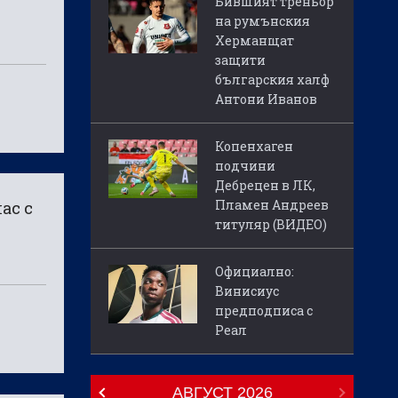
Бившият треньор
на румънския
Херманщат
защити
българския халф
Антони Иванов
Копенхаген
подчини
Дебрецен в ЛК,
Пламен Андреев
ас с
титуляр (ВИДЕО)
Официално:
Винисиус
предподписа с
Реал
АВГУСТ
2026