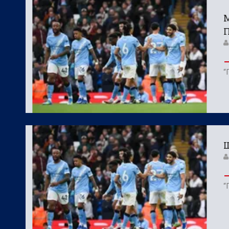
М
П
“
Щ
“