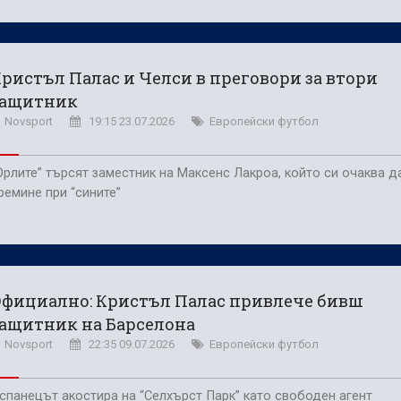
ристъл Палас и Челси в преговори за втори
защитник
Novsport
19:15 23.07.2026
Европейски футбол
Орлите” търсят заместник на Максенс Лакроа, който си очаква д
ремине при “сините”
фициално: Кристъл Палас привлече бивш
ащитник на Барселона
Novsport
22:35 09.07.2026
Европейски футбол
спанецът акостира на “Селхърст Парк” като свободен агент