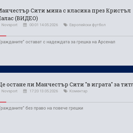
анчестър Сити мина с класика през Кристъл
алас (ВИДЕО)
Novsport
00:01 14.05.2026
Европейски футбол
Гражданите” остават с надеждата за грешка на Арсенал
е остане ли Манчестър Сити "в играта" за тит
Novsport
17:20 13.05.2026
Коментар
Гражданите” без право на повече грешки