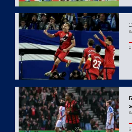
1
Р
Б
ж
Б