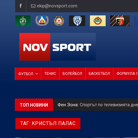
ekip@novsport.com
ТЕНИС
ВОЛЕЙБОЛ
БАСКЕТБОЛ
ФОРМУЛА 1
ФУТБОЛ
Фен Зона:
Спортът по телевизията дн
ТОП НОВИНИ
БГ Футбол:
Официално: Спартак Варна
ТАГ:
КРИСТЪЛ ПАЛАС
БГ Футбол:
ЛЕГЕНДАТА ПРОДЪЛЖАВА! Ц