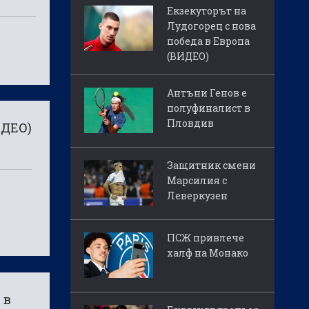
Екзекуторът на
Лудогорец с нова
победа в Европа
(ВИДЕО)
Антъни Генов е
полуфиналист в
Пловдив
ИДЕО)
Защитник смени
Марсилия с
Леверкузен
ПСЖ привлече
халф на Монако
 в