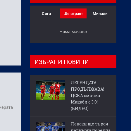
Сега
Ще играят
Минали
Няма мачове
ИЗБРАНИ НОВИНИ
ЛЕГЕНДАТА
ПРОДЪЛЖАВА!
ЦСКА смачка
Макаби с 3:0!
иерата
(ВИДЕО)
Левски ще търси
четвърта поредна