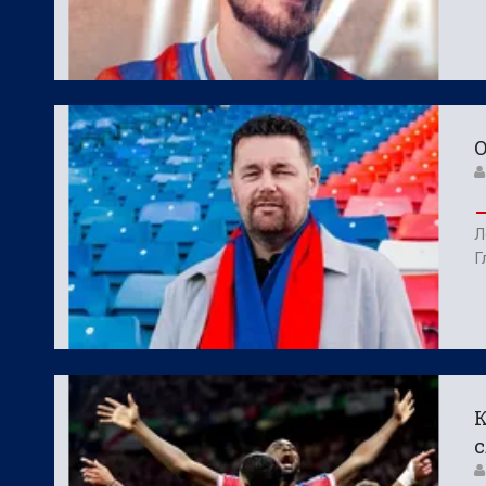
О
Л
Г
К
с