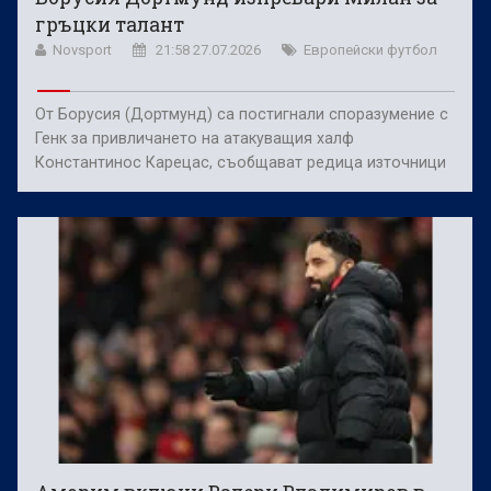
гръцки талант
Novsport
21:58 27.07.2026
Европейски футбол
От Борусия (Дортмунд) са постигнали споразумение с
Генк за привличането на атакуващия халф
Константинос Карецас, съобщават редица източници