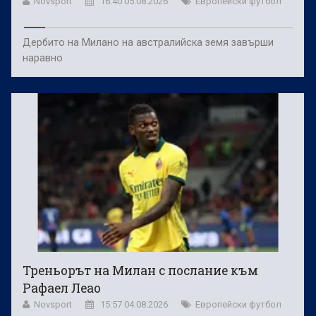
Novsport
16:40 05.08.2026
Европейски футбол
Дербито на Милано на австралийска земя завърши
наравно
Треньорът на Милан с послание към
Рафаел Леао
Novsport
15:57 04.08.2026
Европейски футбол