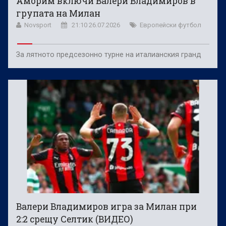
Аморим включи Валери Владимиров в
групата на Милан
Novsport
21:10 26.07.2026
Европейски футбол
За лятното предсезонно турне на италианския гранд
Валери Владимиров игра за Милан при
2:2 срещу Селтик (ВИДЕО)