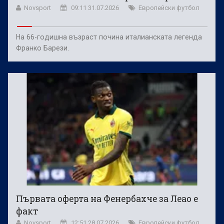
Novsport
09:11 31.07.2026
Европейски футбол
На 66-годишна възраст почина италианската легенда
Франко Барези.
Първата оферта на Фенербахче за Леао е
факт
Novsport
12:51 28.07.2026
Европейски футбол