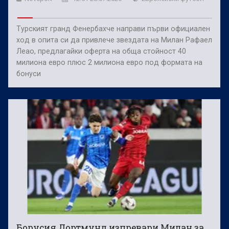
Турският гранд Фенербахче направи първи официален
ход в опита си да привлече звездата на Милан Рафаел
Леао, предлагайки оферта на обща стойност 40
милиона евро плюс 2 милиона евро под формата на
бонуси
Борусия Дортмунд изпревари Милан за