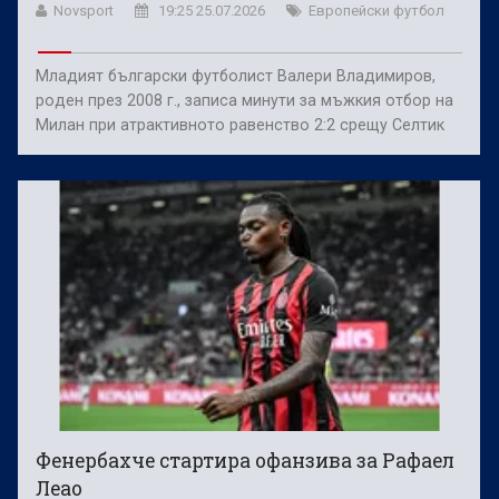
Novsport
19:25 25.07.2026
Европейски футбол
Младият български футболист Валери Владимиров,
роден през 2008 г., записа минути за мъжкия отбор на
Милан при атрактивното равенство 2:2 срещу Селтик
Фенербахче стартира офанзива за Рафаел
Леао