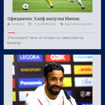
Официално: Халф напусна Милан
Novsport
12:33 08.08.2026
Европейски футбол
„Росонерите“ вече са готови със заместник на
Бенасер