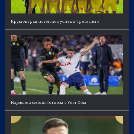
Крумовград потегли с успех в Трета лига
Израелец сменя Тотнъм с Уест Хем