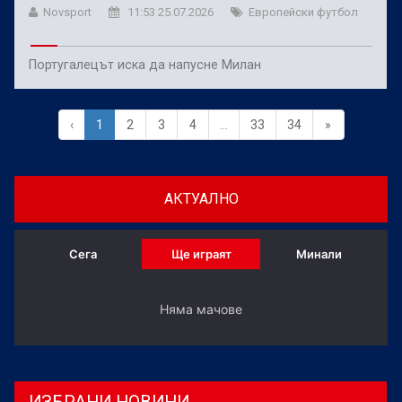
Novsport
11:53 25.07.2026
Европейски футбол
Португалецът иска да напусне Милан
‹
1
2
3
4
...
33
34
»
АКТУАЛНО
Сега
Ще играят
Минали
Няма мачове