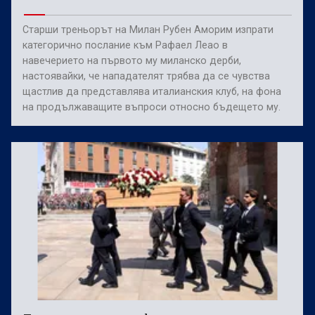
Старши треньорът на Милан Рубен Аморим изпрати
категорично послание към Рафаел Леао в
навечерието на първото му миланско дерби,
настоявайки, че нападателят трябва да се чувства
щастлив да представлява италианския клуб, на фона
на продължаващите въпроси относно бъдещето му.