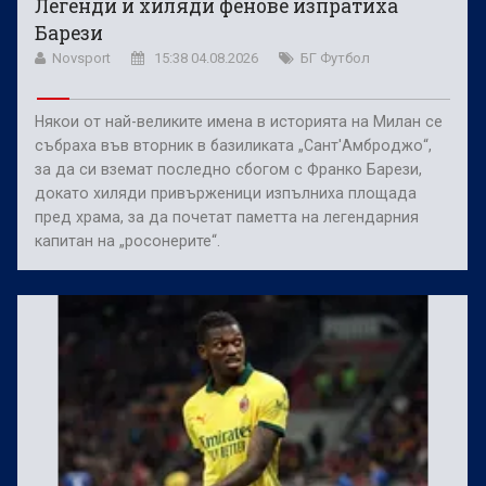
Легенди и хиляди фенове изпратиха
Барези
Novsport
15:38 04.08.2026
БГ Футбол
Някои от най-великите имена в историята на Милан се
събраха във вторник в базиликата „Сант'Амброджо“,
за да си вземат последно сбогом с Франко Барези,
докато хиляди привърженици изпълниха площада
пред храма, за да почетат паметта на легендарния
капитан на „росонерите“.