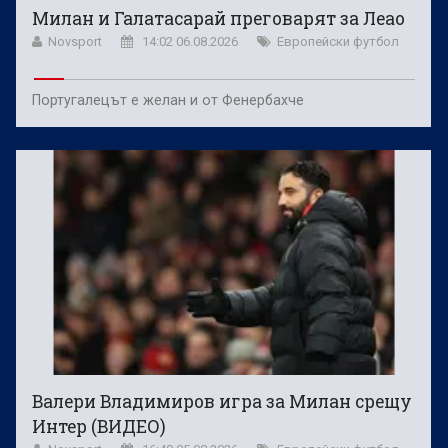
Милан и Галатасарай преговарят за Леао
Novsport
14:02 06.08.2026
Европейски футбол
Португалецът е желан и от Фенербахче
Валери Владимиров игра за Милан срещу
Интер (ВИДЕО)