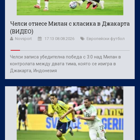
Челси отнесе Милан с класика в Джакарта
(ВИДЕО)
Novsport
17:13 08.08.2026
Европейски футбол
Челси записа убедителна победа с 3:0 над Милан в
контролата между двата тима, която се изигра в
Джакарта, Индонезия