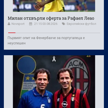
Милан отхвърли оферта за Рафаел Леао
Novsport
21:15 03.08.2026
Европейски футбол
Първият опит на Фенербахче за португалеца е
неуспешен