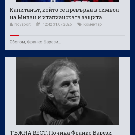
Капитанът, който се превърна в символ
на Милан и италианската защита
Novsport
12:42 31.07.2026
Коментар
Сбогом, Франко Барези...
ТЪЖНА ВЕСТ: Почина Франко Барези