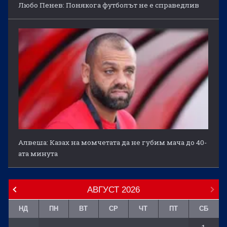
Любо Пенев: Понякога футболът не е справедлив
Алвеша: Казах на момчетата да не губим мача до 40-
ата минута
АВГУСТ
2026
НД
ПН
ВТ
СР
ЧТ
ПТ
СБ