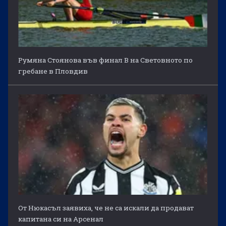
Румяна Стоянова във финал B на Световното по
гребане в Пловдив
От Нюкасъл заявиха, че не са искали да продават
капитана си на Арсенал