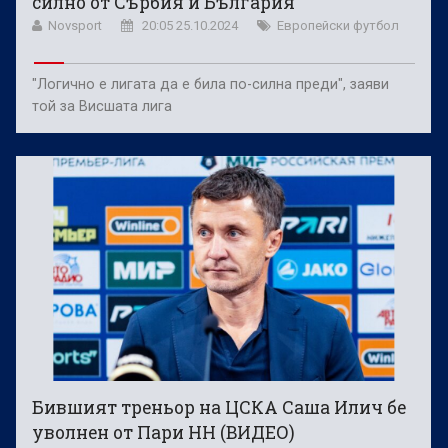
силно от Сърбия и България
Novsport
20:05 25.10.2024
Европейски футбол
"Логично е лигата да е била по-силна преди", заяви
той за Висшата лига
Бившият треньор на ЦСКА Саша Илич бе
уволнен от Пари НН (ВИДЕО)