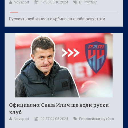
Novsport
17:36 05.10.2024
БГ Футбол
Руският клуб изписа сърбина за слаби резултати
Официално: Саша Илич ще води руски
клуб
Novsport
12:37 04.05.2024
Европейски футбол