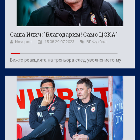
Саша Илич: "Благодарим! Само ЦСКА"
Novsport
15:08 29.07.2023
БГ Футбол
Вижте реакцията на треньора след уволнението му