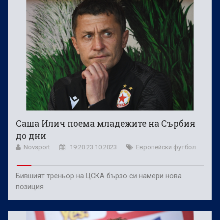
Саша Илич поема младежите на Сърбия
до дни
Novsport
19:20 23.10.2023
Европейски футбол
Бившият треньор на ЦСКА бързо си намери нова
позиция