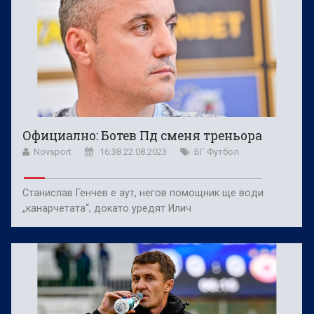
Официално: Ботев Пд сменя треньора
Novsport
16:38 22.08.2023
БГ Футбол
Станислав Генчев е аут, негов помощник ще води
„канарчетата“, докато уредят Илич