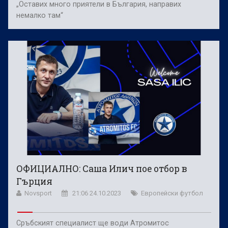
„Оставих много приятели в България, направих
немалко там“
ОФИЦИАЛНО: Саша Илич пое отбор в
Гърция
Novsport
21:06 24.10.2023
Европейски футбол
Сръбският специалист ще води Атромитос