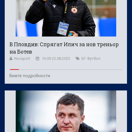
В Пловдив: Спрягат Илич за нов треньор
на Ботев
Novsport
16:09 22.08.2023
БГ Футбол
Вижте подробности