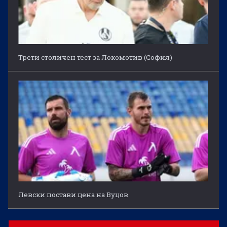
Трети столичен тест за Локомотив (София)
Левски постави цена на Вуцов