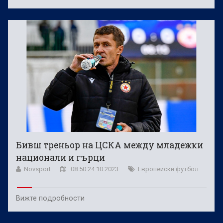
Бивш треньор на ЦСКА между младежки
национали и гърци
Novsport
08:50 24.10.2023
Европейски футбол
Вижте подробности