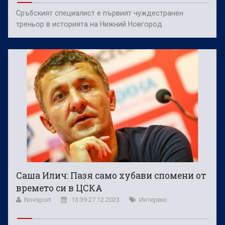
Сръбският специалист е първият чуждестранен
треньор в историята на Нижний Новгород
Саша Илич: Пазя само хубави спомени от
времето си в ЦСКА
Novsport
13:39 27.12.2023
Интервю