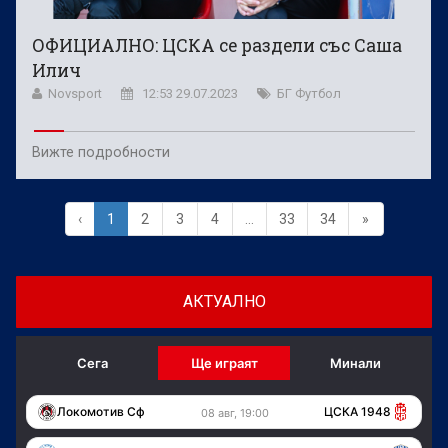
ОФИЦИАЛНО: ЦСКА се раздели със Саша
Илич
Novsport
12:53 29.07.2023
БГ Футбол
Вижте подробности
‹
1
2
3
4
...
33
34
»
АКТУАЛНО
Сега
Ще играят
Минали
Локомотив Сф
ЦСКА 1948
08 авг, 19:00