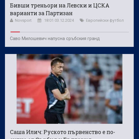
Бивши треньори на Левски и ЦСКА
варианти за Партизан
Novsport
18:01 03.12.2024
Европейски футбол
Саво Милошевич напусна сръбския гранд
Саша Илич: Руското първенство е по-