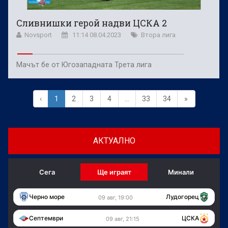
Сливнишки герой надви ЦСКА 2
Novsport
11:14 08.04.2023
Втора лига
Мачът бе от Югозападната Трета лига
‹
1
2
3
4
...
33
34
»
АКТУАЛНО
Сега
Ще играят
Минали
Черно море
Лудогорец
09 авг, 19:00
Септември
ЦСКА
09 авг, 21:15