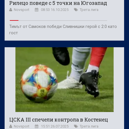
Рилецо поведе с 5 точки на Югозапад
Novsport
08:53 16.10.2025
Трета лига
Тимът от Самоков победи Сливнишки герой с 2:0 като
гост
ЦСКА III спечели контрола в Костенец
Novsport
15:51 26.07.2025
Трета лига