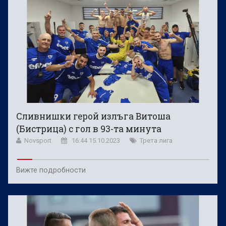
Сливнишки герой излъга Витоша
(Бистрица) с гол в 93-та минута
Novsport
16:44 15.10.2023
Трета лига
Вижте подробности