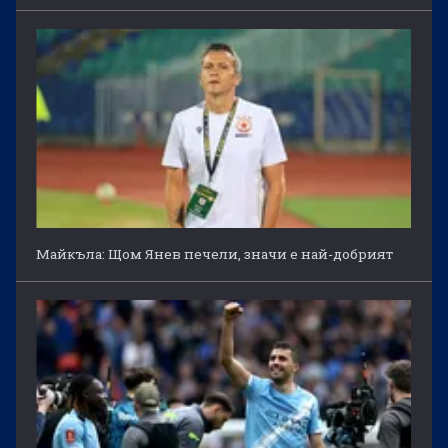
Майкъла: Щом Янев печели, значи е най-добрият