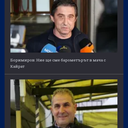
Боримиров: Ние ще сме барометърът в мача с
Кайрат