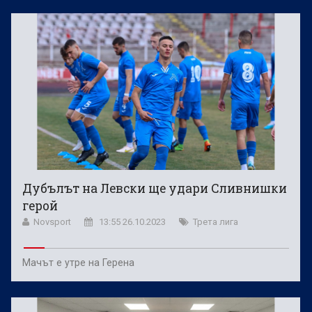
Дубълът на Левски ще удари Сливнишки
герой
Novsport
13:55 26.10.2023
Трета лига
Мачът е утре на Герена