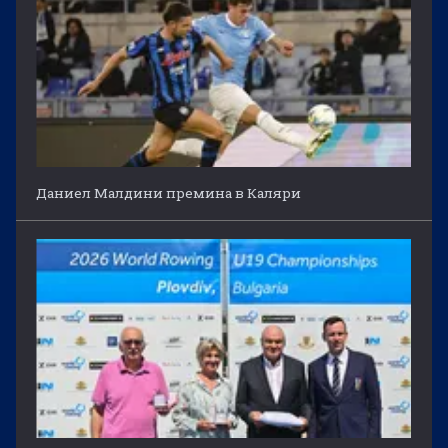
Даниел Малдини премина в Каляри