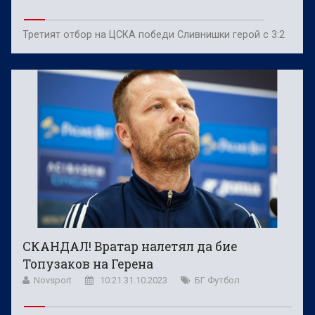
Третият отбор на ЦСКА победи Сливнишки герой с 3:2
СКАНДАЛ! Вратар налетял да бие
Топузаков на Герена
Novsport
10:21 31.10.2023
БГ Футбол