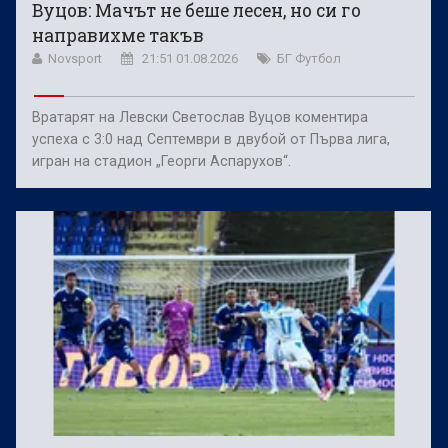
Вуцов: Мачът не беше лесен, но си го
направихме такъв
Novsport
21:51 01.08.2026
БГ Футбол
Вратарят на Левски Светослав Вуцов коментира
успеха с 3:0 над Септември в двубой от Първа лига,
игран на стадион „Георги Аспарухов“.