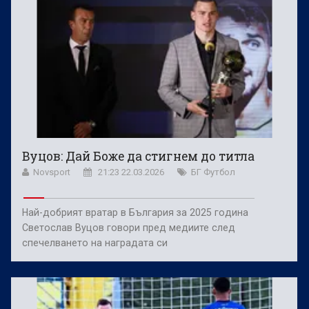
Вуцов: Дай Боже да стигнем до титла
Novsport
21:23 22.03.2026
БГ Футбол
Най-добрият вратар в България за 2025 година
Светослав Вуцов говори пред медиите след
спечелването на наградата си