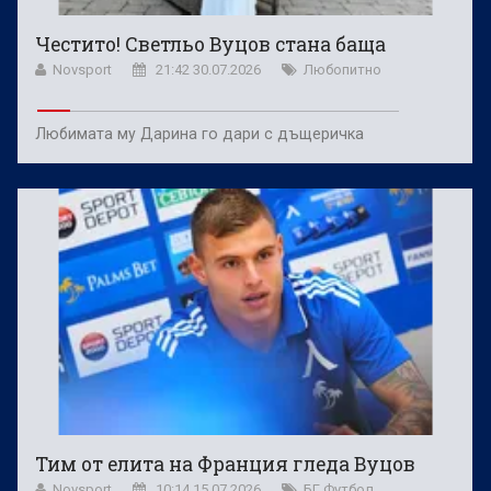
Честито! Светльо Вуцов стана баща
Novsport
21:42 30.07.2026
Любопитно
Любимата му Дарина го дари с дъщеричка
Тим от елита на Франция гледа Вуцов
Novsport
10:14 15.07.2026
БГ Футбол