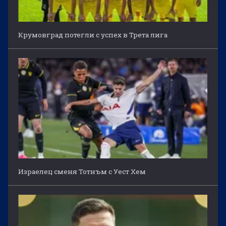
Крумовград потегли с успех в Трета лига
Израелец сменя Тотнъм с Уест Хем