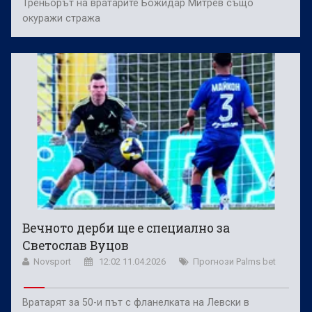
Треньорът на вратарите Божидар Митрев също
окуражи стража
Вечното дерби ще е специално за
Светослав Вуцов
Novsport
12:02 11.04.2026
Прогнози Palms bet
Вратарят за 50-и път с фланелката на Левски в