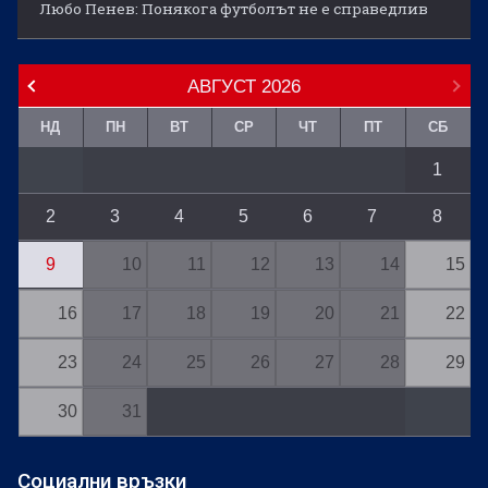
Любо Пенев: Понякога футболът не е справедлив
АВГУСТ
2026
НД
ПН
ВТ
СР
ЧТ
ПТ
СБ
1
2
3
4
5
6
7
8
9
10
11
12
13
14
15
16
17
18
19
20
21
22
23
24
25
26
27
28
29
30
31
Социални връзки