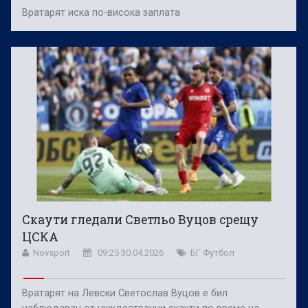
Вратарят иска по-висока заплата
Скаути гледали Светльо Вуцов срещу
ЦСКА
Novsport
09:25 30.04.2026
БГ Футбол
Вратарят на Левски Светослав Вуцов е бил
наблюдаван от чуждестранни скаути по време на