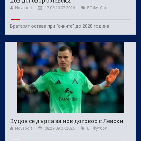
нов договор с Левски
Novsport
17:05 10.07.2026
БГ Футбол
Вратарят остава при “сините” до 2028 година
Вуцов се дърпа за нов договор с Левски
Novsport
08:29 09.07.2026
БГ Футбол