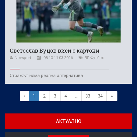
Светослав Вуцов виси с картони
Novsport
08:10 11.03.2026
БГ Футбол
Стражът няма реална алтернатива
‹
1
2
3
4
...
33
34
»
АКТУАЛНО