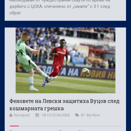
дербито с ЦСКА, спечелено от „сините“ с 3:1 след
обрат.
Феновете на Левски защитиха Вуцов след
кошмарната грешка
Novsport
18:19 25.04.2026
БГ Футбол