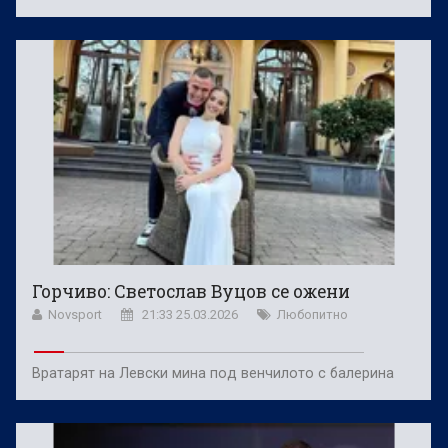
Горчиво: Светослав Вуцов се ожени
Novsport
21:33 25.03.2026
Любопитно
Вратарят на Левски мина под венчилото с балерина