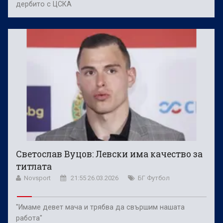
дербито с ЦСКА
Светослав Вуцов: Левски има качество за
титлата
Novsport
21:55 26.03.2026
БГ Футбол
"Имаме девет мача и трябва да свършим нашата
работа"