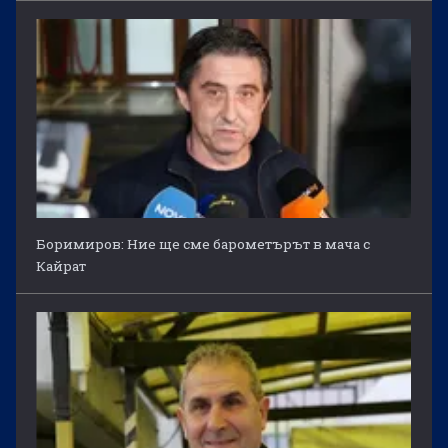
Боримиров: Ние ще сме барометърът в мача с
Кайрат