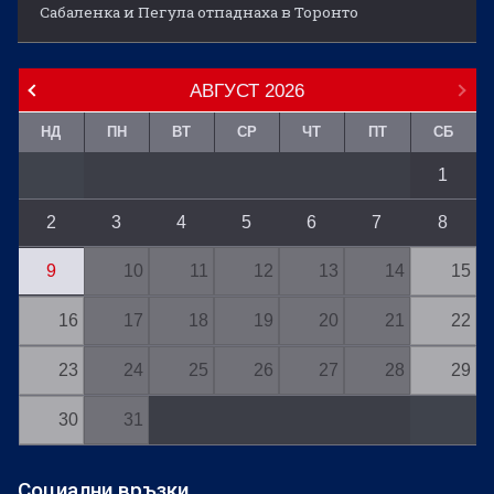
Сабаленка и Пегула отпаднаха в Торонто
АВГУСТ
2026
НД
ПН
ВТ
СР
ЧТ
ПТ
СБ
1
2
3
4
5
6
7
8
9
10
11
12
13
14
15
16
17
18
19
20
21
22
23
24
25
26
27
28
29
30
31
Социални връзки