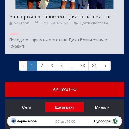
За първи път шосеен триатлон в Батак
Novsport
17:01 28.07.2024
Други спортове
Победител при мъжете стана Деян Величкович от
Сърбия
‹
1
2
3
4
...
33
34
»
АКТУАЛНО
Сега
Ще играят
Минали
Черно море
Лудогорец
09 авг, 19:00