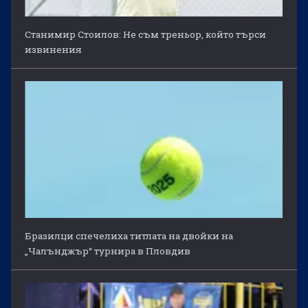
Станимир Стоилов: Не съм треньор, който търси
извинения
Бразилци спечелиха титлата на двойки на
„Чалънджър“ турнира в Пловдив