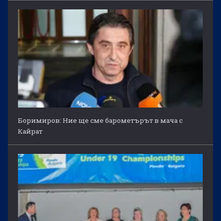
Боримиров: Ние ще сме барометърът в мача с
Кайрат