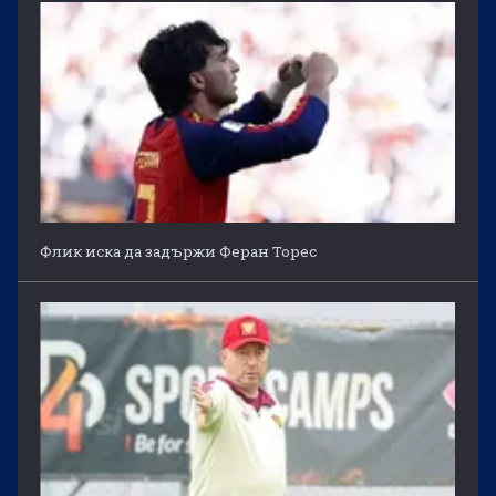
Флик иска да задържи Феран Торес