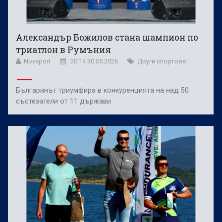
Александър Божилов стана шампион по
триатлон в Румъния
Novsport
20:14 30.05.2026
Други спортове
Българинът триумфира в конкуренцията на над 50
състезатели от 11 държави