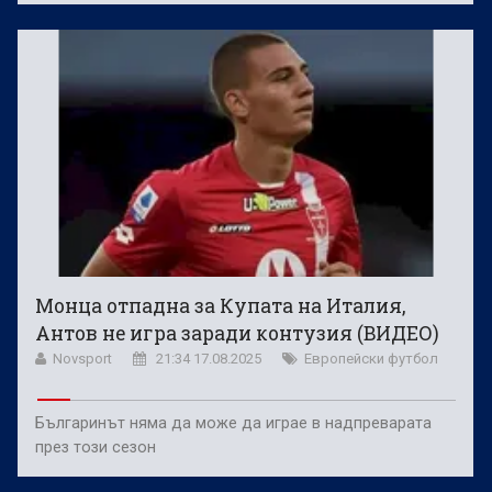
Монца отпадна за Купата на Италия,
Антов не игра заради контузия (ВИДЕО)
Novsport
21:34 17.08.2025
Европейски футбол
Българинът няма да може да играе в надпреварата
през този сезон