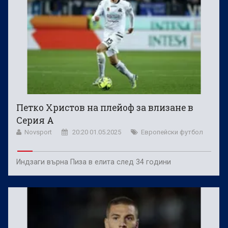
Петко Христов на плейоф за влизане в
Серия А
Novsport
20:20 01.05.2025
Европейски футбол
Индзаги върна Пиза в елита след 34 години