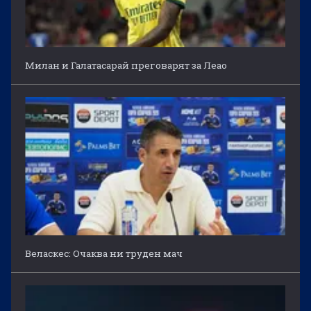
Милан и Галатасарай преговарят за Леао
Веласкес: Очаква ни труден мач