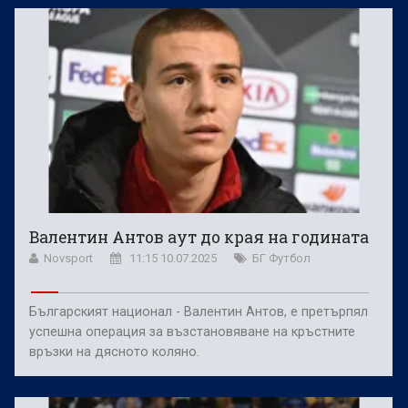
Валентин Антов аут до края на годината
Novsport
11:15 10.07.2025
БГ Футбол
Българският национал - Валентин Антов, е претърпял
успешна операция за възстановяване на кръстните
връзки на дясното коляно.