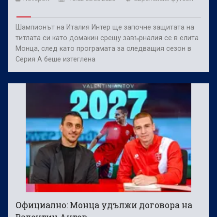
Шампионът на Италия Интер ще започне защитата на
титлата си като домакин срещу завърналия се в елита
Монца, след като програмата за следващия сезон в
Серия А беше изтеглена
Официално: Монца удължи договора на