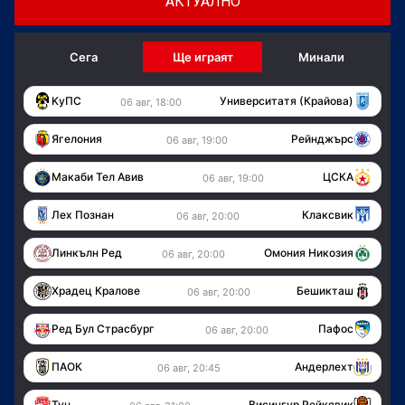
АКТУАЛНО
Сега
Ще играят
Минали
KуПС
Университатя (Крайова)
06 авг, 18:00
Ягелония
Рейнджърс
06 авг, 19:00
Макаби Тел Авив
ЦСКА
06 авг, 19:00
Лех Познан
Клаксвик
06 авг, 20:00
Линкълн Ред
Омония Никозия
06 авг, 20:00
Храдец Кралове
Бешикташ
06 авг, 20:00
Ред Бул Страсбург
Пафос
06 авг, 20:00
ПАОК
Андерлехт
06 авг, 20:45
Тун
Висингур Рейкявик