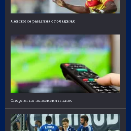
Левски се размина с голаджия
Спортът по телевизията днес