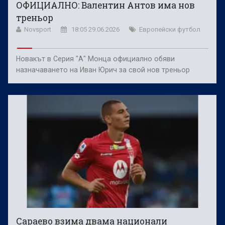
ОФИЦИАЛНО: Валентин Антов има нов
треньор
Novsport
18:05 29.06.2026
Европейски футбол
Новакът в Серия "А" Монца официално обяви
назначаването на Иван Юрич за свой нов треньор
Сараево взима двама национали