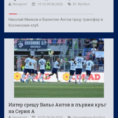
Novsport
15:10 09.06.2026
БГ Футбол
Николай Минков и Валентин Антов пред трансфер в
босненския клуб
Интер срещу Вальо Антов в първия кръг
на Серия А
Novsport
10:02 06.06.2026
Европейски футбол