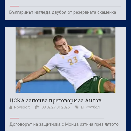
Българинът изгледа двубоя от резервната скамейка
ЦСКА започва преговори за Антов
Novsport
08:02 27.01.2026
БГ Футбол
Договорът на защитника с Монца изтича през лятото