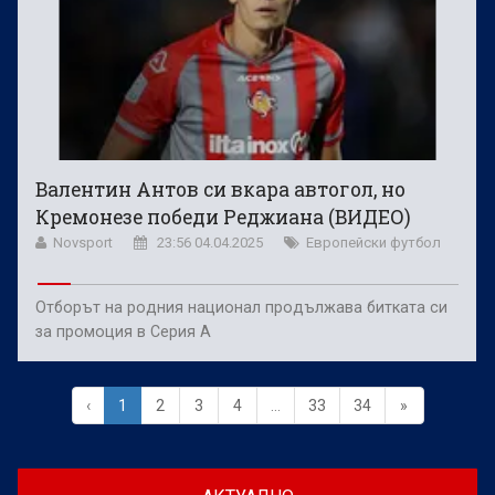
Валентин Антов си вкара автогол, но
Кремонезе победи Реджиана (ВИДЕО)
Novsport
23:56 04.04.2025
Европейски футбол
Отборът на родния национал продължава битката си
за промоция в Серия А
‹
1
2
3
4
...
33
34
»