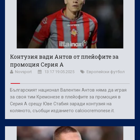
Контузия вади Антов от плейофите за
промоция Серия А
Novsport
13:17 19.05.2025
Европейски футбол
Българският национал Валентин Антов няма да играя
за своя тим Кремонезе в плейофите за промоция в
Серия А срещу Юве Стабия заради контузия на
коляното, съобщи изданието calciocremonese.it.