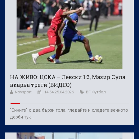
НА ЖИВО: ЦСКА – Левски 1:3, Мазир Сула
вкарва трети (ВИДЕО)
Novsport
14:54 25.04.2026
БГ Футбол
"Сините" с два бързи гола, гледайте и следете вечното
дерби тук…