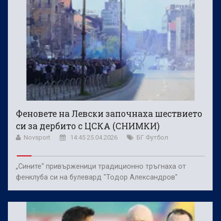
Феновете на Левски започнаха шествието
си за дербито с ЦСКА (СНИМКИ)
Novsport
14:45 25.04.2026
БГ Футбол
„Сините“ привърженици традиционно тръгнаха от
фенклуба си на булевард "Тодор Александров"