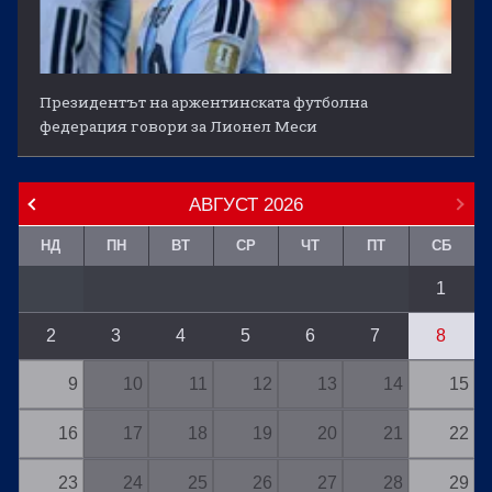
Президентът на аржентинската футболна
федерация говори за Лионел Меси
АВГУСТ
2026
НД
ПН
ВТ
СР
ЧТ
ПТ
СБ
1
2
3
4
5
6
7
8
9
10
11
12
13
14
15
16
17
18
19
20
21
22
23
24
25
26
27
28
29