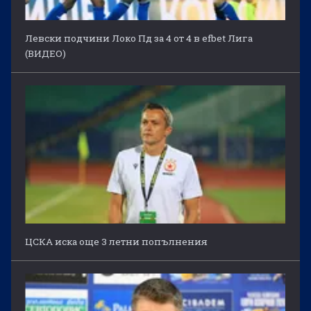
Левски подчини Локо Пд за 4 от 4 в efbet Лига
(ВИДЕО)
ЦСКА иска още 3 летни попълнения