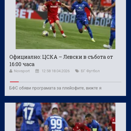
Официално: ЦСКА – Левски в събота от
16:00 часа
Novsport
12:58 18.04.2026
БГ Футбол
БФС обяви програмата за плейофите, вижте я