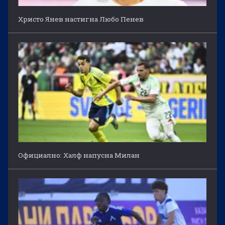
Христо Янев настигна Любо Пенев
Официално: Халф напусна Милан