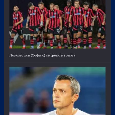
Локомотив (София) се цели в трима