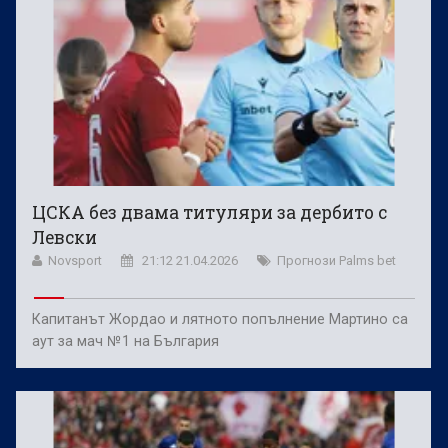
ЦСКА без двама титуляри за дербито с
Левски
Novsport
21:12 21.04.2026
Прогнози Palms bet
Капитанът Жордао и лятното попълнение Мартино са
аут за мач №1 на България