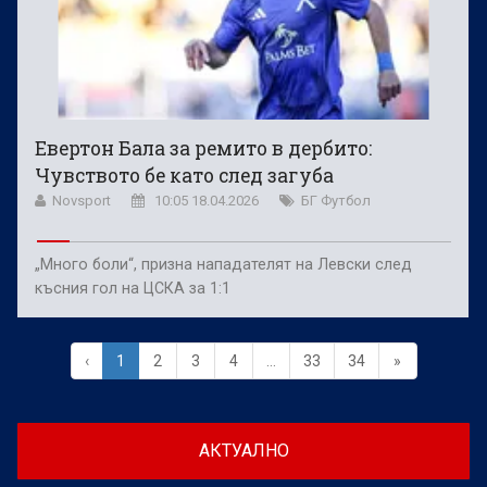
Евертон Бала за ремито в дербито:
Чувството бе като след загуба
Novsport
10:05 18.04.2026
БГ Футбол
„Много боли“, призна нападателят на Левски след
късния гол на ЦСКА за 1:1
‹
1
2
3
4
...
33
34
»
АКТУАЛНО