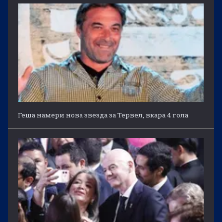
Геша намери нова звезда за Тервел, вкара 4 гола