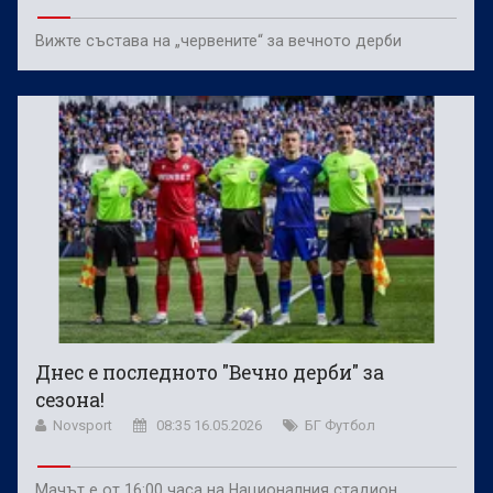
Вижте състава на „червените“ за вечното дерби
Днес е последното "Вечно дерби" за
сезона!
Novsport
08:35 16.05.2026
БГ Футбол
Мачът е от 16:00 часа на Националния стадион