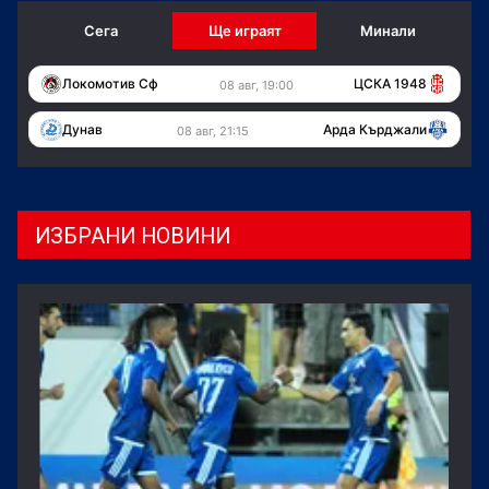
Сега
Ще играят
Минали
Локомотив Сф
ЦСКА 1948
08 авг, 19:00
Дунав
Арда Кърджали
08 авг, 21:15
ИЗБРАНИ НОВИНИ