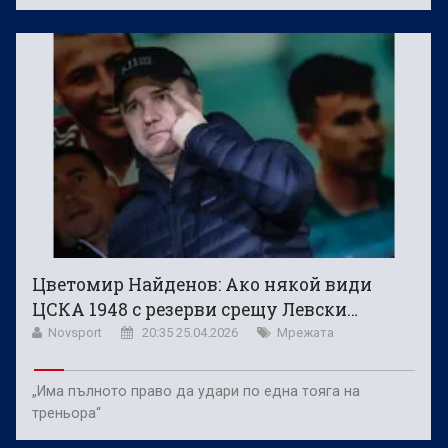
Цветомир Найденов: Ако някой види
ЦСКА 1948 с резерви срещу Левски…
Novsport
20:35 25.04.2026
Мрежата
„Има пълното право да удари по една тояга на
треньора“