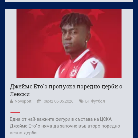
Джеймс Ето'о пропуска поредно дерби с
Левски
Novsport
08:42 06.05.2026
БГ Футбол
Една от най-важните фигури в състава на ЦСКА
Джеймс Ето"о няма да започне във второ поредно
вечно дерби