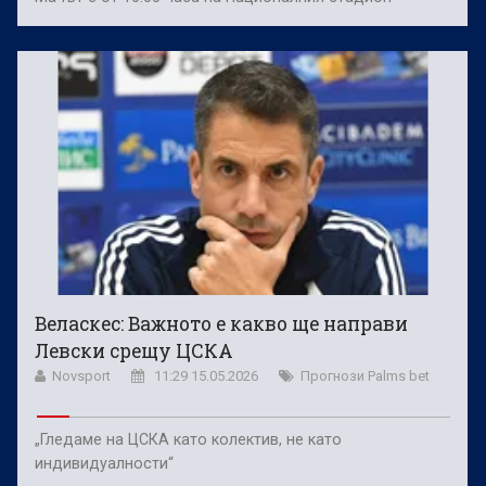
Веласкес: Важното е какво ще направи
Левски срещу ЦСКА
Novsport
11:29 15.05.2026
Прогнози Palms bet
„Гледаме на ЦСКА като колектив, не като
индивидуалности“