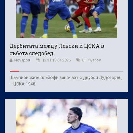
Дербитата между Левски и ЦСКА в
събота следобед
Novsport
12:31 18.04.2026
БГ Футбол
Шампионските плейофи започват с двубоя Лудогорец
– ЦСКА 1948