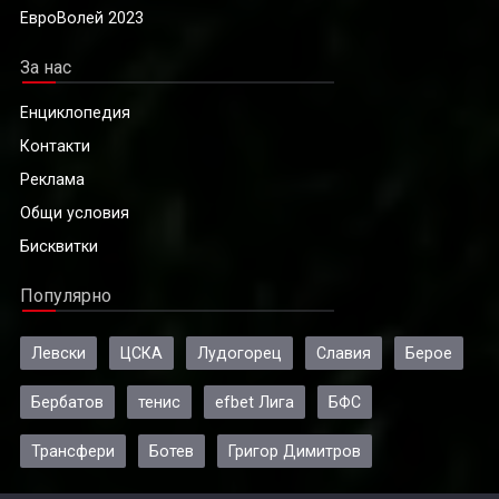
ЕвроВолей 2023
За нас
Енциклопедия
Контакти
Реклама
Общи условия
Бисквитки
Популярно
Левски
ЦСКА
Лудогорец
Славия
Берое
Бербатов
тенис
efbet Лига
БФС
Трансфери
Ботев
Григор Димитров