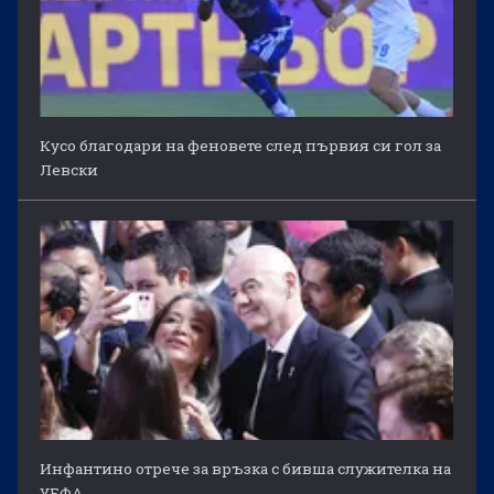
Кусо благодари на феновете след първия си гол за
Левски
Инфантино отрече за връзка с бивша служителка на
УЕФА