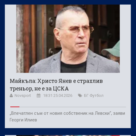
Майкъла: Христо Янев е страхлив
треньор, не е за ЦСКА
Novsport
18:31 25.04.2026
БГ Футбол
„Впечатлен съм от новия собственик на Левски“, заяви
Георги Илиев