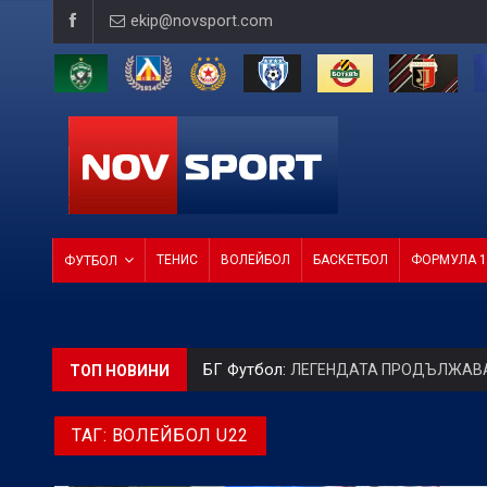
ekip@novsport.com
ТЕНИС
ВОЛЕЙБОЛ
БАСКЕТБОЛ
ФОРМУЛА 1
ФУТБОЛ
БГ Футбол:
ЛЕГЕНДАТА ПРОДЪЛЖАВА! Ц
ТОП НОВИНИ
БГ Футбол:
Веласкес: Очаква ни труде
ТАГ:
ВОЛЕЙБОЛ U22
Европейски футбол:
Официално: Реал 