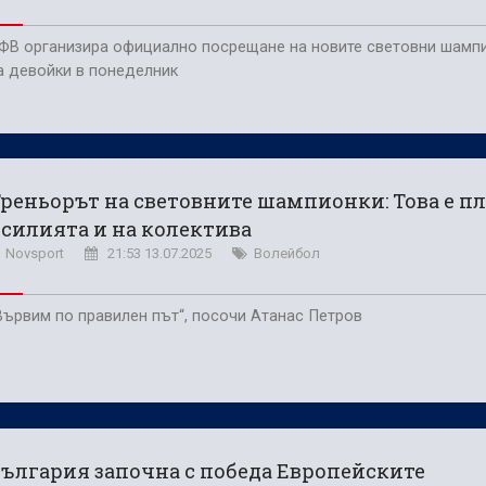
ФВ организира официално посрещане на новите световни шамп
а девойки в понеделник
реньорът на световните шампионки: Това е пл
силията и на колектива
Novsport
21:53 13.07.2025
Волейбол
Вървим по правилен път“, посочи Атанас Петров
ългария започна с победа Европейските