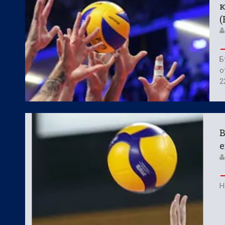
к
Б
о
2
В
Н