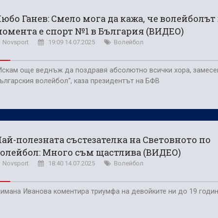
ес
юбо Ганев: Смело мога да кажа, че волейболът
 продаде звездата си
омента е спорт №1 в България (ВИДЕО)
Novsport
19:09 14.07.2025
Волейбол
Искам още веднъж да поздравя абсолютно всички хора, замесе
ългарския волейбол“, каза президентът на БФВ
ай-полезната състезателка на Световното по
олейбол: Много съм щастлива (ВИДЕО)
Novsport
18:40 14.07.2025
Волейбол
имана Иванова коментира триумфа на девойките ни до 19 годи