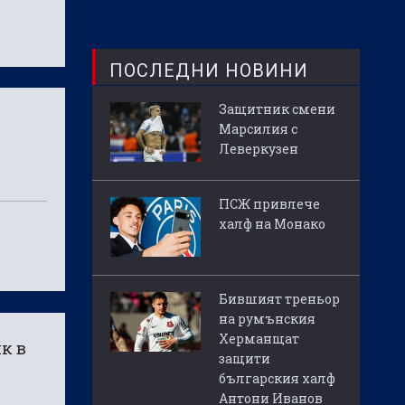
ПОСЛЕДНИ НОВИНИ
Защитник смени
Марсилия с
Леверкузен
ПСЖ привлече
халф на Монако
Бившият треньор
на румънския
Херманщат
к в
защити
българския халф
Антони Иванов