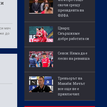
ни
скочи срещу
президента на
ФИФА
Цварц:
 си мач
Свършихме
ъже до
добре работата си
Сенси: Няма да е
лесно на реванша
Треньорът на
Макаби: Мачът
все още не е
приключил