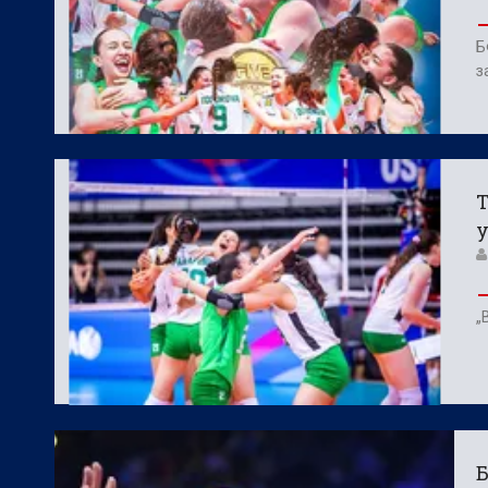
Б
з
Т
у
„
Б