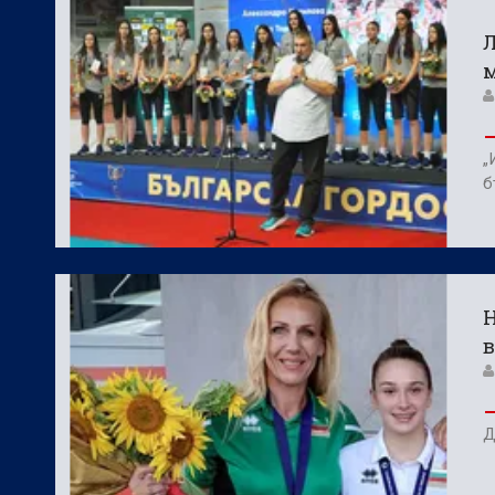
Фен Зона:
Спортът по телевизията дн
Л
БГ Футбол:
Официално: Спартак Варна
м
„
б
Н
в
Д