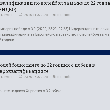
валификации по волейбол за мъже до 22 годи
(ВИДЕО)
Novsport
20:40 11.07.2025
Волейбол
ългария победи с 3:0 (25:22, 25:23, 27:25) Нидерландия в първия
т квалификациите за Европейско първенство по волейбол за м
2 години
олейболистките до 22 години с победа в
евроквалификациите
Novsport
23:50 05.07.2025
Волейбол
ашите надвиха Хърватия с 3:2 гейма