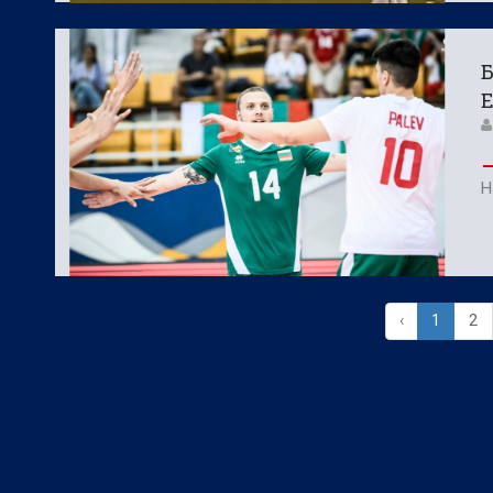
Б
Е
Н
‹
1
2