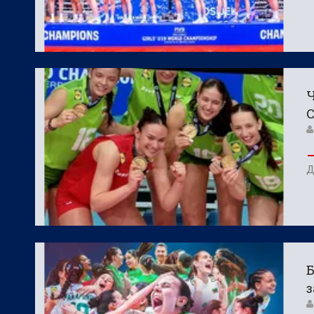
Ч
С
Д
Б
з