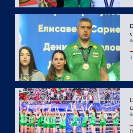
Е
„
Н
Г