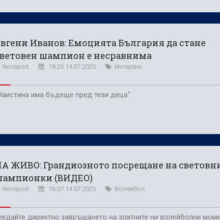
вгени Иванов: Емоцията България да стане
световен шампион е несравнима
Novsport
18:23 14.07.2025
Интервю
Наистина има бъдеще пред тези деца“
А ЖИВО: Грандиозното посрещане на световн
шампионки (ВИДЕО)
Novsport
16:07 14.07.2025
Волейбол
ледайте директно завръщането на златните ни волейболни мом