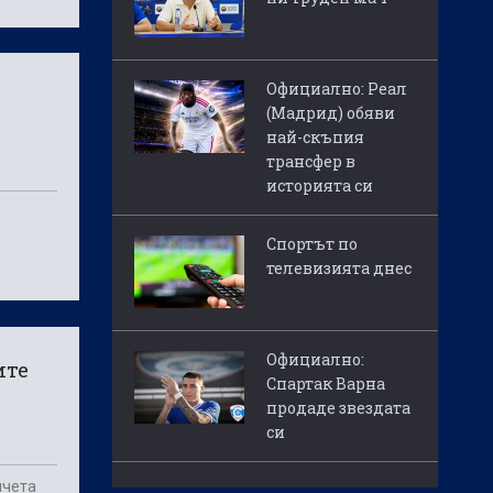
Официално: Реал
(Мадрид) обяви
най-скъпия
трансфер в
историята си
Спортът по
телевизията днес
Официално:
ите
Спартак Варна
продаде звездата
си
ичета