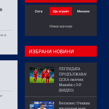
 в
Сега
Ще играят
Минали
Няма мачове
ни в
ИЗБРАНИ НОВИНИ
ЛЕГЕНДАТА
ПРОДЪЛЖАВА!
ЦСКА смачка
Макаби с 3:0!
(ВИДЕО)
ни
Веласкес: Очаква
ни труден мач