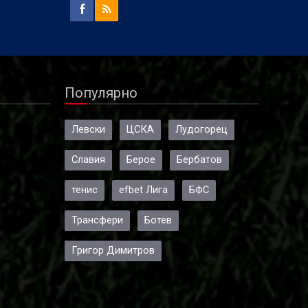
Популярно
Левски
ЦСКА
Лудогорец
Славия
Берое
Бербатов
тенис
efbet Лига
БФС
Трансфери
Ботев
Григор Димитров