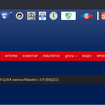
ИНТЕРВЮ
КОМЕНТАР
ЛЮБОПИТНО
ВИДЕО
МРЕЖ
ДРУГИ
СКА смачка Макаби с 3:0! (ВИДЕО)
н мач
(Мадрид) обяви най-скъпия трансфер в историята си