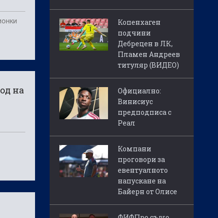
ионки
Копенхаген
подчини
Дебрецен в ЛК,
Пламен Андреев
титуляр (ВИДЕО)
од на
Официално:
Винисиус
предподписа с
Реал
Компани
проговори за
евентуалното
напускане на
Байерн от Олисе
ФИФПро също