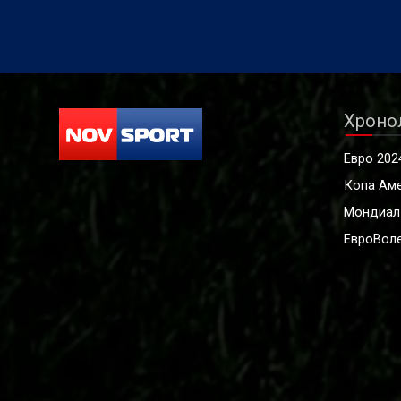
Хроно
Евро 202
Копа Ам
Мондиал
ЕвроВоле