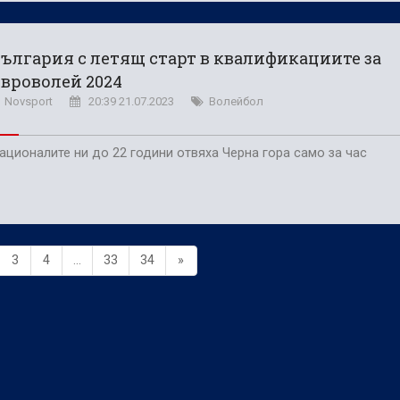
ългария с летящ старт в квалификациите за
вроволей 2024
Novsport
20:39 21.07.2023
Волейбол
ационалите ни до 22 години отвяха Черна гора само за час
3
4
...
33
34
»