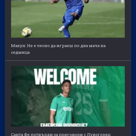
Макун: Не е лесно да играеш по два мача на
седмица
Санта Фе потвърди за преговори с Лудогорец