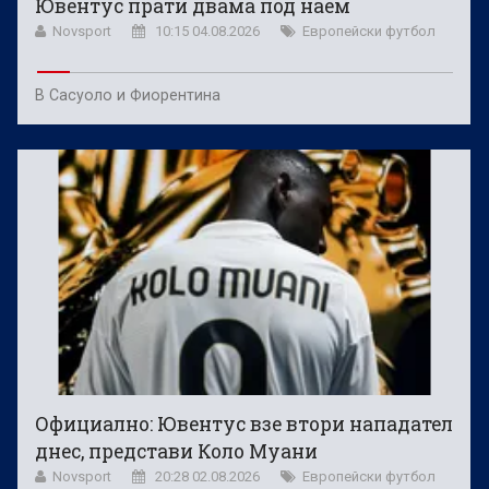
Ювентус прати двама под наем
Novsport
10:15 04.08.2026
Европейски футбол
В Сасуоло и Фиорентина
Официално: Ювентус взе втори нападател
днес, представи Коло Муани
Novsport
20:28 02.08.2026
Европейски футбол