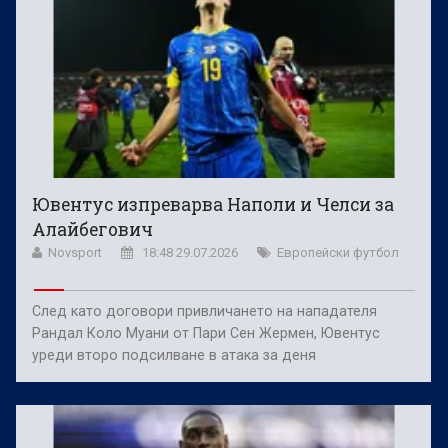
Ювентус изпреварва Наполи и Челси за
Алайбегович
Novsport
18:48 29.07.2026
Европейски футбол
След като договори привличането на нападателя
Рандал Коло Муани от Пари Сен Жермен, Ювентус
уреди второ подсилване в атака за деня