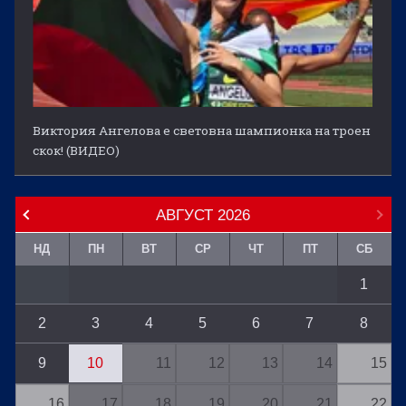
Виктория Ангелова е световна шампионка на троен
скок! (ВИДЕО)
АВГУСТ
2026
НД
ПН
ВТ
СР
ЧТ
ПТ
СБ
1
2
3
4
5
6
7
8
9
10
11
12
13
14
15
16
17
18
19
20
21
22