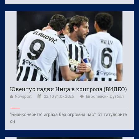
Ювентус надви Ница в контрола (ВИДЕО)
Novsport
22:10 31.07.2026
Европейски футбол
“Бианконерите” играха без огромна част от титулярите
си