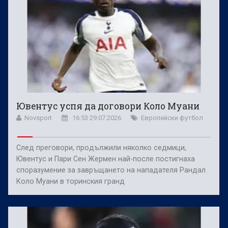
Ювентус успя да договори Коло Муани
Novsport
16:53 29.07.2026
Европейски футбол
След преговори, продължили няколко седмици,
Ювентус и Пари Сен Жермен най-после постигнаха
споразумение за завръщането на нападателя Рандал
Коло Муани в торинския гранд