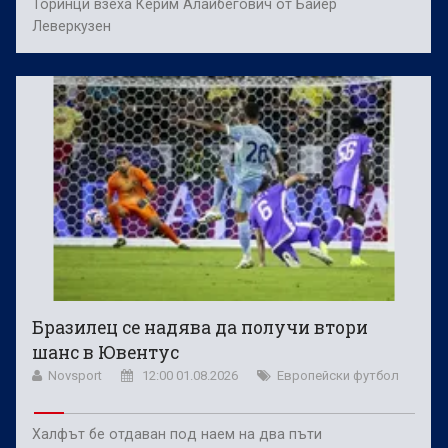
Торинци взеха Керим Алайбегович от Байер
Леверкузен
Бразилец се надява да получи втори
шанс в Ювентус
Novsport
12:00 01.08.2026
Европейски футбол
Халфът бе отдаван под наем на два пъти