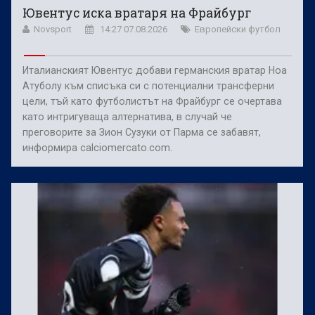
Ювентус иска вратаря на Фрайбург
Novsport
14:27 07.08.2026
Европейски футбол
Италианският Ювентус добави германския вратар Ноа
Атуболу към списъка си с потенциални трансферни
цели, тъй като футболистът на Фрайбург се очертава
като интригуваща алтернатива, в случай че
преговорите за Зион Сузуки от Парма се забавят,
информира calciomercato.com.