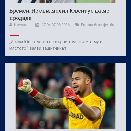
Бремен: Не съм молил Ювентус да ме
продаде
Novsport
17:04 07.08.2026
Европейски футбол
„Искам Ювентус да се върне там, където му е
мястото“, заяви защитникът