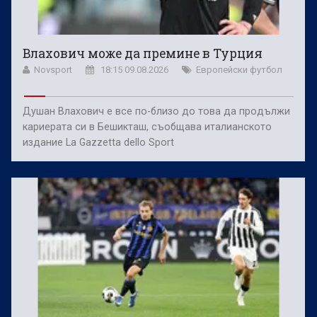
Влахович може да премине в Турция
Novsport
18:15 09.08.2026
Европейски футбол
Душан Влахович е все по-близо до това да продължи
кариерата си в Бешикташ, съобщава италианското
издание La Gazzetta dello Sport