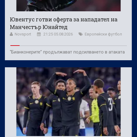
Ювентус готви оферта за нападател на
Манчестър Юнайтед
Novsport
21:25 05.08.2026
Европейски футбол
“Бианконерите” продължават подсилването в атаката