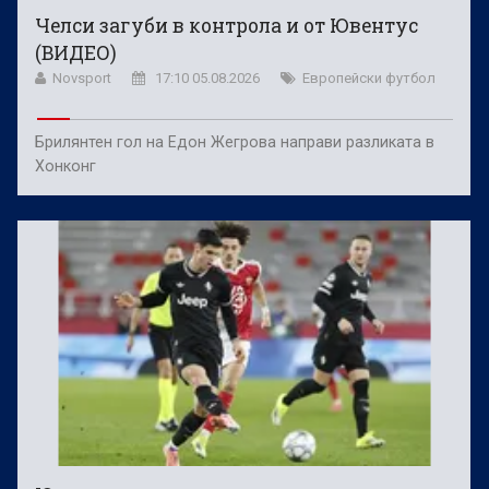
Челси загуби в контрола и от Ювентус
(ВИДЕО)
Novsport
17:10 05.08.2026
Европейски футбол
Брилянтен гол на Едон Жегрова направи разликата в
Хонконг