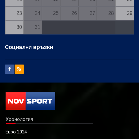
23
24
25
26
27
28
29
30
31
Социални връзки
Хронология
Евро 2024