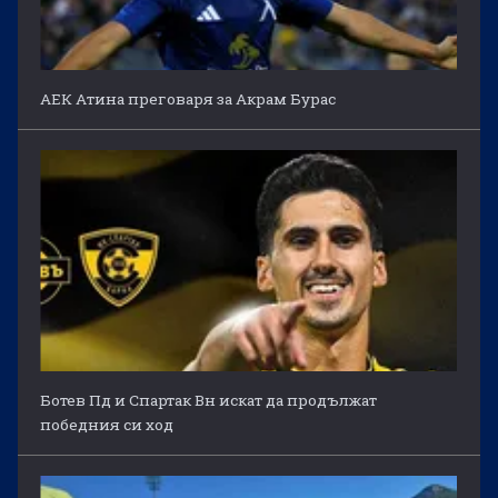
АЕК Атина преговаря за Акрам Бурас
Ботев Пд и Спартак Вн искат да продължат
победния си ход