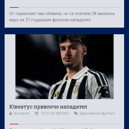
От торинския тим обявиха, че са платили 38 милиона
евро за 27-годишния френски нападател
Ювентус привлече нападател
Novsport
19:31 02.08.2026
Европейски футбол