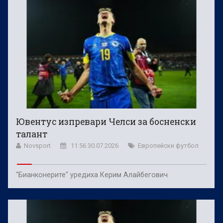
Ювентус изпревари Челси за босненски
талант
Novsport
11:56 30.07.2026
Европейски футбол
"Бианконерите" уредиха Керим Алайбегович