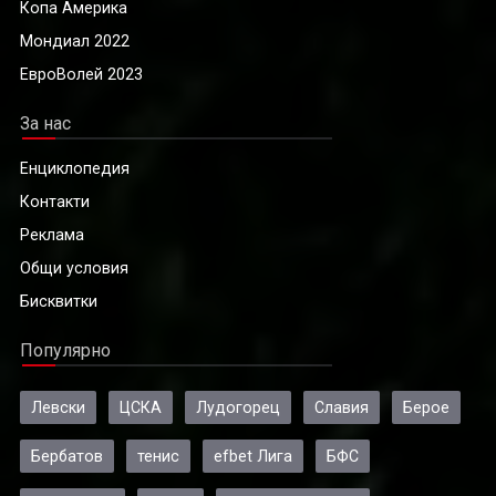
Копа Америка
Мондиал 2022
ЕвроВолей 2023
За нас
Енциклопедия
Контакти
Реклама
Общи условия
Бисквитки
Популярно
Левски
ЦСКА
Лудогорец
Славия
Берое
Бербатов
тенис
efbet Лига
БФС