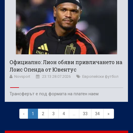
Официално: Лион обяви привличането на
Лоис Опенда от Ювентус
Novsport
23:13 28.07.2026
Европейски футбол
Трансферът е под формата на платен наем
‹
1
2
3
4
...
33
34
»