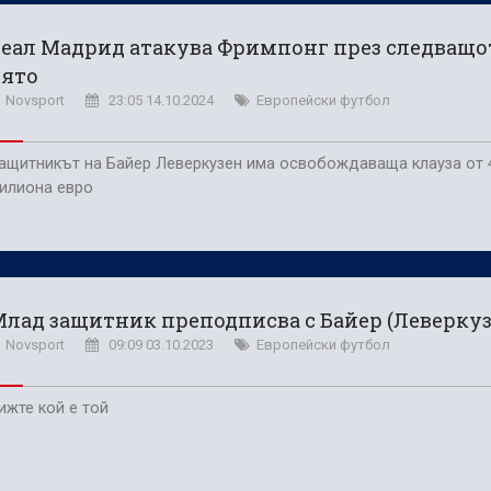
еал Мадрид атакува Фримпонг през следващо
лято
Novsport
23:05 14.10.2024
Европейски футбол
ащитникът на Байер Леверкузен има освобождаваща клауза от 
илиона евро
лад защитник преподписва с Байер (Леверкуз
Novsport
09:09 03.10.2023
Европейски футбол
ижте кой е той