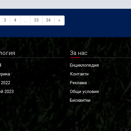
3
4
...
33
34
»
логия
За нас
4
Енциклопедия
ерика
Контакти
 2022
Реклама
й 2023
Общи условия
Бисквитки