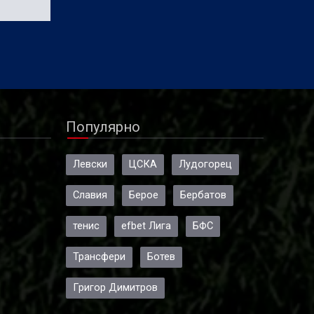
Популярно
Левски
ЦСКА
Лудогорец
Славия
Берое
Бербатов
тенис
efbet Лига
БФС
Трансфери
Ботев
Григор Димитров