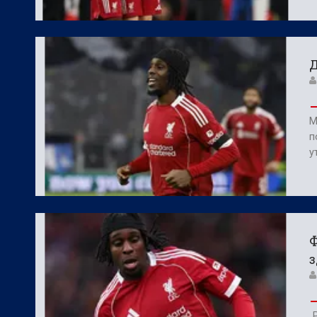
Д
М
п
у
Ф
з
„