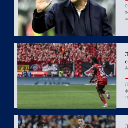
С
п
з
Л
е
Л
ф
т
Л