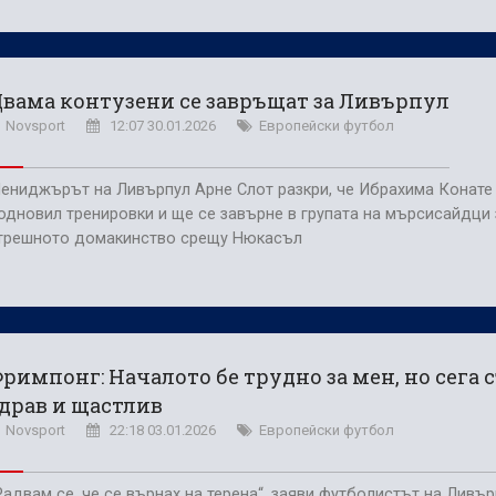
вама контузени се завръщат за Ливърпул
Novsport
12:07 30.01.2026
Европейски футбол
ениджърът на Ливърпул Арне Слот разкри, че Ибрахима Конате
одновил тренировки и ще се завърне в групата на мърсисайдци 
трешното домакинство срещу Нюкасъл
римпонг: Началото бе трудно за мен, но сега 
драв и щастлив
Novsport
22:18 03.01.2026
Европейски футбол
Радвам се, че се върнах на терена“, заяви футболистът на Ливъ