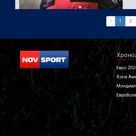
‹
1
2
Хроно
Евро 202
Копа Ам
Мондиал
ЕвроВоле