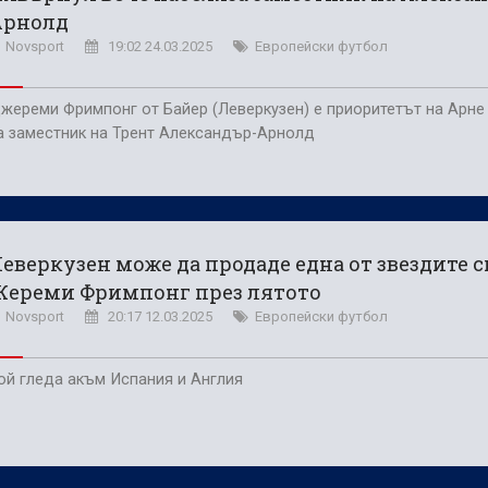
Арнолд
Novsport
19:02 24.03.2025
Европейски футбол
жереми Фримпонг от Байер (Леверкузен) е приоритетът на Арне
а заместник на Трент Александър-Арнолд
еверкузен може да продаде една от звездите с
Жереми Фримпонг през лятото
Novsport
20:17 12.03.2025
Европейски футбол
ой гледа акъм Испания и Англия