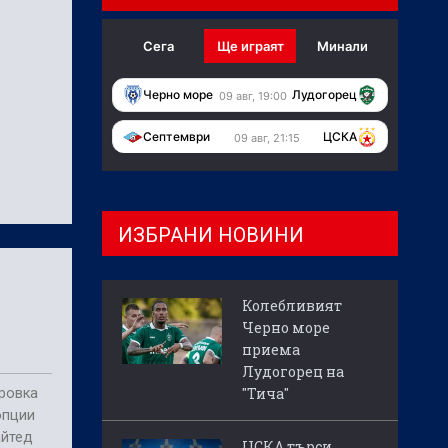
Сега
Ще играят
Минали
Черно море
Лудогорец
09 авг, 19:00
Септември
ЦСКА
09 авг, 21:15
ИЗБРАНИ НОВИНИ
Колебливият
Черно море
приема
Лудогорец на
"Тича"
ровка
опции
айтед
ЦСКА търси