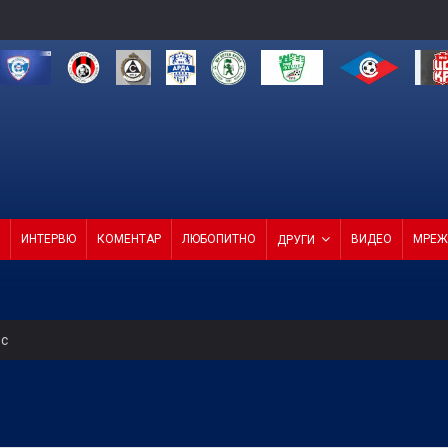
ИНТЕРВЮ
КОМЕНТАР
ЛЮБОПИТНО
ВИДЕО
МРЕЖ
ДРУГИ
ес
о ембарго
т Черно море приема Лудогорец на "Тича"