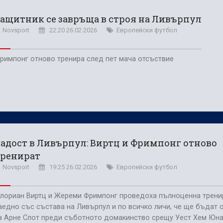
 победа срещу Септември
ащитник се завръща в строя на Ливърпул
 нестандартните решения работят
Novsport
22:20 26.02.2026
Европейски футбол
римпонг отново тренира след пет мача отсъствие
адост в Ливърпул: Виртц и Фримпонг отново
тренират
Novsport
19:25 26.02.2026
Европейски футбол
лориан Виртц и Жереми Фримпонг проведоха пълноценна трени
аедно със състава на Ливърпул и по всичко личи, че ще бъдат 
а Арне Слот преди съботното домакинство срещу Уест Хем Юн