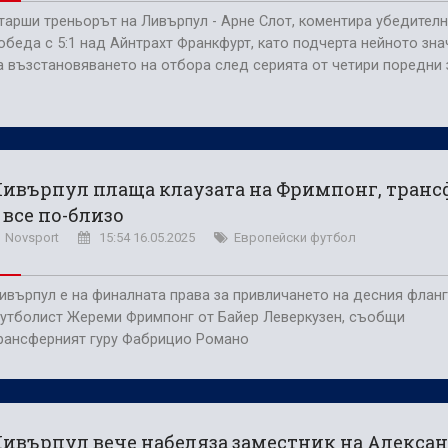
тарши треньорът на Ливърпул - Арне Слот, коментира убедител
обеда с 5:1 над Айнтрахт Франкфурт, като подчерта нейното зна
а възстановяването на отбора след серията от четири поредни 
ивърпул плаща клаузата на Фримпонг, транс
 все по-близо
Novsport
15:54 16.05.2025
Европейски футбол
ивърпул е на финалната права за привличането на десния флан
утболист Жереми Фримпонг от Байер Леверкузен, съобщи
рансферният гуру Фабрицио Романо
ивърпул вече набеляза заместник на Алекса