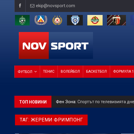
ekip@novsport.com
ТЕНИС
ВОЛЕЙБОЛ
БАСКЕТБОЛ
ФОРМУЛА 1
ФУТБОЛ
Фен Зона:
Спортът по телевизията дн
ТОП НОВИНИ
БГ Футбол:
Левски наложи трансферн
ТАГ:
ЖЕРЕМИ ФРИМПОНГ
Betvam на световно ниво:
Колебливия