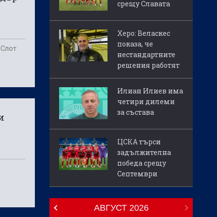
срещу Славата
Херо: Веласкес
показа, че
 Слот
нестандартните
решения работят
Илиан Илиев има
четири дилеми
за състава
и
ЦСКА търси
задължителна
победа срещу
Септември
АВГУСТ
2026