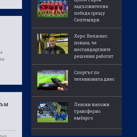
задължителна
победа срещу
Септември
Херо: Веласкес
показа, че
нестандартните
 е
решения работят
за
Спортът по
телевизията днес
съм
Левски наложи
трансферно
ембарго
рпул