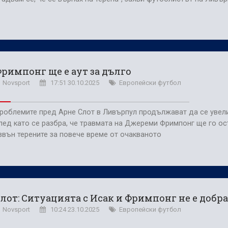
римпонг ще е аут за дълго
Novsport
17:51 30.10.2025
Европейски футбол
роблемите пред Арне Слот в Ливърпул продължават да се увел
лед като се разбра, че травмата на Джереми Фримпонг ще го ос
звън терените за повече време от очакваното
лот: Ситуацията с Исак и Фримпонг не е добра
Novsport
10:24 23.10.2025
Европейски футбол