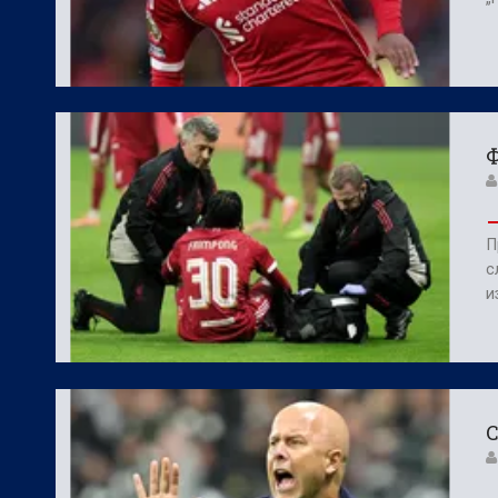
Ф
П
с
и
С