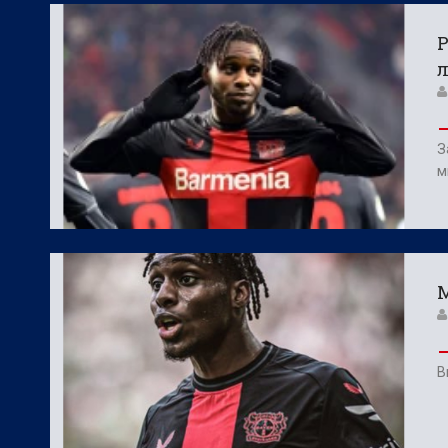
Р
З
м
М
В