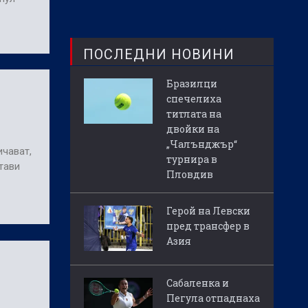
ПОСЛЕДНИ НОВИНИ
Бразилци
спечелиха
титлата на
двойки на
„Чалънджър“
ичават,
турнира в
тави
Пловдив
Герой на Левски
пред трансфер в
Азия
Сабаленка и
Пегула отпаднаха