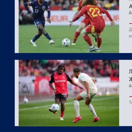
Д
з
Л
Т