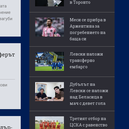
в Торонто
ната
чение
загуби
Меси се прибра в
Аржентина за
погребението на
баща си
ферът
Левски наложи
трансферно
ембарго
Дубълът на
гови
Левски се наложи
над Беласица в
мач с девет гола
Третият отбор на
ЦСКА с равенство
ндър-