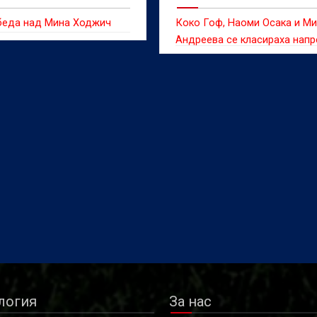
беда над Мина Ходжич
Коко Гоф, Наоми Осака и М
Андреева се класираха напр
силния тенис турнив в Торон
логия
За нас