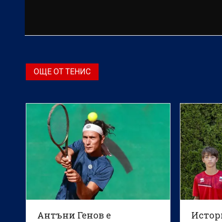
ОЩЕ ОТ ТЕНИС
Антъни Генов е
Истор