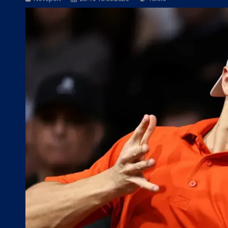
БГ Футбол:
ЦСКА покори 20-а държав
Фен Зона:
Спортът по телевизията дн