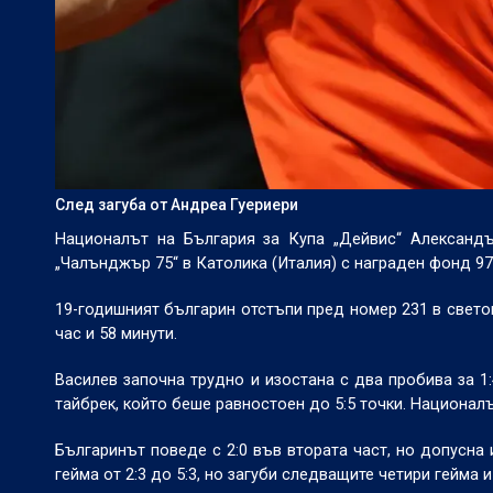
След загуба от Андреа Гуериери
Националът на България за Купа „Дейвис“ Александъ
„Чалънджър 75“ в Католика (Италия) с награден фонд 97
19-годишният българин отстъпи пред номер 231 в светов
час и 58 минути.
Василев започна трудно и изостана с два пробива за 1:
тайбрек, който беше равностоен до 5:5 точки. Националъ
Българинът поведе с 2:0 във втората част, но допусна 
гейма от 2:3 до 5:3, но загуби следващите четири гейма 