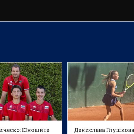
ическо: Юношите
Денислава Глушкова