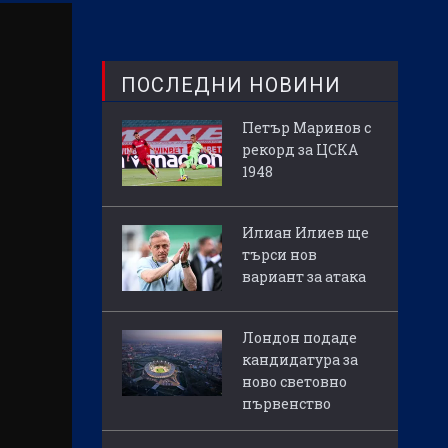
ПОСЛЕДНИ НОВИНИ
Петър Маринов с
рекорд за ЦСКА
1948
Илиан Илиев ще
търси нов
вариант за атака
Лондон подаде
кандидатура за
ново световно
първенство