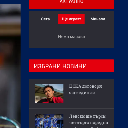
АКТУАЛНО
Сега
Ще играят
Минали
Няма мачове
ИЗБРАНИ НОВИНИ
ЦСКА договори
още един ас
Левски ще търси
четвърта поредна