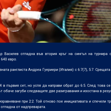
р Василев отпадна във втория кръг на сингъл на турнира о
 640 евро.
ната ранглиста Андреа Гуериери (Италия) с 6:7(7), 5:7. Срещат
4 в първия сет, но успя да направи обрат до 6:5. След това се
т обаче загуби следващите две разигравания и изостана в резу
изравняване при 2:2. Той отново пое инициативата и спечели т
и отпадна от надпреварата.