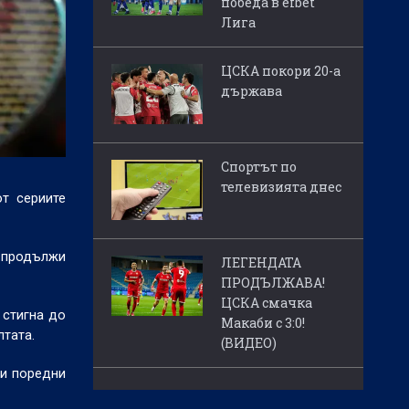
победа в efbet
Лига
ЦСКА покори 20-а
държава
Спортът по
телевизията днес
т сериите
а продължи
ЛЕГЕНДАТА
ПРОДЪЛЖАВА!
ЦСКА смачка
 стигна до
Макаби с 3:0!
лтата.
(ВИДЕО)
ри поредни