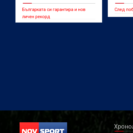
Българката си гарантира и нов
След по
личен рекорд
Хроно