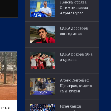
Левски отряза
Олимпиакос за
Акрам Бурас
ЦСКА договори
още един ас
ЦСКА покори 20-а
държава
Алекс Сентейес:
Ще играя, където
съм нужен
Италианци
 е на