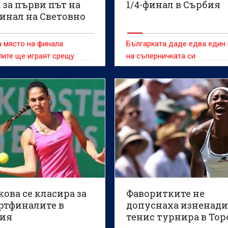
г. за първи път на
1/4-финал в Сърбия
инал на Световно
нис
а място на финала
Българката даде едва един
ите ще играят срещу
на съперничката си
 в петък
ова се класира за
Фаворитките не
ртфиналите в
допуснаха изненади
ия
тенис турнира в То