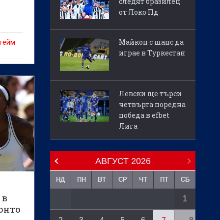
следят бразилец
от Локо Пд
Майкон с шанс да
 гейм
играе в Туркестан
Левски ще търси
четвърта поредна
победа в efbet
Лига
АВГУСТ
2026
НД
ПН
ВТ
СР
ЧТ
ПТ
СБ
 в
1
ронто