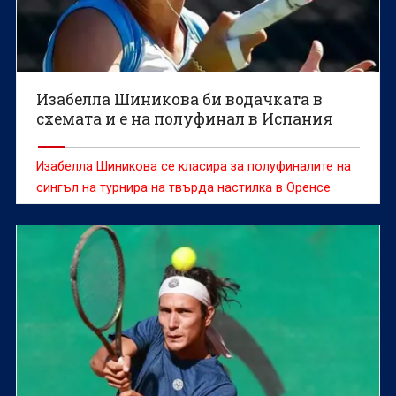
Изабелла Шиникова би водачката в
схемата и е на полуфинал в Испания
Изабелла Шиникова се класира за полуфиналите на
сингъл на турнира на твърда настилка в Оренсе
(Испания) с награден фонд от 60 хиляди долара.