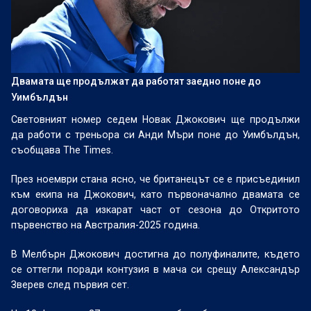
Двамата ще продължат да работят заедно поне до
Уимбълдън
Световният номер седем Новак Джокович ще продължи
да работи с треньора си Анди Мъри поне до Уимбълдън,
съобщава The Times.
През ноември стана ясно, че британецът се е присъединил
към екипа на Джокович, като първоначално двамата се
договориха да изкарат част от сезона до Откритото
първенство на Австралия-2025 година.
В Мелбърн Джокович достигна до полуфиналите, където
се оттегли поради контузия в мача си срещу Александър
Зверев след първия сет.