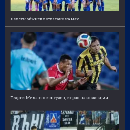
Левски обмисля отлагане на мач
Георги Миланов контузен, играл на инжекции