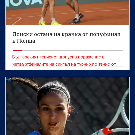
Донски остана на крачка от полуфинал
в Полша
Българският тенисист допусна поражение в
четвъртфиналите на сингъл на турнир по тенис от
сериите "Чалънджър"