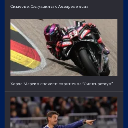
Симеоне: Ситуацията с Алварес е ясна
Хорхе Мартин спечели спринта на “Силвърстоун”