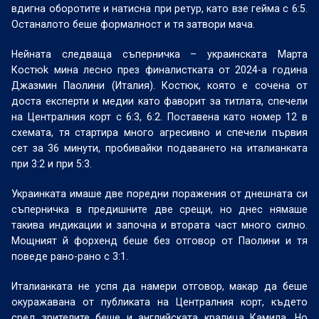
вдигна оборотите и натисна при ретур, като взе гейма с 6:5.
Останалото беше формалност и тя затвори мача.
Нейната следваща съперничка – украинската Марта
Костюk мина лесно през финалистката от 2024-а година
Джазмин Паолини (Италия). Костюк, която е сочена от
доста експерти и медии като фаворит за титлата, спечели
на Централния корт с 6:3, 6:2. Поставена като номер 12 в
схемата, тя стартира много агресивно и спечели първия
сет за 36 минути, пробивайки подаването на италианката
при 3:2 и при 5:3.
Украинката имаше две поредни поражения от днешната си
съперничка в предишните две срещи, но днес нямаше
такива индикации и започна и втората част много силно.
Мощният й форхенд беше без отговор от Паолини и тя
поведе рано-рано с 3:1.
Италианката не успя да намери отговор, макар да беше
окуражавана от публиката на Централния корт, където
сред зрителите беше и английската кралица Камила. Но