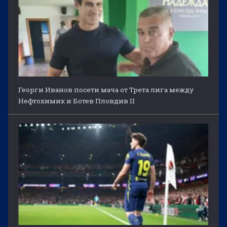
Георги Иванов посети мача от Трета лига между
Нефтохимик и Ботев Пловдив II