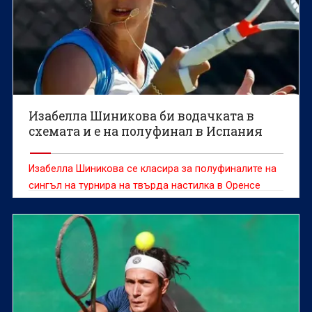
Изабелла Шиникова би водачката в
схемата и е на полуфинал в Испания
Изабелла Шиникова се класира за полуфиналите на
сингъл на турнира на твърда настилка в Оренсе
(Испания) с награден фонд от 60 хиляди долара.