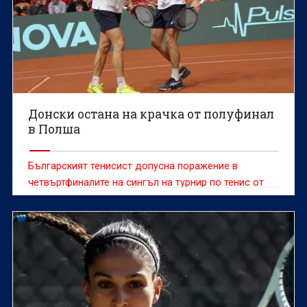
Донски остана на крачка от полуфинал
в Полша
Българският тенисист допусна поражение в
четвъртфиналите на сингъл на турнир по тенис от
сериите "Чалънджър"