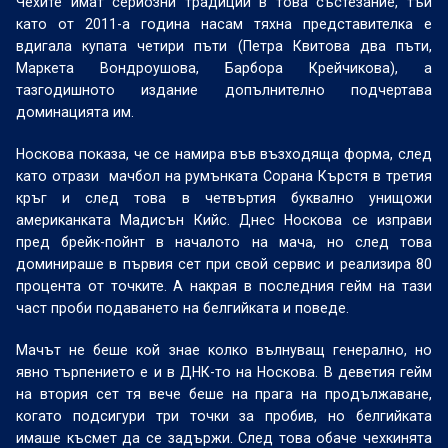
Чехите имат сериозни традиции в това състезание, тъй
като от 2011-а година насам тяхна представителка е
вдигала купата четири пъти (Петра Квитова два пъти,
Маркета Вондроушова, Барбора Крейчикова), а
тазгодишното издание допълнително подчертава
доминацията им.
Носкова показа, че се намира във възходяща форма, след
като отрази мачбол на румънката Сорана Кърстя в третия
кръг и след това в четвъртия буквално унищожи
американката Мадисън Кийс. Днес Носкова се изправи
пред брейк-пойнт в началото на мача, но след това
доминираше в първия сет при свой сервис и реализира 80
процента от точките. А накрая в последния гейм на тази
част проби подаването на белгийката и поведе.
Мачът не беше кой знае колко вълнуващ генерално, но
явно търпението е и в ДНК-то на Носкова. В деветия гейм
на втория сет тя вече беше на прага на продължаване,
когато подсигури три точки за пробив, но белгийката
имаше късмет да се задържи. След това обаче чехкинята