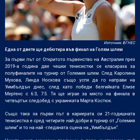
Източник: БГНЕС
Една от двете ще дебютира във финал на Голям шлем
За първи път от Откритото първенство на Австралия през
2019-а година две чешки тенисистки се класираха за
полуфиналите на турнир от Големия шлем. След Каролина
Мухова, Линда Носкова също успя да го направи на
Уимбълдън днес, след като победи белгийката Елизе
Мертенс с 6:3, 7:5. Тя ще играе за място на финала в
четвъртък следобед с украинката Марта Костюк.
Също така за първи път в кариерата си 21-годишната
тенисистка е сред четирите най-добри в турнир от „Големия
шлем“ и то на най -гледаната сцена на „Уимбълдън“.