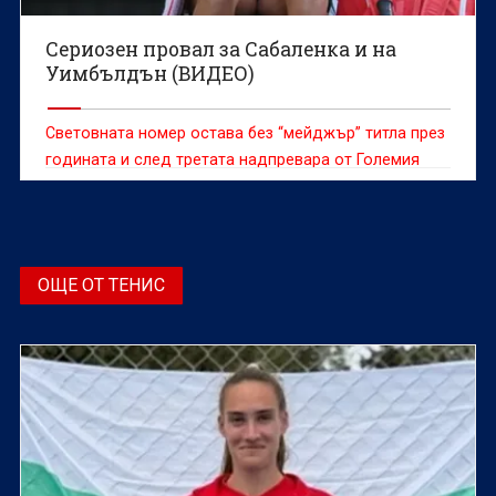
Сериозен провал за Сабаленка и на
Уимбълдън (ВИДЕО)
Световната номер остава без “мейджър” титла през
годината и след третата надпревара от Големия
шлем
ОЩЕ ОТ ТЕНИС