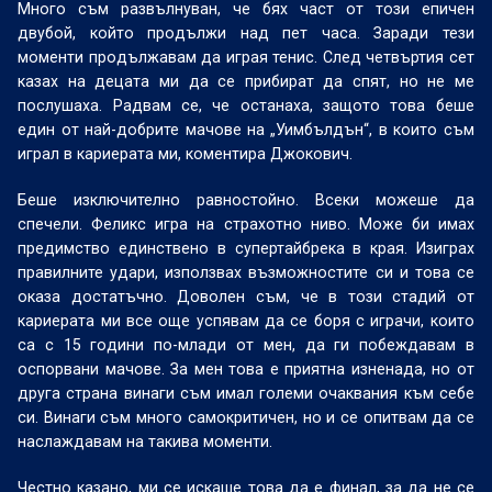
Много съм развълнуван, че бях част от този епичен
двубой, който продължи над пет часа. Заради тези
моменти продължавам да играя тенис. След четвъртия сет
казах на децата ми да се прибират да спят, но не ме
послушаха. Радвам се, че останаха, защото това беше
един от най-добрите мачове на „Уимбълдън“, в които съм
играл в кариерата ми, коментира Джокович.
Беше изключително равностойно. Всеки можеше да
спечели. Феликс игра на страхотно ниво. Може би имах
предимство единствено в супертайбрека в края. Изиграх
правилните удари, използвах възможностите си и това се
оказа достатъчно. Доволен съм, че в този стадий от
кариерата ми все още успявам да се боря с играчи, които
са с 15 години по-млади от мен, да ги побеждавам в
оспорвани мачове. За мен това е приятна изненада, но от
друга страна винаги съм имал големи очаквания към себе
си. Винаги съм много самокритичен, но и се опитвам да се
наслаждавам на такива моменти.
Честно казано, ми се искаше това да е финал, за да не се