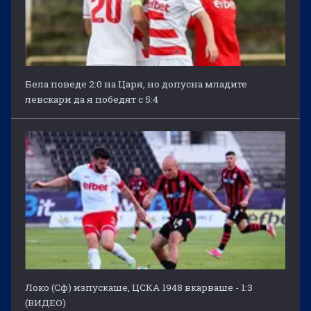
Бела поведе 2:0 на Царя, но допусна младите
левскари да я победят с 5:4
Локо (Сф) изпускаше, ЦСКА 1948 вкарваше - 1:3
(ВИДЕО)