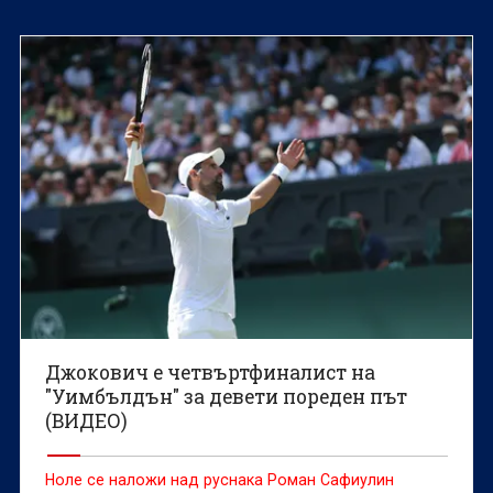
Джокович е четвъртфиналист на
"Уимбълдън" за девети пореден път
(ВИДЕО)
Ноле се наложи над руснака Роман Сафиулин