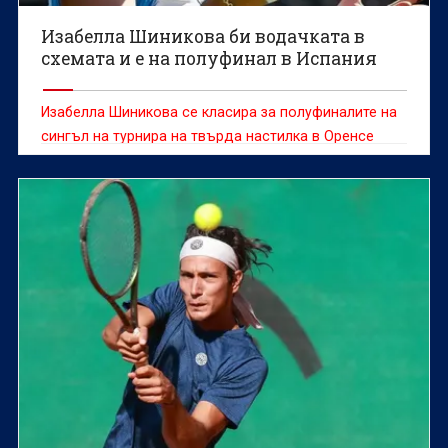
Изабелла Шиникова би водачката в
схемата и е на полуфинал в Испания
Изабелла Шиникова се класира за полуфиналите на
сингъл на турнира на твърда настилка в Оренсе
(Испания) с награден фонд от 60 хиляди долара.