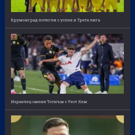
Крумовград потегли с успех в Трета лига
Израелец сменя Тотнъм с Уест Хем