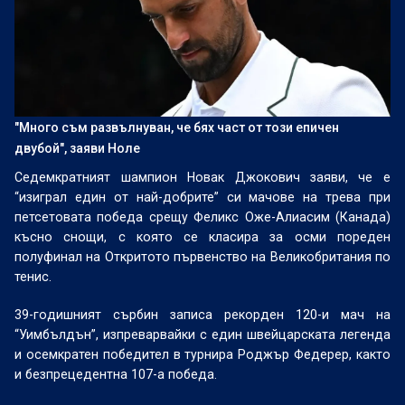
"Много съм развълнуван, че бях част от този епичен
двубой", заяви Ноле
Седемкратният шампион Новак Джокович заяви, че е
“изиграл един от най-добрите” си мачове на трева при
петсетовата победа срещу Феликс Оже-Алиасим (Канада)
късно снощи, с която се класира за осми пореден
полуфинал на Откритото първенство на Великобритания по
тенис.
39-годишният сърбин записа рекорден 120-и мач на
“Уимбълдън”, изпреварвайки с един швейцарската легенда
и осемкратен победител в турнира Роджър Федерер, както
и безпрецедентна 107-а победа.