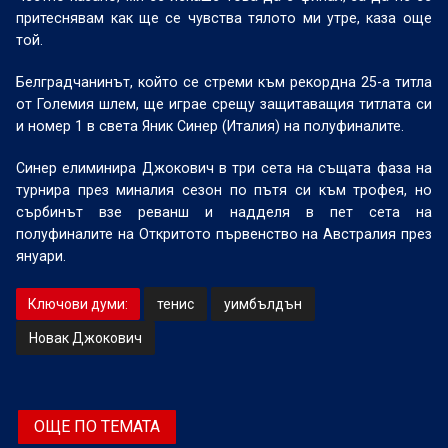
притеснявам как ще се чувства тялото ми утре, каза още
той.
Белградчанинът, който се стреми към рекордна 25-а титла
от Големия шлем, ще играе срещу защитаващия титлата си
и номер 1 в света Яник Синер (Италия) на полуфиналите.
Синер елиминира Джокович в три сета на същата фаза на
турнира през миналия сезон по пътя си към трофея, но
сърбинът взе реванш и надделя в пет сета на
полуфиналите на Откритото първенство на Австралия през
януари.
Ключови думи:
тенис
уимбълдън
Новак Джокович
ОЩЕ ПО ТЕМАТА