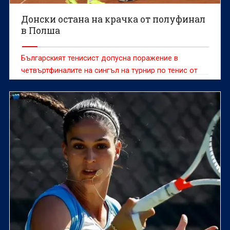
Донски остана на крачка от полуфинал
в Полша
Българският тенисист допусна поражение в
четвъртфиналите на сингъл на турнир по тенис от
сериите "Чалънджър"