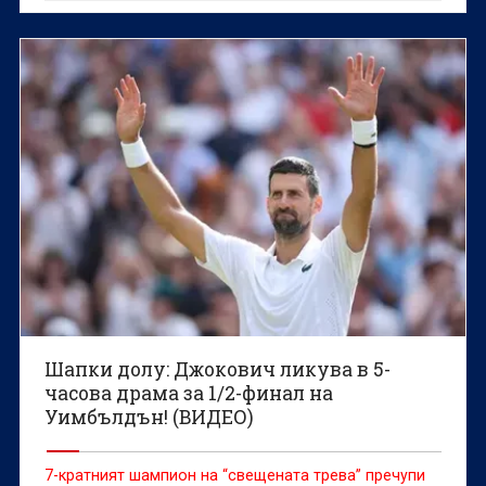
Шапки долу: Джокович ликува в 5-
часова драма за 1/2-финал на
Уимбълдън! (ВИДЕО)
7-кратният шампион на “свещената трева” пречупи