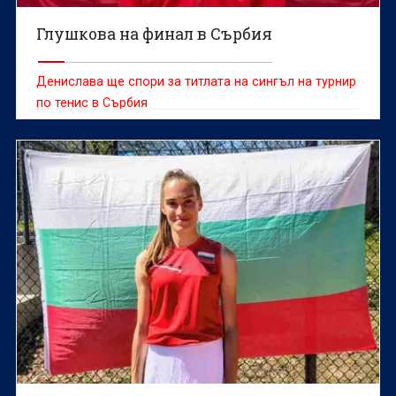
Глушкова на финал в Сърбия
Денислава ще спори за титлата на сингъл на турнир
по тенис в Сърбия