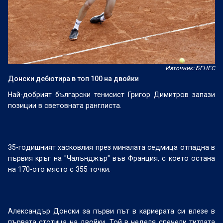
Източник: БГНЕС
Донски дебютира в топ 100 на двойки
Най-добрият български тенисист Григор Димитров запази
позиции в световната ранглиста.
35-годишният хасковлия през миналата седмица отпадна в
първия кръг на "Чалънджър" във Франция, с което остана
на 170-ото място с 355 точки.
Александър Донски за първи път в кариерата си влезе в
първата стотица на двойки. Той в неделя спечели титлата