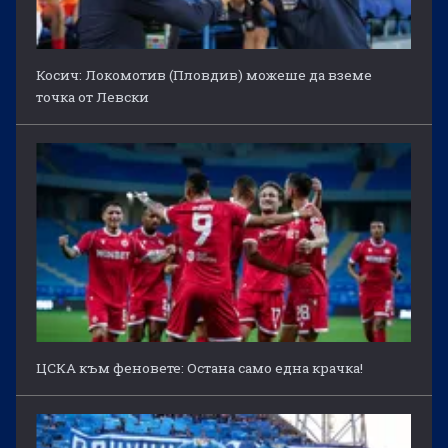
Косич: Локомотив (Пловдив) можеше да вземе
точка от Левски
ЦСКА към феновете: Остана само една крачка!