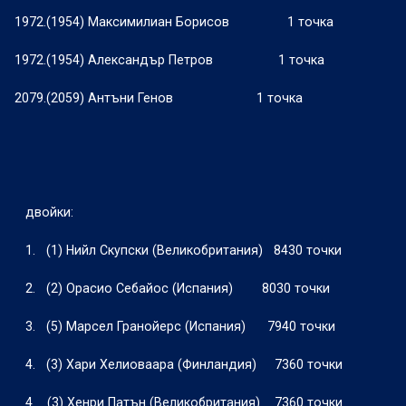
1972.(1954) Максимилиан Борисов
1 точка
1972.(1954) Александър Петров
1 точка
2079.(2059) Антъни Генов
1 точка
двойки:
1.
(1) Нийл Скупски (Великобритания)
8430 точки
2.
(2) Орасио Себайос (Испания)
8030 точки
3.
(5) Марсел Гранойерс (Испания)
7940 точки
4.
(3) Хари Хелиоваара (Финландия)
7360 точки
4
(3) Хенри Патън (Великобритания)
7360 точки