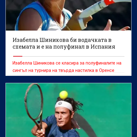
Изабелла Шиникова би водачката в
схемата и е на полуфинал в Испания
Изабелла Шиникова се класира за полуфиналите на
сингъл на турнира на твърда настилка в Оренсе
(Испания) с награден фонд от 60 хиляди долара.