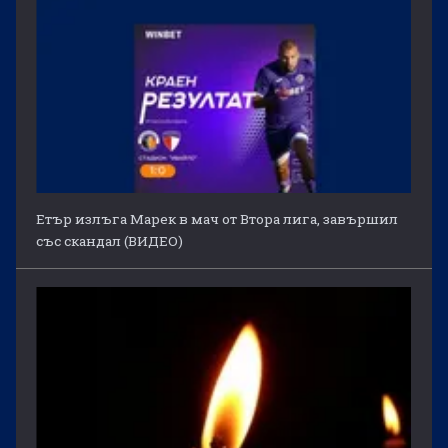
Етър излъга Марек в мач от Втора лига, завършил
със скандал (ВИДЕО)