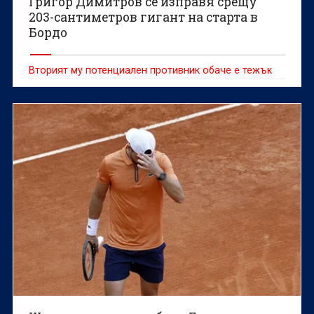
Григор Димитров се изправя срещу
203-сантиметров гигант на старта в
Бордо
Вторият му потенциален противник обаче е тежък