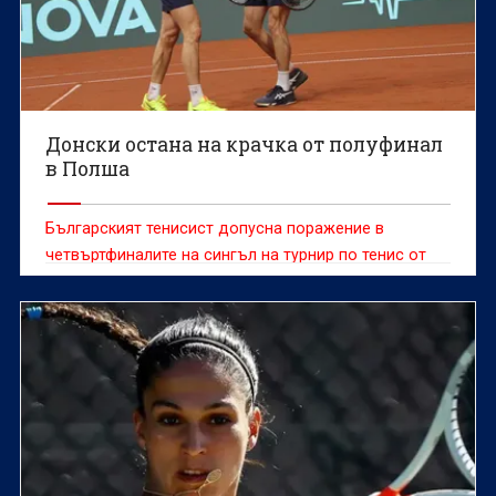
Донски остана на крачка от полуфинал
в Полша
Българският тенисист допусна поражение в
четвъртфиналите на сингъл на турнир по тенис от
сериите "Чалънджър"