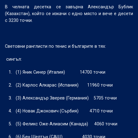
В челната десетка се завърна Александър Бублик
(Казахстан), който се изкачи с едно място и вече е десети
с 3230 точки.
Световни ранглисти по тенис и българите в тях:
сингъл:
1.
(1) Яник Синер (Италия)
14700 точки
2.
(2) Карлос Алкарас (Испания)
11960 точки
3.
(3) Александър Зверев (Германия)
5705 точки
4.
(4) Новак Джокович (Сърбия)
4710 точки
5.
(5) Феликс Оже-Алиасим (Канада)
4060 точки
6.
(6) Бен Шелтън (САЩ)
4030 точки