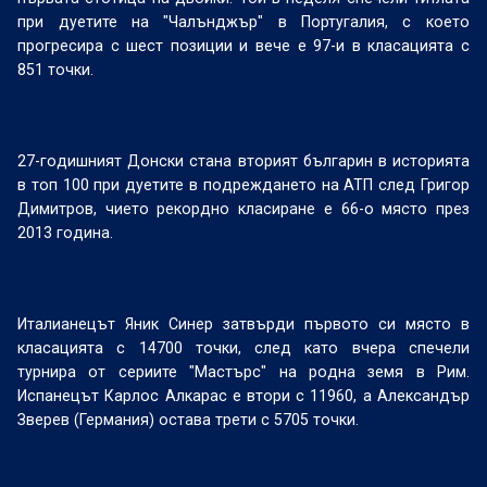
при дуетите на "Чалънджър" в Португалия, с което
прогресира с шест позиции и вече е 97-и в класацията с
851 точки.
27-годишният Донски стана вторият българин в историята
в топ 100 при дуетите в подреждането на АТП след Григор
Димитров, чието рекордно класиране е 66-о място през
2013 година.
Италианецът Яник Синер затвърди първото си място в
класацията с 14700 точки, след като вчера спечели
турнира от сериите "Мастърс" на родна земя в Рим.
Испанецът Карлос Алкарас е втори с 11960, а Александър
Зверев (Германия) остава трети с 5705 точки.