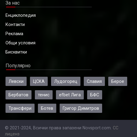
За нас
Енциклопедия
Контакти
Реклама
Общи условия
Бисквитки
Популярно
Левски
ЦСКА
Лудогорец
Славия
Берое
Бербатов
тенис
efbet Лига
БФС
Трансфери
Ботев
Григор Димитров
© 2021-2024, Всички права запазени Novsport.com.
CC
лиценз