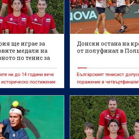
ия ще играе за
Донски остана на к
овите медали на
от полуфинал в Пол
ното по тенис за
и
ите ни до 14 години вече
Българският тенисист допус
 историческо постижение
поражение в четвъртфинали
сингъл на турнир по тенис о
сериите "Чалънджър"