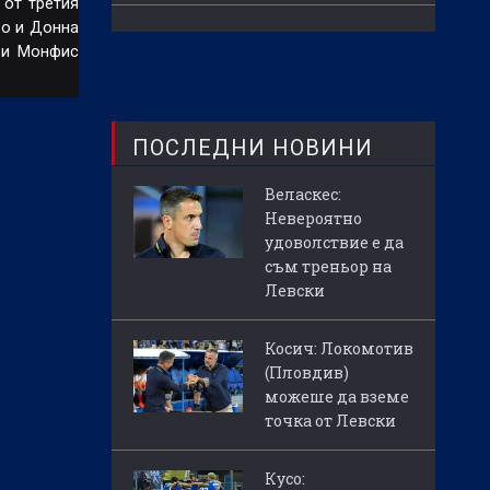
 от третия
ро и Донна
р и Монфис
ПОСЛЕДНИ НОВИНИ
Веласкес:
Невероятно
удоволствие е да
съм треньор на
Левски
Косич: Локомотив
(Пловдив)
можеше да вземе
точка от Левски
Кусо: