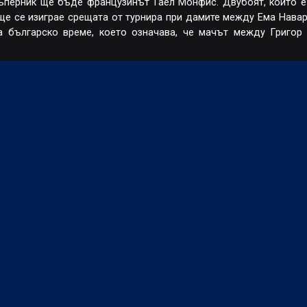
съперник ще бъде французинът Гаел Монфис. Двубоят, който е
о ще се изиграе срещата от турнира при дамите между Ема Нава
са българско време, което означава, че мачът между Григо