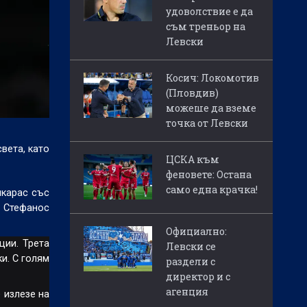
удоволствие е да
съм треньор на
Левски
Косич: Локомотив
(Пловдив)
можеше да вземе
точка от Левски
вета, като
ЦСКА към
феновете: Остана
само една крачка!
лкарас със
, Стефанос
Официално:
ции. Трета
Левски се
и. С голям
раздели с
директор и с
агенция
 излезе на