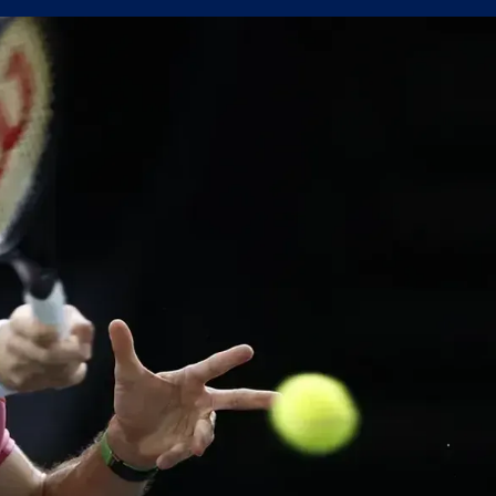
олствие е да съм треньор на Левски
в) можеше да вземе точка от Левски