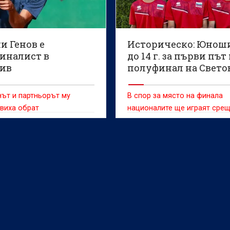
и Генов е
Историческо: Юнош
иналист в
до 14 г. за първи път
ив
полуфинал на Свето
по тенис
ът и партньорът му
В спор за място на финала
виха обрат
националите ще играят сре
Бразилия в петък