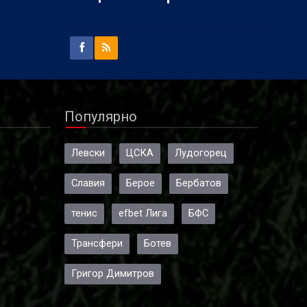
Популярно
Левски
ЦСКА
Лудогорец
Славия
Берое
Бербатов
тенис
efbet Лига
БФС
Трансфери
Ботев
Григор Димитров