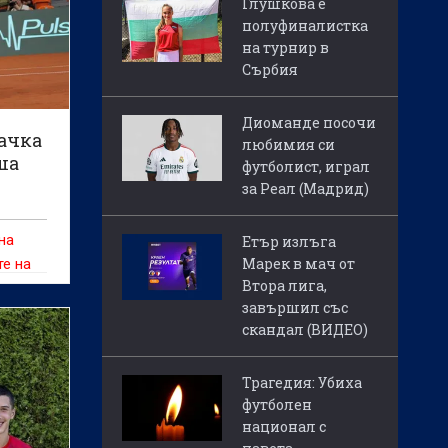
Глушкова е
полуфиналистка
на турнир в
Сърбия
Диоманде посочи
рачка
любимия си
ша
футболист, играл
за Реал (Мадрид)
на
Етър излъга
Марек в мач от
те на
Втора лига,
т
завършил със
скандал (ВИДЕО)
Трагедия: Убиха
футболен
национал с