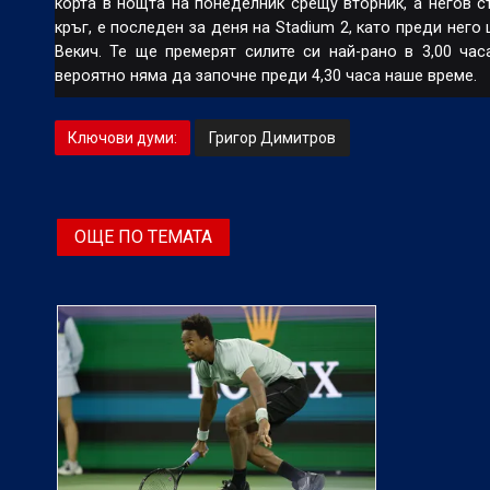
корта в нощта на понеделник срещу вторник, а негов 
кръг, е последен за деня на Stadium 2, като преди нег
Векич. Те ще премерят силите си най-рано в 3,00 ча
вероятно няма да започне преди 4,30 часа наше време.
Ключови думи:
Григор Димитров
ОЩЕ ПО ТЕМАТА