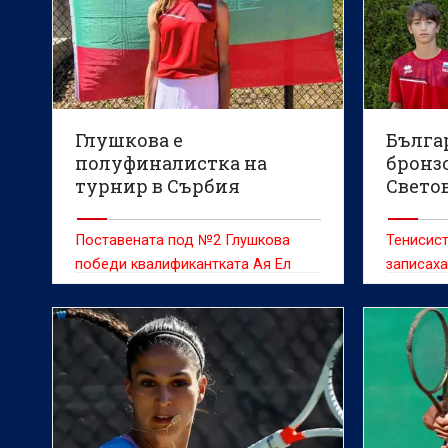
Глушкова е
Българ
полуфиналистка на
бронз
турнир в Сърбия
Светов
юнош
Поставената под №2 Глушкова
Тенисист
победи квалификантката Ая Ел
записаха
Ауни (Мароко) с 6:3, 7:6(2)