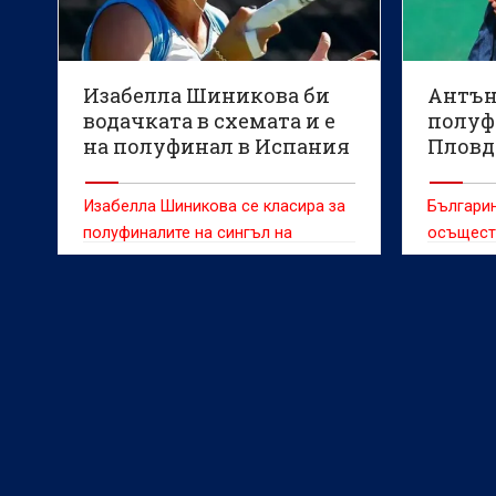
Изабелла Шиникова би
Антън
водачката в схемата и е
полуф
на полуфинал в Испания
Пловд
Изабелла Шиникова се класира за
Българин
полуфиналите на сингъл на
осъщест
турнира на твърда настилка в
Оренсе (Испания) с награден фонд
от 60 хиляди долара.