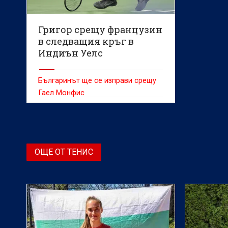
Григор срещу французин
в следващия кръг в
Индиън Уелс
Българинът ще се изправи срещу
Гаел Монфис
ОЩЕ ОТ ТЕНИС