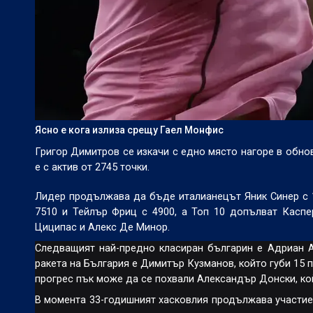
Ясно е кога излиза срещу Гаел Монфис
Григор Димитров се изкачи с едно място нагоре в обнов
е с актив от 2745 точки.
Лидер продължава да бъде италианецът Яник Синер с 1
7510 и Тейлър Фриц с 4900, а Топ 10 допълват Касп
Циципас и Алекс Де Минор.
Следващият най-предно класиран българин е Адриан Ан
ракета на България е Димитър Кузманов, който губи 15 
прогрес пък може да се похвали Александър Донски, койт
В момента 33-годишният хасковлия продължава участиет