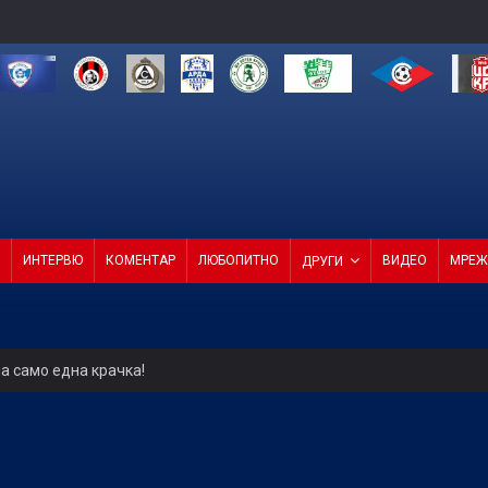
ИНТЕРВЮ
КОМЕНТАР
ЛЮБОПИТНО
ВИДЕО
МРЕЖ
ДРУГИ
а само една крачка!
ели с директор и с агенция
4 от 4 в efbet Лига (ВИДЕО)