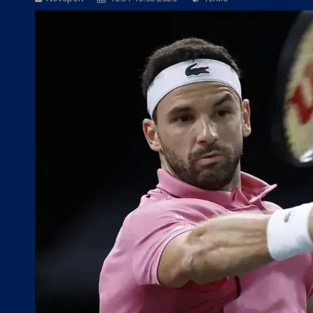
БГ Футбол:
Веласкес: Невероятно удов
БГ Футбол:
Косич: Локомотив (Пловди