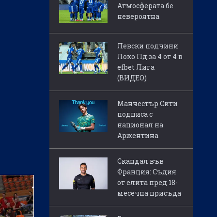
Атмосферата бе
невероятна
Левски подчини
Локо Пд за 4 от 4 в
efbet Лига
(ВИДЕО)
Манчестър Сити
подписа с
национал на
Аржентина
Скандал във
Франция: Съдия
от елита пред 18-
месечна присъда