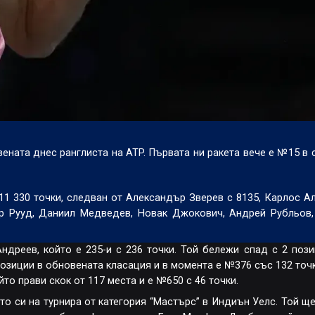
ената днес ранглиста на ATP. Първата ни ракета вече е №15 в с
1 330 точки, следван от Александър Зверев с 8135, Карлос А
ер Рууд, Даниил Медведев, Новак Джокович, Андрей Рубльов
дреев, който е 235-и с 236 точки. Той бележи спад с 2 пози
позиции в обновената класация и в момента е №376 със 132 точк
о прави скок от 117 места и е №650 с 46 точки.
о си на турнира от категория “Мастърс” в Индиън Уелс. Той ще