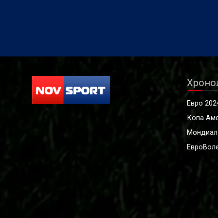
Хроно
Евро 202
Копа Ам
Мондиал
ЕвроВоле