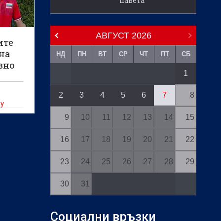
павета
АВГУСТ
2026
ите
 на
НД
ПН
ВТ
СР
ЧТ
ПТ
СБ
вно
1
2
3
4
5
6
7
8
щу
9
10
11
12
13
14
15
16
17
18
19
20
21
22
23
24
25
26
27
28
29
30
31
Социални връзки