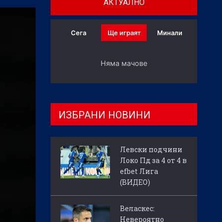
АКТУАЛНО
Сега
Ще играят
Минали
Няма мачове
ИЗБРАНИ НОВИНИ
Левски подчини
Локо Пд за 4 от 4 в
efbet Лига
(ВИДЕО)
Веласкес:
Невероятно