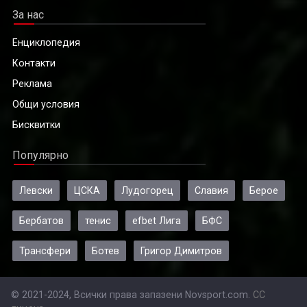
За нас
Енциклопедия
Контакти
Реклама
Общи условия
Бисквитки
Популярно
Левски
ЦСКА
Лудогорец
Славия
Берое
Бербатов
тенис
efbet Лига
БФС
Трансфери
Ботев
Григор Димитров
© 2021-2024, Всички права запазени Novsport.com.
CC