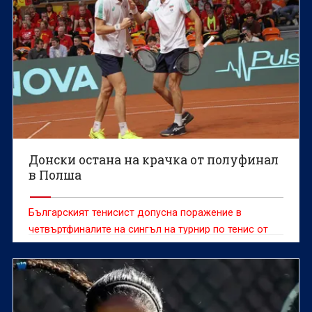
Донски остана на крачка от полуфинал
в Полша
Българският тенисист допусна поражение в
четвъртфиналите на сингъл на турнир по тенис от
сериите "Чалънджър"