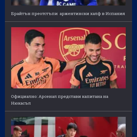
Брайтън преотстъпи аржентински халф в Испания
Официално: Арсенал представи капитана на
Нюкасъл