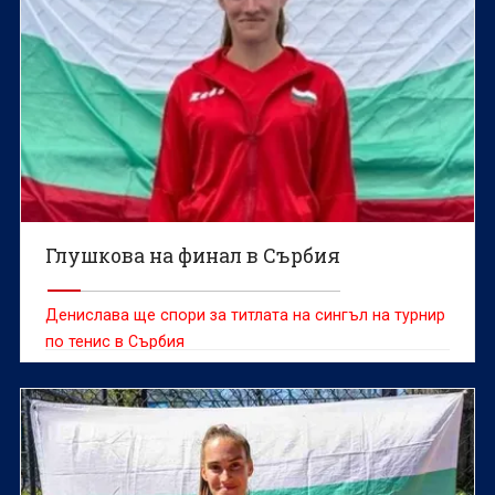
Глушкова на финал в Сърбия
Денислава ще спори за титлата на сингъл на турнир
по тенис в Сърбия