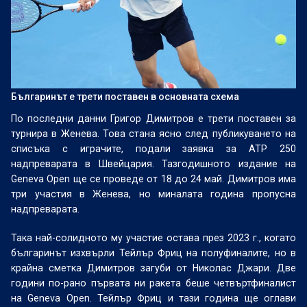
Българинът е трети поставен в основната схема
По последни данни Григор Димитров е трети поставен за
турнира в Женева. Това стана ясно след публикуването на
списъка с играчите, подали заявка за ATP 250
надпреварата в Швейцария. Тазгодишното издание на
Geneva Open ще се проведе от 18 до 24 май. Димитров има
три участия в Женева, но миналата година пропусна
надпреварата.
Така най-солидното му участие остава през 2023 г., когато
българинът изхвърли Тейлър Фриц на полуфиналите, но в
крайна сметка Димитров загуби от Николас Джари. Две
години по-рано първата ни ракета беше четвъртфиналист
на Geneva Open. Тейлър Фриц и тази година ще оглави