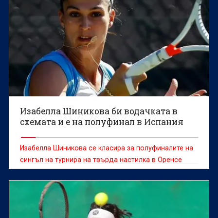
Изабелла Шиникова би водачката в
схемата и е на полуфинал в Испания
Изабелла Шиникова се класира за полуфиналите на
сингъл на турнира на твърда настилка в Оренсе
(Испания) с награден фонд от 60 хиляди долара.