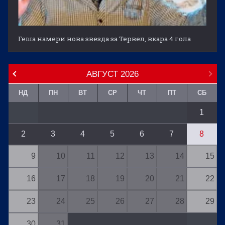
Геша намери нова звезда за Тервел, вкара 4 гола
АВГУСТ
2026
НД
ПН
ВТ
СР
ЧТ
ПТ
СБ
1
2
3
4
5
6
7
8
9
10
11
12
13
14
15
16
17
18
19
20
21
22
23
24
25
26
27
28
29
30
31