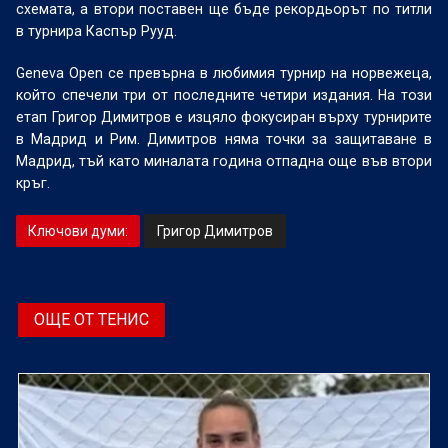
схемата, а втори поставен ще бъде рекордьорът по титли
в турнира Каспър Рууд.
Geneva Open се превърна в любимия турнир на норвежеца,
който спечели три от последните четири издания. На този
етап Григор Димитров е изцяло фокусиран върху турнирите
в Мадрид и Рим. Димитров няма точки за защитаване в
Мадрид, тъй като миналата година отпадна още във втори
кръг.
Ключови думи:
Григор Димитров
ОЩЕ ОТ ТЕНИС