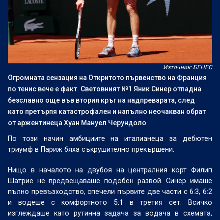
Източник: БГНЕС
Огромната сензация на Откритото първенство на Франция
по тенис вече е факт. Световният №1 Яник Синер отпадна
безславно още във втория кръг на надпреварата, след
като претърпя катастрофален и напълно неочакван обрат
от аржентинеца Хуан Мануел Черундоло
По този начин амбициите на италианеца за дебютен
триумф в Париж бяха съкрушително прекършени.
Нищо в началото на двубоя на централния корт Филип
Шатрие не предвещаваше подобен развой. Синер имаше
пълно превъзходство, спечели първите две части с 6:3, 6:2
и водеше с комфортното 5:1 в третия сет. Всичко
изглеждаше като рутинна задача за водача в схемата,