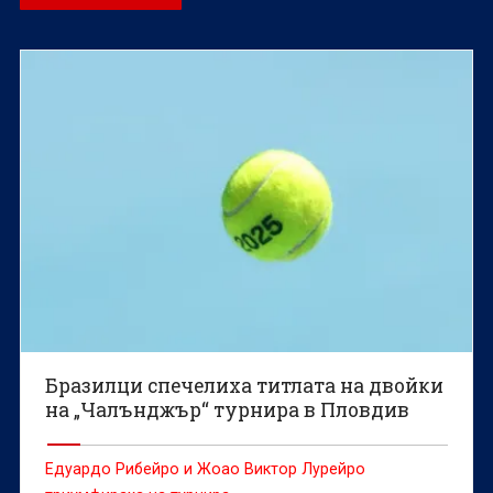
Бразилци спечелиха титлата на двойки
на „Чалънджър“ турнира в Пловдив
Едуардо Рибейро и Жоао Виктор Лурейро