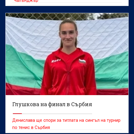
“Чалънджър”
Глушкова на финал в Сърбия
Денислава ще спори за титлата на сингъл на турнир
по тенис в Сърбия