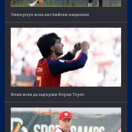
Ливърпул иска английски национал
Флик иска да задържи Феран Торес