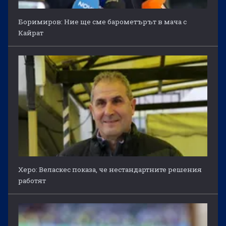
Боримиров: Ние ще сме барометърът в мача с
Кайрат
Херо: Веласкес показа, че нестандартните решения
работят