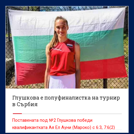
Глушкова е полуфиналистка на турнир
в Сърбия
Поставената под №2 Глушкова победи
квалификантката Ая Ел Ауни (Мароко) с 6:3, 7:6(2)