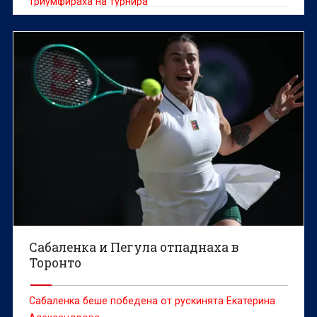
триумфираха на турнира
Сабаленка и Пегула отпаднаха в
Торонто
Сабаленка беше победена от рускинята Екатерина