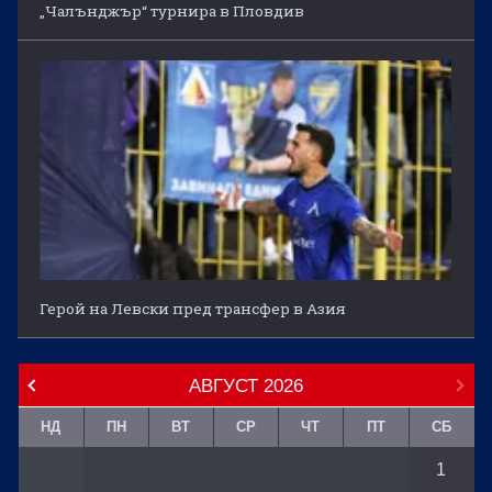
„Чалънджър“ турнира в Пловдив
Герой на Левски пред трансфер в Азия
АВГУСТ
2026
НД
ПН
ВТ
СР
ЧТ
ПТ
СБ
1