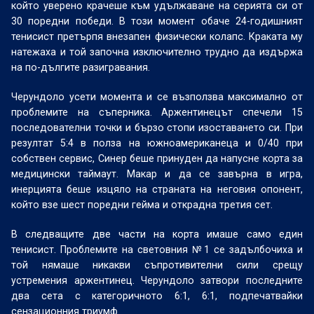
който уверено крачеше към удължаване на серията си от
30 поредни победи. В този момент обаче 24-годишният
тенисист претърпя внезапен физически колапс. Краката му
натежаха и той започна изключително трудно да издържа
на по-дългите разигравания.
Черундоло усети момента и се възползва максимално от
проблемите на съперника. Аржентинецът спечели 15
последователни точки и бързо стопи изоставането си. При
резултат 5:4 в полза на южноамериканеца и 0/40 при
собствен сервис, Синер беше принуден да напусне корта за
медицински таймаут. Макар и да се завърна в игра,
инерцията беше изцяло на страната на неговия опонент,
който взе шест поредни гейма и открадна третия сет.
В следващите две части на корта имаше само един
тенисист. Проблемите на световния №1 се задълбочиха и
той нямаше никакви съпротивителни сили срещу
устремения аржентинец. Черундоло затвори последните
два сета с категоричното 6:1, 6:1, подпечатвайки
сензационния триумф.