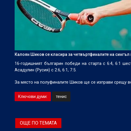
Калоян Шиков се класира за четвъртфиналите на сингъл п
16-годишният българин победи на старта с 6:4, 6:1 ше
Асадулин (Русия) с 2:6, 6:1, 7:5.
За място на полуфиналите Шиков ще се изправи срещу в
Ключови думи:
тенис
ОЩЕ ПО ТЕМАТА