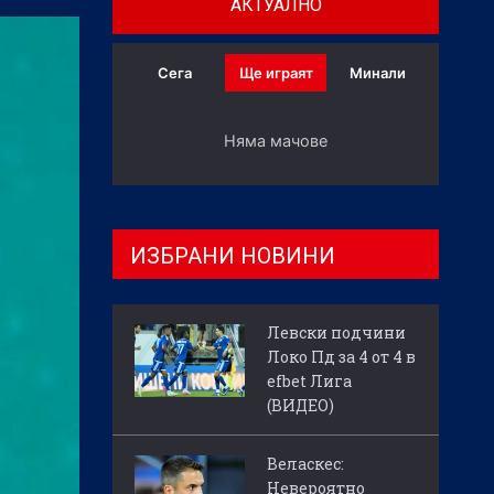
АКТУАЛНО
Сега
Ще играят
Минали
Няма мачове
ИЗБРАНИ НОВИНИ
Левски подчини
Локо Пд за 4 от 4 в
efbet Лига
(ВИДЕО)
Веласкес:
Невероятно