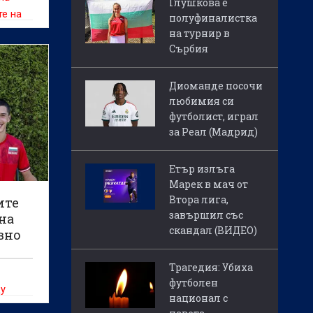
Глушкова е
те на
полуфиналистка
т
на турнир в
Сърбия
Диоманде посочи
любимия си
футболист, играл
за Реал (Мадрид)
Етър излъга
Марек в мач от
Втора лига,
ите
завършил със
 на
скандал (ВИДЕО)
вно
Трагедия: Убиха
футболен
щу
национал с