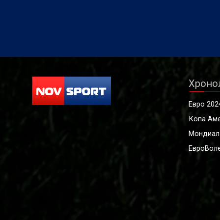
Хроно
Евро 202
Копа Ам
Мондиал
ЕвроВоле