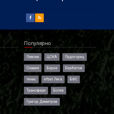
Популярно
Левски
ЦСКА
Лудогорец
Славия
Берое
Бербатов
тенис
efbet Лига
БФС
Трансфери
Ботев
Григор Димитров