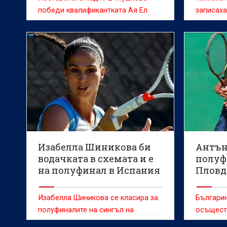
победи квалификантката Ая Ел
записаха
Ауни (Мароко) с 6:3, 7:6(2)
Изабелла Шиникова би
Антън
водачката в схемата и е
полуф
на полуфинал в Испания
Пловд
Изабелла Шиникова се класира за
Българин
полуфиналите на сингъл на
осъщест
турнира на твърда настилка в