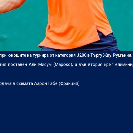
ри юношите на турнира от категория J200 в Търгу Жиу, Румъния.
стия поставен Али Мисум (Мароко), а във втория кръг елимин
одача в схемата Аарон Габе (Франция).