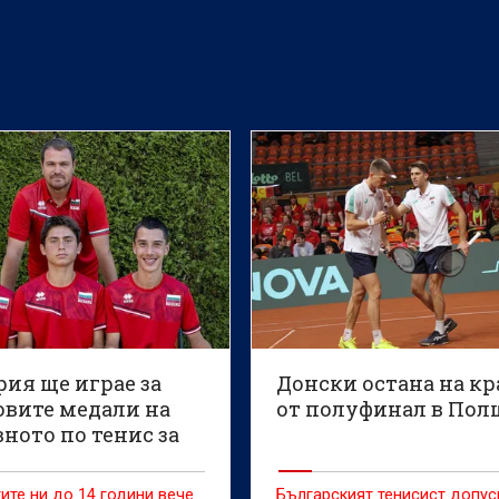
сериите „АТП 500“ в Хамбург
ия ще играе за
Донски остана на к
овите медали на
от полуфинал в Пол
ното по тенис за
и
ите ни до 14 години вече
Българският тенисист допус