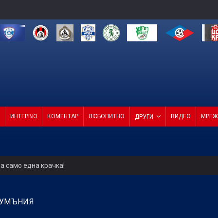
ИНТЕРВЮ
КОМЕНТАР
ЛЮБОПИТНО
ВИДЕО
МРЕЖ
ДРУГИ
а само една крачка!
ели с директор и с агенция
 РУМЪНИЯ
4 от 4 в efbet Лига (ВИДЕО)