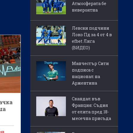
.
Атмосферата бе
невероятна
Левски подчини
Локо Пд за 4 от 4 в
efbet Лига
(ВИДЕО)
Манчестър Сити
подписа с
национал на
Аржентина
Скандал във
рачка
Франция: Съдия
ша
от елита пред 18-
месечна присъда
на