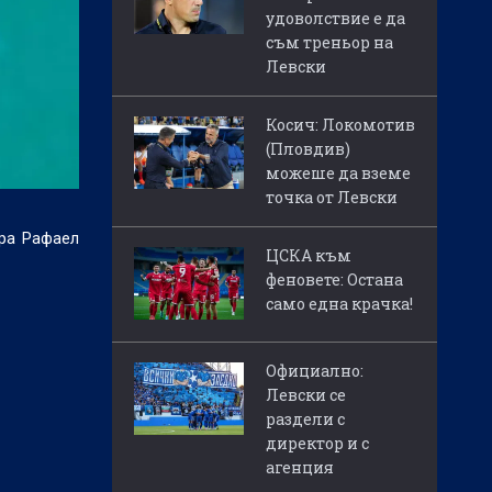
удоволствие е да
съм треньор на
Левски
Косич: Локомотив
(Пловдив)
можеше да вземе
точка от Левски
ира Рафаел
ЦСКА към
феновете: Остана
само една крачка!
Официално:
Левски се
раздели с
директор и с
агенция