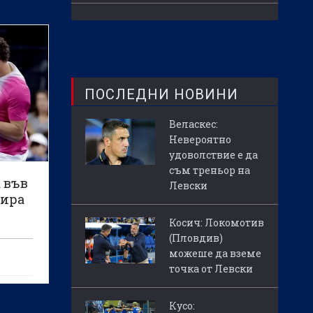
ПОСЛЕДНИ НОВИНИ
Веласкес:
Невероятно
удоволствие е да
съм треньор на
 във
Левски
нира
Косич: Локомотив
(Пловдив)
можеше да вземе
точка от Левски
Кусо: