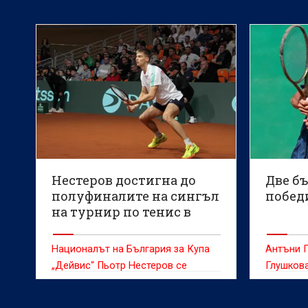
Нестеров достигна до
Две б
полуфиналите на сингъл
победи
на турнир по тенис в
Италия
Националът на България за Купа
Антъни Г
„Дейвис“ Пьотр Нестеров се
Глушкова
класира за полуфиналите на
продълж
сингъл на турнира по тенис на клей