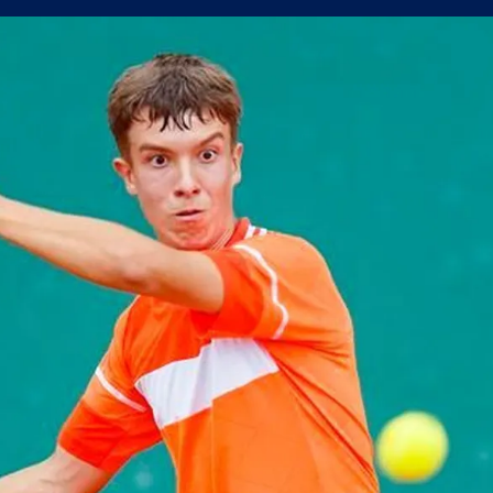
олствие е да съм треньор на Левски
в) можеше да вземе точка от Левски