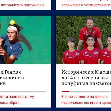
 историческо постижение
поражение в четвъртфинали
сингъл на турнир по тенис о
сериите "Чалънджър"
и Генов е
Историческо: Юнош
иналист в
до 14 г. за първи път
ив
полуфинал на Свето
по тенис
ът и партньорът му
В спор за място на финала
виха обрат
националите ще играят сре
Бразилия в петък