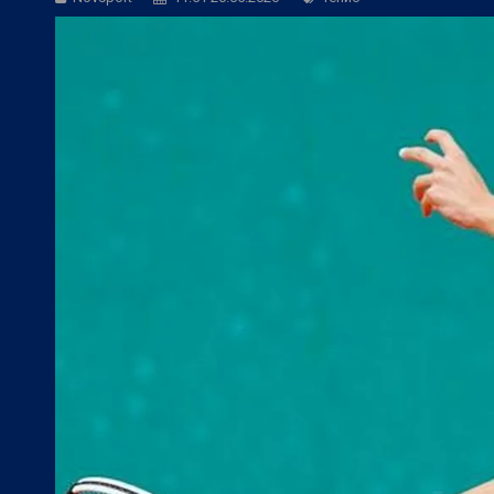
БГ Футбол:
Веласкес: Невероятно удов
БГ Футбол:
Косич: Локомотив (Пловди