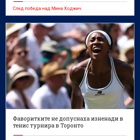
След победа над Мина Ходжич
Фаворитките не допуснаха изненади в
тенис турнира в Торонто