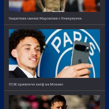
Защитник смени Марсилия с Леверкузен
ПСЖ привлече халф на Монако