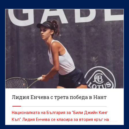
Лидия Енчева с трета победа в Нант
Националката на България за "Били Джийн Кинг
Къп" Лидия Енчева се класира за втория кръг на
основната схема сингъл на турнира на твърда