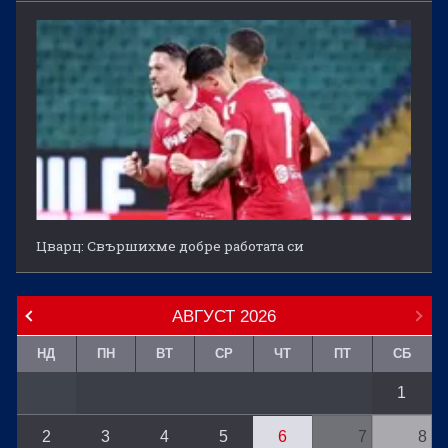
Цварц: Свършихме добре работата си
АВГУСТ
2026
НД
ПН
ВТ
СР
ЧТ
ПТ
СБ
1
2
3
4
5
6
7
8