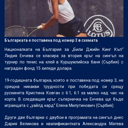
Българката е поставена под номер 3 в схемата
Националката на България за „Били Джийн Кинг Къп“
Лидия Енчева се класира за втория кръг на сингъл на
турнир по тенис на клей в Куршумлийска баня (Сърбия) с
награден фонд 15 хиляди долара.
19-годишната българка, която е поставена под номер 3, не
срещна никакви трудности при победата си срещу
рускинята Кристина Ковган с 6:1, 6:1 за малко над час на
корта. В следващия кръг съперничка на Енчева ще бъде
играещата с „уайлд кард“ Елена Милутинович (Сърбия).
Други две българки с двубои в програмата на сингъл днес
Дария Великова и квалификантката Александра Матева