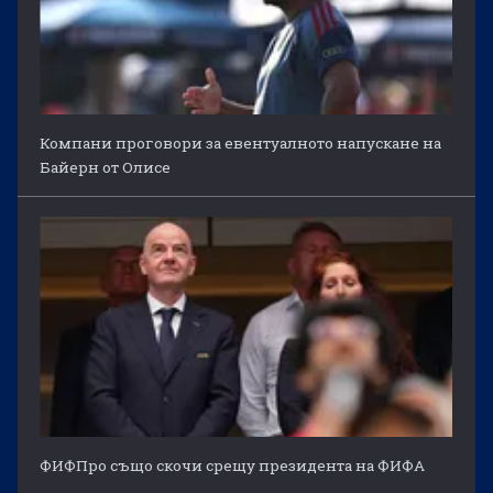
Компани проговори за евентуалното напускане на
Байерн от Олисе
ФИФПро също скочи срещу президента на ФИФА