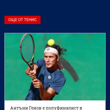
настилка в Нант (Франция) с награден фонд 40
хиляди долара.
ОЩЕ ОТ ТЕНИС
Антъни Генов е полуфиналист в