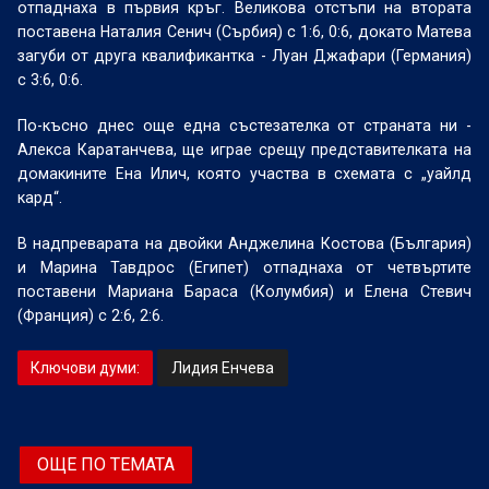
отпаднаха в първия кръг. Великова отстъпи на втората
поставена Наталия Сенич (Сърбия) с 1:6, 0:6, докато Матева
загуби от друга квалификантка - Луан Джафари (Германия)
с 3:6, 0:6.
По-късно днес още една състезателка от страната ни -
Алекса Каратанчева, ще играе срещу представителката на
домакините Ена Илич, която участва в схемата с „уайлд
кард“.
В надпреварата на двойки Анджелина Костова (България)
и Марина Тавдрос (Египет) отпаднаха от четвъртите
поставени Мариaна Бараса (Колумбия) и Елена Стевич
(Франция) с 2:6, 2:6.
Ключови думи:
Лидия Енчева
ОЩЕ ПО ТЕМАТА