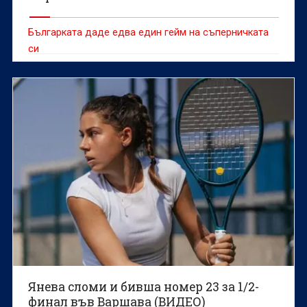
Българката даде едва един гейм на съперничката
си
Янева сломи и бивша номер 23 за 1/2-
финал във Варшава (ВИДЕО)