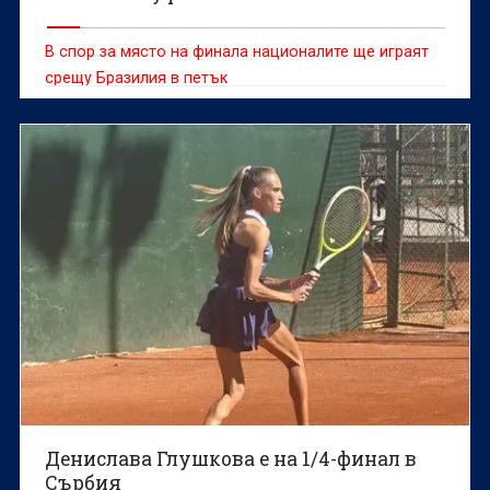
В спор за място на финала националите ще играят
срещу Бразилия в петък
Денислава Глушкова е на 1/4-финал в
Сърбия