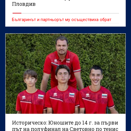
Пловдив
Българинът и партньорът му осъществиха обрат
Историческо: Юношите до 14 г. за първи
път на полуфинал на Световно по тенис