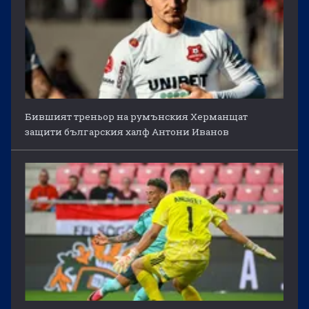
Бившият треньор на румънския Херманщат
защити българския халф Антони Иванов