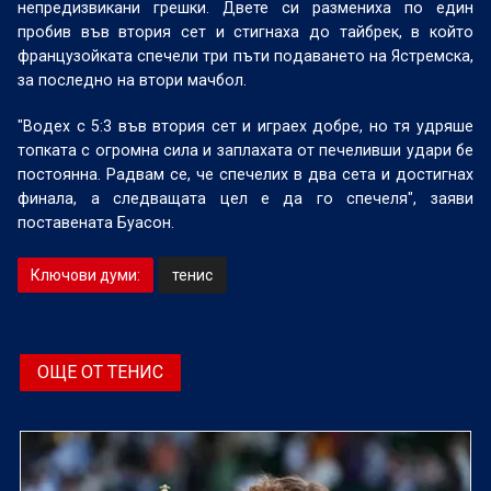
непредизвикани грешки. Двете си размениха по един
пробив във втория сет и стигнаха до тайбрек, в който
французойката спечели три пъти подаването на Ястремска,
за последно на втори мачбол.
"Водех с 5:3 във втория сет и играех добре, но тя удряше
топката с огромна сила и заплахата от печеливши удари бе
постоянна. Радвам се, че спечелих в два сета и достигнах
финала, а следващата цел е да го спечеля", заяви
поставената Буасон.
Ключови думи:
тенис
ОЩЕ ОТ ТЕНИС