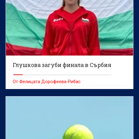
Глушкова загуби финала в Сърбия
От Фелицата Дорофеева-Рибас