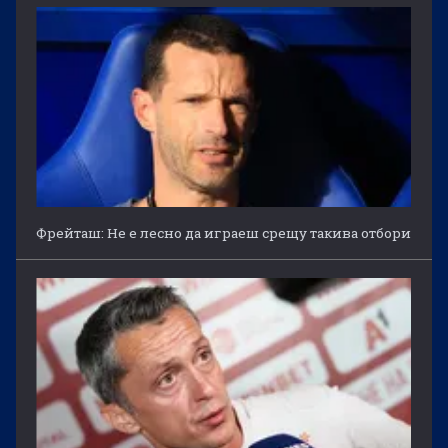
Фрейташ: Не е лесно да играеш срещу такива отбори