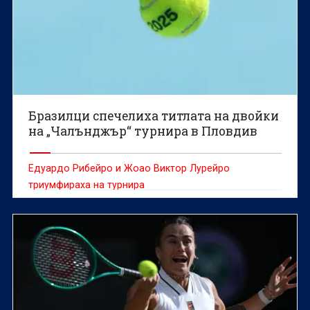
Бразилци спечелиха титлата на двойки
на „Чалънджър“ турнира в Пловдив
Едуардо Рибейро и Жоао Виктор Лурейро
триумфираха на турнира