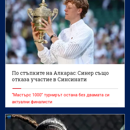
По стъпките на Алкарас: Синер също
отказа участие в Синсинати
“Мастърс 1000” турнирът остана без двамата си
актуални финалисти