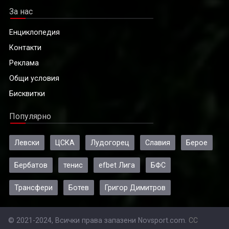
За нас
Енциклопедия
Контакти
Реклама
Общи условия
Бисквитки
Популярно
Левски
ЦСКА
Лудогорец
Славия
Берое
Бербатов
тенис
efbet Лига
БФС
Трансфери
Ботев
Григор Димитров
© 2021-2024, Всички права запазени Novsport.com.
CC