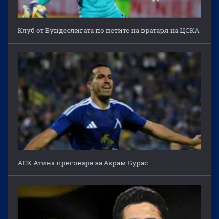
Клуб от Бундеслигата по петите на вратаря на ЦСКА
АЕК Атина преговаря за Акрам Бурас