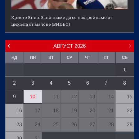
Христо Янев: Започваме да се настройваме от
цикъла от мачове (ВИДЕО)
АВГУСТ
2026
НД
ПН
ВТ
СР
ЧТ
ПТ
СБ
1
2
3
4
5
6
7
8
9
10
11
12
13
14
15
16
17
18
19
20
21
22
23
24
25
26
27
28
29
30
31