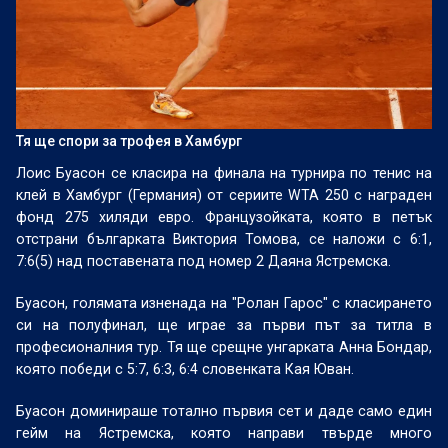
Тя ще спори за трофея в Хамбург
Лоис Буасон се класира на финала на турнира по тенис на
клей в Хамбург (Германия) от сериите WТА 250 с награден
фонд 275 хиляди евро. Французойката, която в петък
отстрани българката Виктория Томова, се наложи с 6:1,
7:6(5) над поставената под номер 2 Даяна Ястремска.
Буасон, голямата изненада на "Ролан Гарос" с класирането
си на полуфинал, ще играе за първи път за титла в
професионалния тур. Тя ще срещне унгарката Анна Бондар,
която победи с 5:7, 6:3, 6:4 словенката Кая Юван.
Буасон доминираше тотално първия сет и даде само един
гейм на Ястремска, която направи твърде много