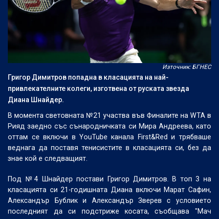
Източник: БГНЕС
Григор Димитров попадна в класацията на най-
привлекателните колеги, изготвена от руската звезда
Диана Шнайдер.
В момента световната №21 участва във Финалите на WTA в
Рияд заедно със сънародничката си Мира Андреева, като
оттам се включи в YouTube канала First&Red и трябваше
веднага да поставя тенисистите в класацията си, без да
знае кой е следващият.
Под №4 Шнайдер постави Григор Димитров. В топ 3 на
класацията си 21-годишната Диана включи Марат Сафин,
Александър Бублик и Александър Зверев с условието
последният да си подстриже косата, съобщава "Мач