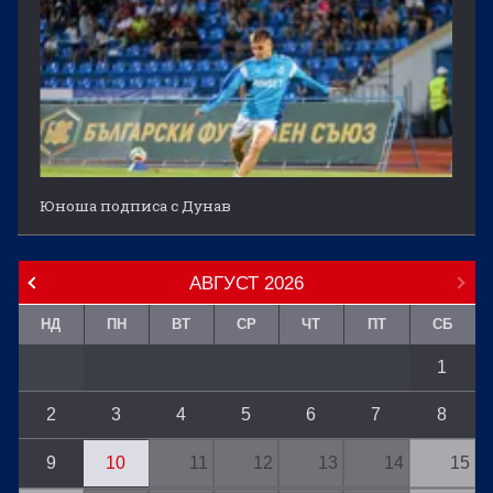
Юноша подписа с Дунав
АВГУСТ
2026
НД
ПН
ВТ
СР
ЧТ
ПТ
СБ
1
2
3
4
5
6
7
8
9
10
11
12
13
14
15