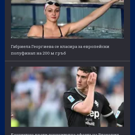
Габриела Георгиева се класира за европейски
полуфинал на 200 м гръб
Бешикташ прати внушителна оферта на Влахович