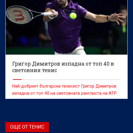
Григор Димитров изпадна от топ 40 в
световния тенис
Най-добрият български тенисист Григор Димитров
изпадна от топ 40 на световната ранглиста на АТР
за първи път от 25-и август 2019-а година, когато
беше 78-и.
ОЩЕ ОТ ТЕНИС