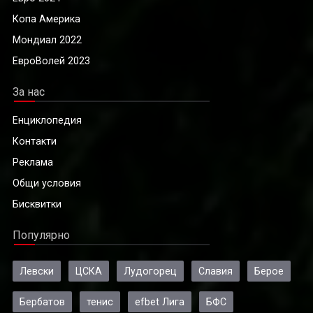
Копа Америка
Мондиал 2022
ЕвроВолей 2023
За нас
Енциклопедия
Контакти
Реклама
Общи условия
Бисквитки
Популярно
Левски
ЦСКА
Лудогорец
Славия
Берое
Бербатов
тенис
efbet Лига
БФС