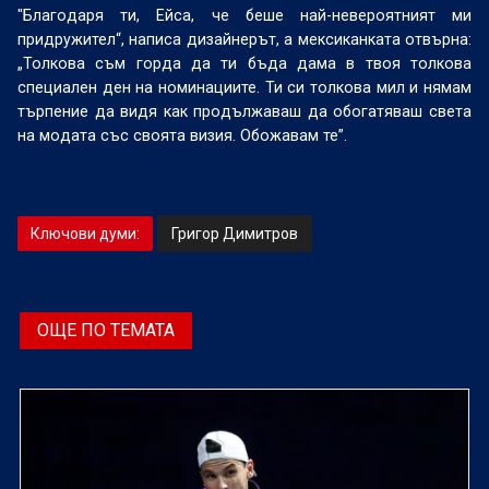
"Благодаря ти, Ейса, че беше най-невероятният ми
придружител“, написа дизайнерът, а мексиканката отвърна:
„Толкова съм горда да ти бъда дама в твоя толкова
специален ден на номинациите. Ти си толкова мил и нямам
търпение да видя как продължаваш да обогатяваш света
на модата със своята визия. Обожавам те”.
Ключови думи:
Григор Димитров
ОЩЕ ПО ТЕМАТА