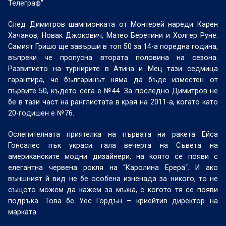
Телеграф".
След Димитров шампионката от Монтерей нареди Карен
Хачанов, Новак Джокович, Матео Беретини и Холгер Руне.
Самият Гришо ще завърши в топ 50 за 14-а поредна година,
въпреки че пропусна втората половина на сезона.
Развитието на турнирите в Атина и Мец тази седмица
гарантира, че българинът няма да бъде изместен от
първите 50, където сега е №44. За последно Димитров не
бе в тази част на ранглистата в края на 2011-а, когато като
20-годишен е №76.
Ослепителната приятелка на първата ни ракета Ейса
Гонсалес пък украси гала вечерта на Съвета на
американските модни дизайнери, на която се появи с
елегантна червена рокля на “Каролина Ерера“. И ако
външният й вид не бе особена изненада за никого, то не
същото можем да кажем за мъжа, с когото тя се появи
подръка. Това бе Уес Гордън – криейтив директор на
марката.