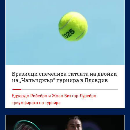
Бразилци спечелиха титлата на двойки
на „Чалънджър“ турнира в Пловдив
Едуардо Рибейро и Жоао Виктор Лурейро
триумфираха на турнира