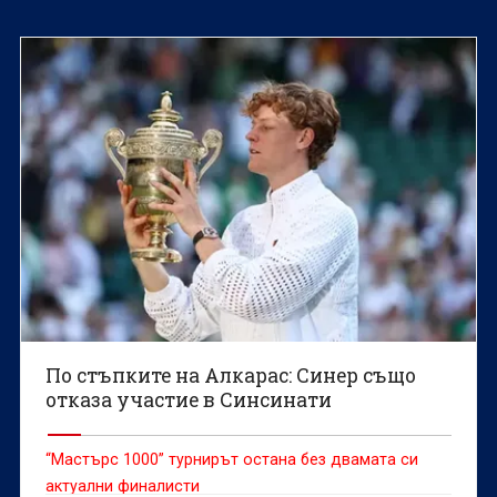
По стъпките на Алкарас: Синер също
отказа участие в Синсинати
“Мастърс 1000” турнирът остана без двамата си
актуални финалисти