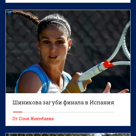
Шиникова загуби финала в Испания
От Соня Жиенбаева