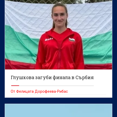
Глушкова загуби финала в Сърбия
От Фелицата Дорофеева-Рибас