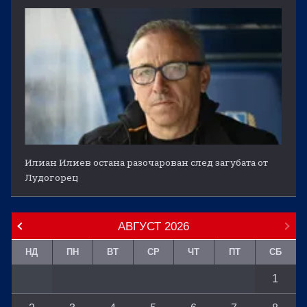
Илиан Илиев остана разочарован след загубата от
Лудогорец
АВГУСТ
2026
НД
ПН
ВТ
СР
ЧТ
ПТ
СБ
1