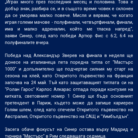
„Играх много през последния месец и половина. Това е
добър знак, разбира се, и в същото време човек е склонен
да се уморява малко повече. Мисля и вярвам, че когато
играя големи мачове - полуфинали, четвъртфинали, финали,
има и малко адреналин, който ме тласка напред“,
заяви Синер, след като победи Артюр Фис с 6:2, 6:4 на
полуфиналите вчера.
Победа над Александър Зверев на финала в неделя ще
донесе на италианеца пета поредна титла от "Мастърс
1000" и допълнително ще подчертае силния му старт на
сезона на клей, като Откритото първенство на Франция
започва на 24 май. Тъй като защитаващият титлата си на
"Ролан Гарос" Карлос Алкарас отпада поради контузия на
китката, световният номер 1 Синер ще бъде основният
претендент в Париж, където може да запише кариерен
Голям шлем, след като спечели Откритото първенство на
Австралия, Откритото първенство на САЩ и "Уимбълдън".
Засега обаче фокусът на Синер остава върху Мадрид и
турнира "Мастърс" в Рим следващата седмица.