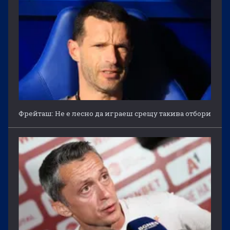
Фрейташ: Не е лесно да играеш срещу такива отбори