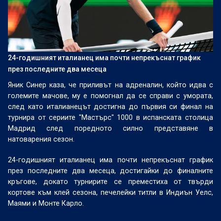
24-годишният италианец има почти непрекъснат график
през последните два месеца
Яник Синер каза, че приливът на адреналин, който идва с
големите мачове, му е помогнал да се справи с умората,
след като италианецът достигна до първия си финал на
турнира от сериите "Мастърс" 1000 в испанската столица
Мадрид след поредното силно представяне в
натоварения сезон.
24-годишният италианец има почти непрекъснат график
през последните два месеца, достигайки до финалните
кръгове, докато турнирите се преместиха от твърди
кортове към клей сезона, печелейки титли в Индиън Уелс,
Маями и Монте Карло.