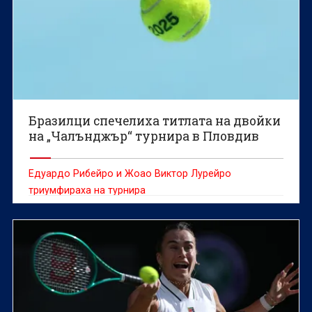
Бразилци спечелиха титлата на двойки
на „Чалънджър“ турнира в Пловдив
Едуардо Рибейро и Жоао Виктор Лурейро
триумфираха на турнира