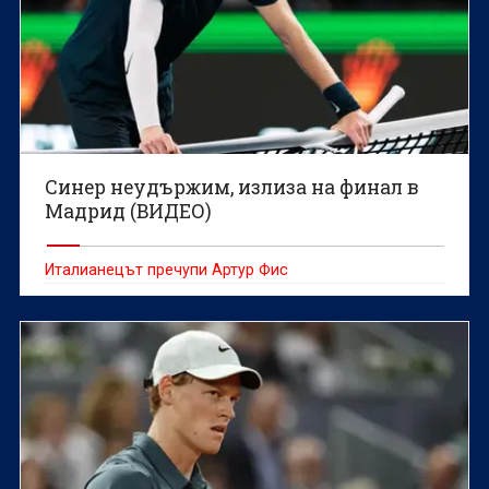
Синер неудържим, излиза на финал в
Мадрид (ВИДЕО)
Италианецът пречупи Артур Фис