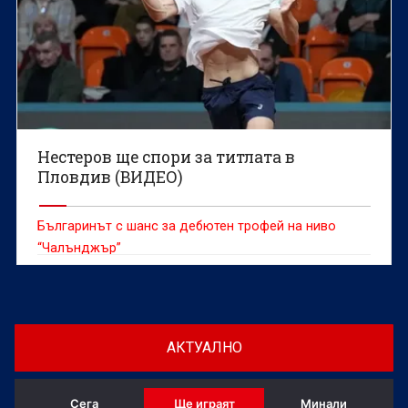
Нестеров ще спори за титлата в
Пловдив (ВИДЕО)
Българинът с шанс за дебютен трофей на ниво
“Чалънджър”
АКТУАЛНО
Сега
Ще играят
Минали