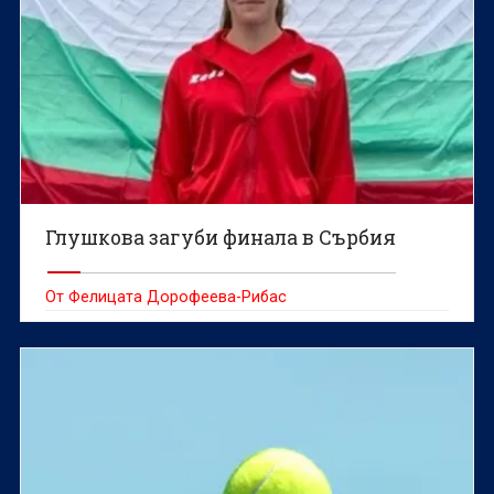
Глушкова загуби финала в Сърбия
От Фелицата Дорофеева-Рибас