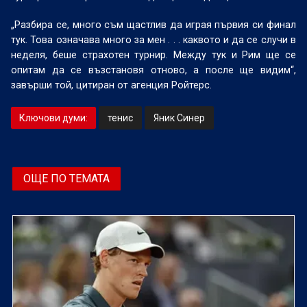
„Разбира се, много съм щастлив да играя първия си финал
тук. Това означава много за мен . . . каквото и да се случи в
неделя, беше страхотен турнир. Между тук и Рим ще се
опитам да се възстановя отново, а после ще видим“,
завърши той, цитиран от агенция Ройтерс.
Ключови думи:
тенис
Яник Синер
ОЩЕ ПО ТЕМАТА