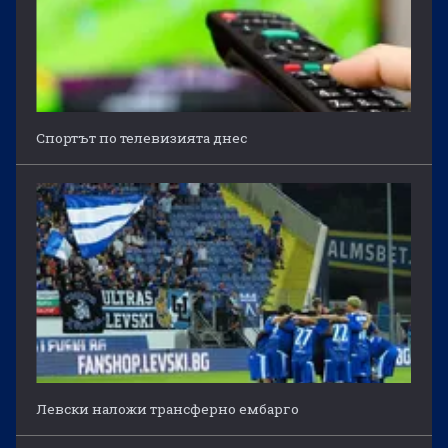
Спортът по телевизията днес
Левски наложи трансферно ембарго