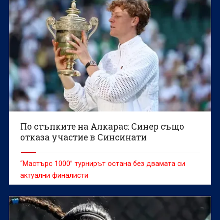
По стъпките на Алкарас: Синер също
отказа участие в Синсинати
“Мастърс 1000” турнирът остана без двамата си
актуални финалисти