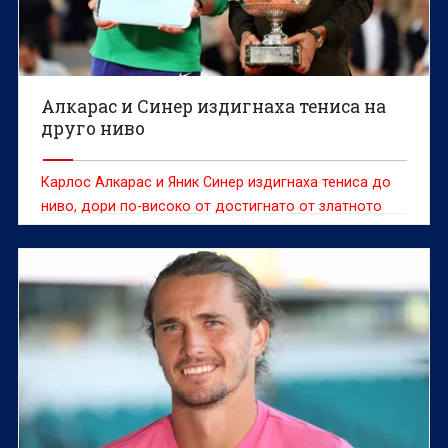
Алкарас и Синер издигнаха тениса на
друго ниво
Карлос Алкарас и Яник Синер издигнаха тениса до
ниво, дори по-високо от достигнато от златното
поколение, по време на зашеметяващия си финал на
Откритото първенство на Франция в неделя,
според множество бивши шампиони от "Ролан
Гарос", пише агенция Reuters.