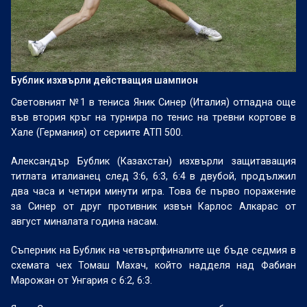
Бублик изхвърли действащия шампион
Световният №1 в тениса Яник Синер (Италия) отпадна още
във втория кръг на турнира по тенис на тревни кортове в
Хале (Германия) от сериите АТП 500.
Александър Бублик (Казахстан) изхвърли защитаващия
титлата италианец след 3:6, 6:3, 6:4 в двубой, продължил
два часа и четири минути игра. Това бе първо поражение
за Синер от друг противник извън Карлос Алкарас от
август миналата година насам.
Съперник на Бублик на четвъртфиналите ще бъде седмия в
схемата чех Томаш Махач, който надделя над Фабиан
Марожан от Унгария с 6:2, 6:3.