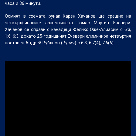
часа и 36 минути.
Осмият в схемата рунак Карен Хачанов ще срещне на
четвъртфиналите аржентинеца Томас Мартин Ечевери.
Хачанов се справи с канадеца Феликс Оже-Алиасим с 6:3,
1:6, 6:3, докато 25-годишният Ечевери елиминира четвъртия
поставен Андрей Рубльов (Русия) с 6:3, 6:7(4), 7:6(6).