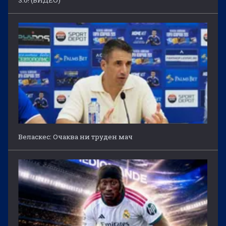
Веласкес: Очаква ни труден мач