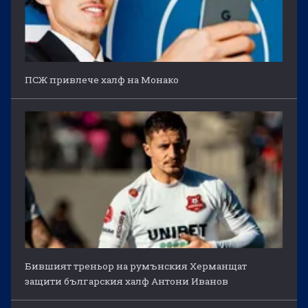
ПСЖ привлече халф на Монако
Бившият треньор на румънския Херманщат
защити българския халф Антони Иванов