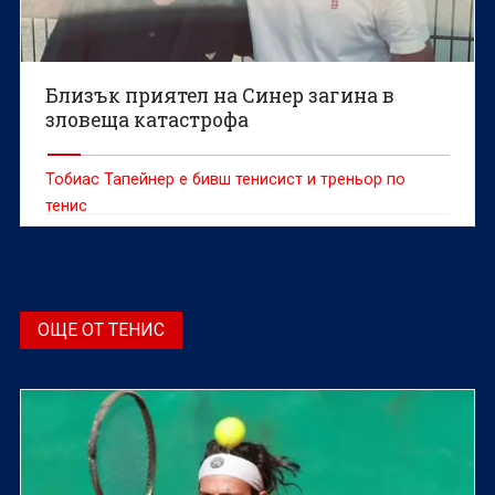
Близък приятел на Синер загина в
зловеща катастрофа
Тобиас Тапейнер е бивш тенисист и треньор по
тенис
ОЩЕ ОТ ТЕНИС