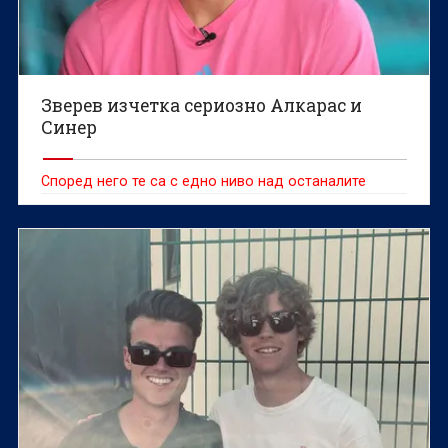
Зверев изчетка сериозно Алкарас и
Синер
Според него те са с едно ниво над останалите