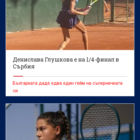
Денислава Глушкова е на 1/4-финал в
Сърбия
Българката даде едва един гейм на съперничката
си