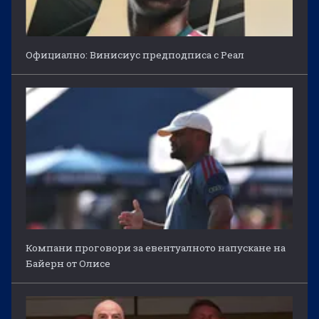
Официално: Винисиус предподписа с Реал
Компани проговори за евентуалното напускане на
Байерн от Олисе