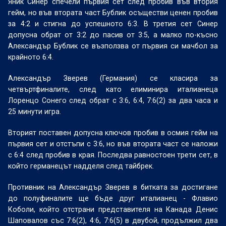
Яник Синер спечели първия сет след пробив във втория
гейм, но във втората част Бублик осъществи ценен пробив
за 4:2 и стигна до успешното 6:3. В третия сет Синер
допусна обрат от 3:2 до пасив от 3:5, а малко по-късно
Александър Бублик се възползва от първия си мачбол за
крайното 6:4.
Александър Зверев (Германия) се класира за
четвъртфиналите, след като елиминира италианеца
Лоренцо Сонего след обрат с 3:6, 6:4, 7:6(2) за два часа и
25 минути игра.
Вторият поставен допусна ключов пробив в осмия гейм на
първия сет и отстъпи с 3:6, но във втората част се наложи
с 6:4 след пробив в края. Последва равностоен трети сет, в
който германецът надделя след тайбрек.
Противник на Александър Зверев в битката за достигане
до полуфиналите ще бъде друг италианец - Флавио
Коболи, който отстрани представителя на Канада Денис
Шаповалов със 7:6(2), 4:6, 7:6(5) в двубой, продължил два