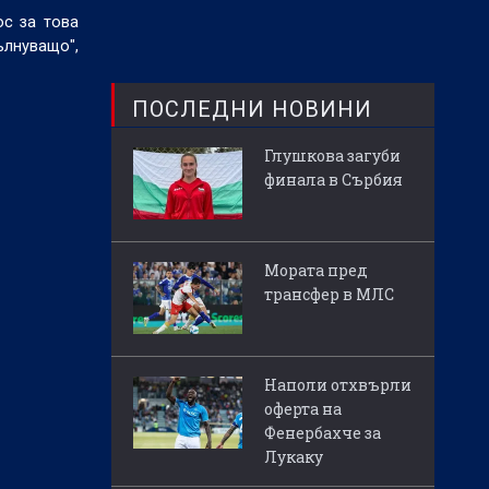
ос за това
ълнуващо",
ПОСЛЕДНИ НОВИНИ
Глушкова загуби
финала в Сърбия
Мората пред
трансфер в МЛС
Наполи отхвърли
оферта на
Фенербахче за
Лукаку