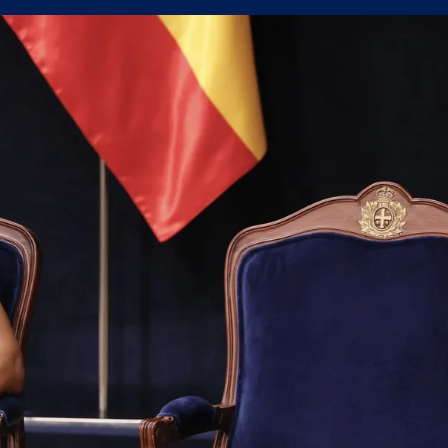
рометърът в мача с Кайрат
 нестандартните решения работят