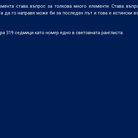
омента става въпрос за толкова много елементи. Става въпр
 да го направя може би за последен път и това е истински в
а 319 седмици като номер едно в световната ранглиста.