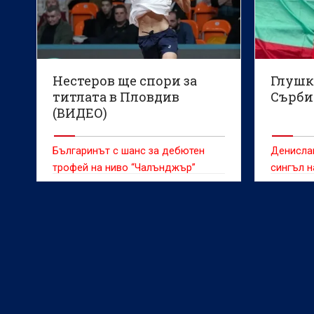
Нестеров ще спори за
Глушк
титлата в Пловдив
Сърби
(ВИДЕО)
Българинът с шанс за дебютен
Денислав
трофей на ниво “Чалънджър”
сингъл н
Сърбия