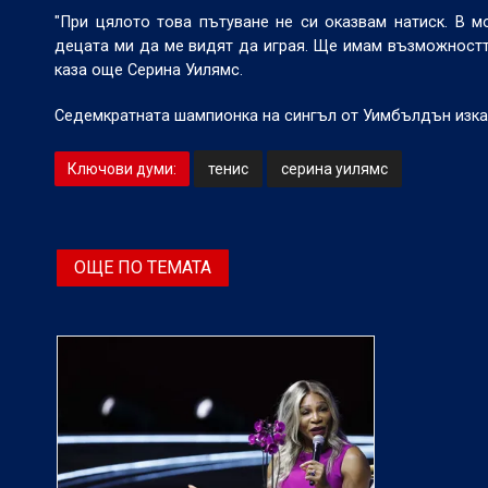
"При цялото това пътуване не си оказвам натиск. В м
децата ми да ме видят да играя. Ще имам възможността
каза още Серина Уилямс.
Седемкратната шампионка на сингъл от Уимбълдън изкар
Ключови думи:
тенис
серина уилямс
ОЩЕ ПО ТЕМАТА