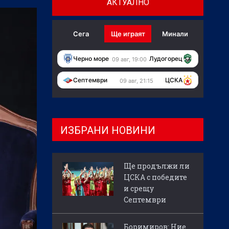
АКТУАЛНО
Сега
Ще играят
Минали
Черно море
Лудогорец
09 авг, 19:00
Септември
ЦСКА
09 авг, 21:15
ИЗБРАНИ НОВИНИ
Ще продължи ли
ЦСКА с победите
и срещу
Септември
Боримиров: Ние