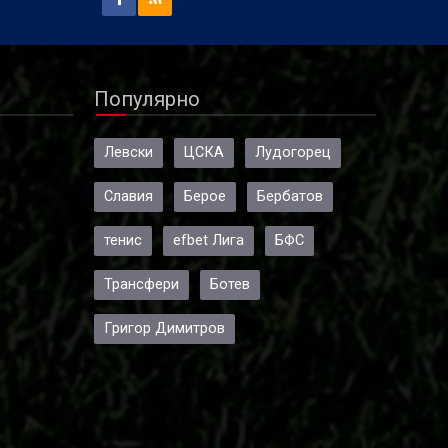
Популярно
Левски
ЦСКА
Лудогорец
Славия
Берое
Бербатов
тенис
efbet Лига
БФС
Трансфери
Ботев
Григор Димитров