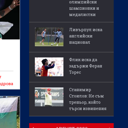
олимпийски
шампионки и
медалистки
Ливърпул иска
английски
национал
о
Флик иска да
задържи Феран
Торес
т
андрова
Станимир
Стоилов: Не съм
треньор, който
търси извинения