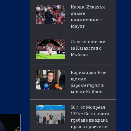
Карик: Искахме
да сме
внимателни с
Маунт
Левски потегли
за Казахстан с
Майкон
Боримиров: Ние
ще сме
барометърът в
мача с Кайрат
50 г. от Монреал
1976 – Световното
гребане на крака
пред първите ни