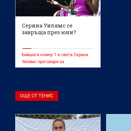
Серина Уилямс се
завръща през юни?
Бившата номер 1 в света Серина
Уилямс преговаря за
потенциалното си завръщане в
професионалния тенис на турнира
в Куинс Клъб (Великобритания),
съобщава BBC
ОЩЕ ОТ ТЕНИС