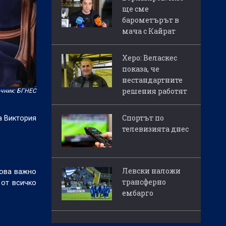
ще сме
барометърът в
мача с Кайрат
Херо: Веласкес
показа, че
нестандартните
решения работят
чник: БГНЕС
Спортът по
а Виктория
телевизията днес
Левски наложи
кова важно
трансферно
 от всичко
ембарго