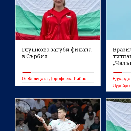
Глушкова загуби финала
Брази
в Сърбия
титлат
„Чалъ
Пловд
От Фелицата Дорофеева-Рибас
Едуардо
Лурейро 