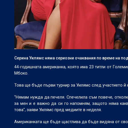
Серина Уилямс няма сериозни очаквания по време на подг
44-годишната американка, която има 23 титли от Голем
Мбоко.
Това ще бъде първи турнир за Уилямс след участието й 
"Нямам нужда да печеля. Спечелила съм повече, отколк
за мен и е важно да си го напомням, защото няма как
това", заяви Уилямс пред медиите в неделя.
Американката ще бъде щастлива да бъде видяна от свои