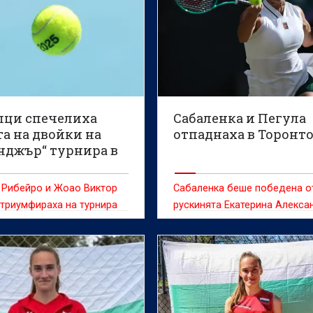
лци спечелиха
Сабаленка и Пегула
а на двойки на
отпаднаха в Торонт
нджър“ турнира в
ив
 Рибейро и Жоао Виктор
Сабаленка беше победена о
триумфираха на турнира
рускинята Екатерина Алекс