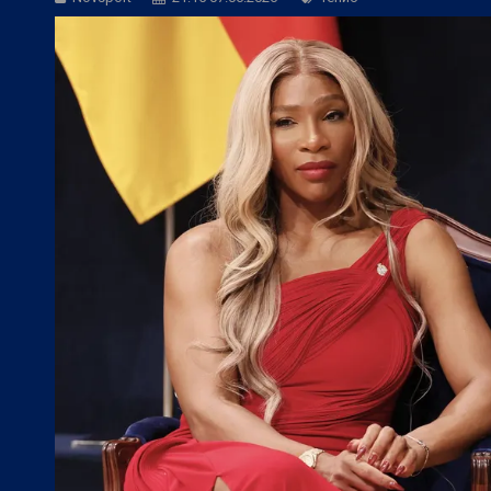
БГ Футбол:
Боримиров: Ние ще сме ба
БГ Футбол:
Херо: Веласкес показа, че