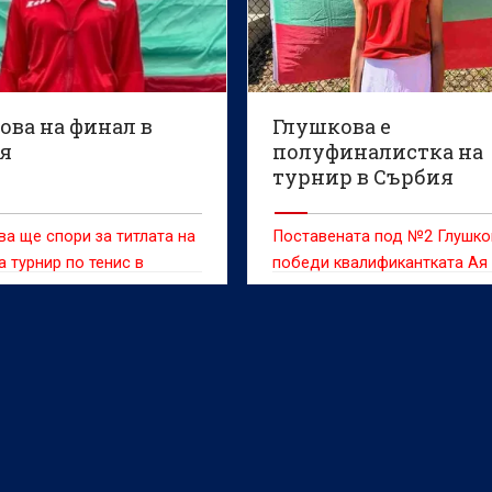
ова на финал в
Глушкова е
я
полуфиналистка на
турнир в Сърбия
а ще спори за титлата на
Поставената под №2 Глушко
а турнир по тенис в
победи квалификантката Ая
Ауни (Мароко) с 6:3, 7:6(2)