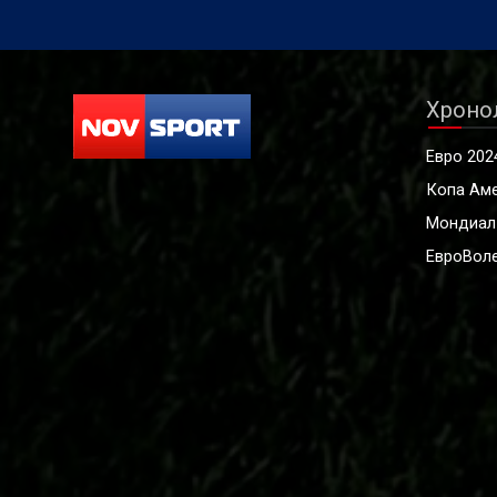
Хроно
Евро 202
Копа Ам
Мондиал
ЕвроВоле