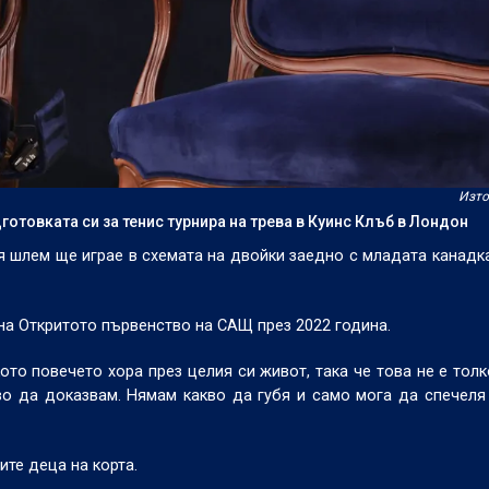
Изто
отовката си за тенис турнира на трева в Куинс Клъб в Лондон
ия шлем ще играе в схемата на двойки заедно с младата канадк
на Откритото първенство на САЩ през 2022 година.
ото повечето хора през целия си живот, така че това не е тол
во да доказвам. Нямам какво да губя и само мога да спечеля
те деца на корта.