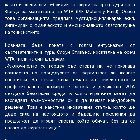
както и специални субсидии за фертилни процедури чрез
Фонда за майчинство на WTA (PIF Maternity Fund). Освен
това организацията предлага мултидисциплинарен екип,
ангажиран с физическото и емоционалното благополучие
на тенисистките.
Новината беше приета с голям ентусиазъм от
състезателките в тура. Слоун Стивънс, носителка на осем
WTA титли на сингъл, заяви:
„Изключително се гордея със спорта ни, че признава
важността на процедурите за фертилност за жените
спортисти. За всяка жена темата за семейството и
професионалната кариера е сложна и деликатна. WTA
създаде безопасна среда, в която играчките могат да
изследват възможностите си и да вземат най-добрите
решения. Това е наистина иновативна стъпка, която ще
даде сила на настоящото и бъдещите поколения да
продължат да играят спорта, който обичат, без да се
налага да жертват нищо.“