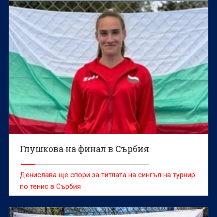
Глушкова на финал в Сърбия
Денислава ще спори за титлата на сингъл на турнир
по тенис в Сърбия