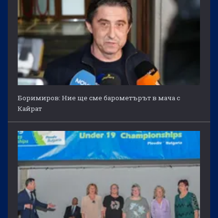
Боримиров: Ние ще сме барометърът в мача с
Кайрат