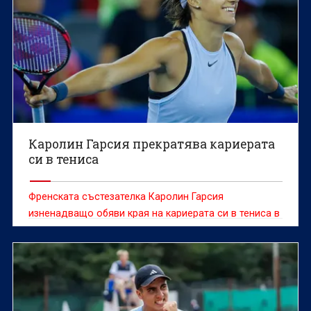
Каролин Гарсия прекратява кариерата
си в тениса
Френската състезателка Каролин Гарсия
изненадващо обяви края на кариерата си в тениса в
петък в социалните мрежи, написа вестник "Уест
Франс".