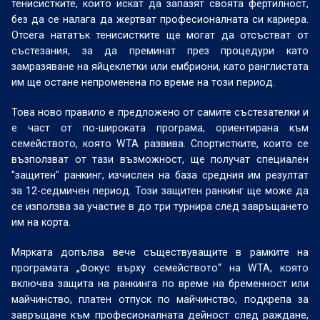
тенисистките, които искат да запазят своята фертилност,
без да се налага да жертват професионалната си кариера.
Отсега нататък тенисистките ще могат да отсъстват от
състезания, за да преминат през процедури като
замразяване на яйцеклетки или ембриони, като ранглистата
им ще остане непроменена по време на този период.
Това ново правило е предложено от самите състезателки и
е част от по-широката програма, ориентирана към
семейството, която WTA развива. Спортистките, които се
възползват от тази възможност, ще получат специален
"защитен" ранкинг, изчислен на база средния им резултат
за 12-седмичен период. Този защитен ранкинг ще може да
се използва за участие в до три турнира след завръщането
им на корта.
Мярката допълва вече съществуващите в рамките на
програмата „Фокус върху семейството“ на WTA, която
включва защита на ранкинга по време на бременност или
майчинство, платен отпуск по майчинство, подкрепа за
завръщане към професионалната дейност след раждане,