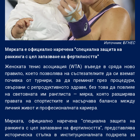
Източник: БГНЕС
Мярката e официално наречена "специална защита на
ранкинга с цел запазване на фертилността"
Женската тенис асоциация (WTA) въведе в сряда ново
правило, което позволява на състезателките да си вземат
почивка от турнири, за да преминат през процедури,
свързани с репродуктивното здраве, без това да повлияе
на световната им ранглиста — мярка, която разширява
правата на спортистките и насърчава баланса между
личния живот и професионалната кариера.
Мярката, официално наречена "специална защита на
ранкинга с цел запазване на фертилността", представлява
историческа стъпка в институционалната подкрепа за