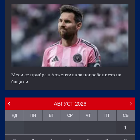
Меси се прибра в Аржентина за погребението на
баща си
АВГУСТ
2026
НД
ПН
ВТ
СР
ЧТ
ПТ
СБ
1