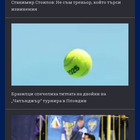
Станимир Стоилов: Не съм треньор, който търси
извинения
Бразилци спечелиха титлата на двойки на
„Чалънджър“ турнира в Пловдив