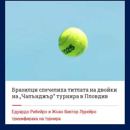
Бразилци спечелиха титлата на двойки
на „Чалънджър“ турнира в Пловдив
Едуардо Рибейро и Жоао Виктор Лурейро
триумфираха на турнира