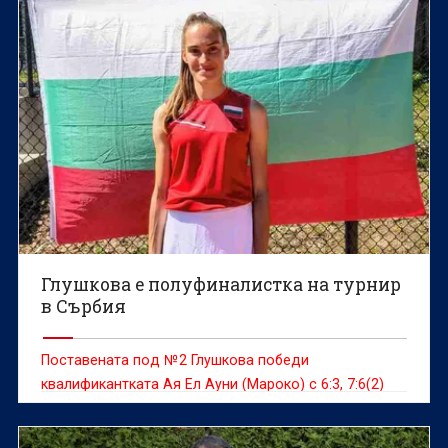
Глушкова е полуфиналистка на турнир
в Сърбия
Поставената под №2 Глушкова победи
квалификантката Ая Ел Ауни (Мароко) с 6:3, 7:6(2)