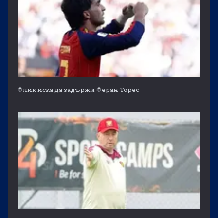
Флик иска да задържи Феран Торес