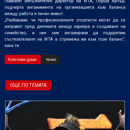
Главният изпълнителен директор на WTA, Порша Арчър,
подчерта ангажимента на организацията към баланса
между работа и личен живот:
„Разбираме, че професионалните спортисти могат да се
изправят пред дилемата между кариера и създаване на
семейство, и ние сме ангажирани да подкрепим
състезателките на WTA в стремежа им към този баланс“,
каза тя.
Ключови думи:
тенис
ОЩЕ ПО ТЕМАТА