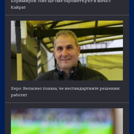
Боримиров: Ние ще сме барометърът в мача с
Кайрат
Херо: Веласкес показа, че нестандартните решения
работят