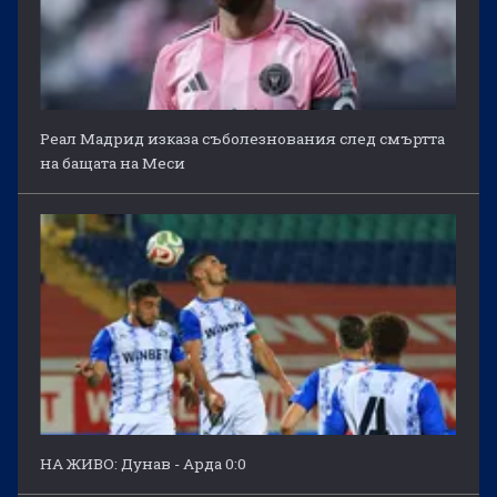
Реал Мадрид изказа съболезнования след смъртта
на бащата на Меси
НА ЖИВО: Дунав - Арда 0:0