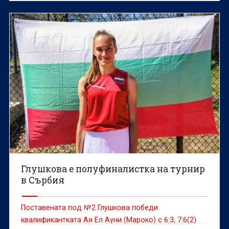
Глушкова е полуфиналистка на турнир
в Сърбия
Поставената под №2 Глушкова победи
квалификантката Ая Ел Ауни (Мароко) с 6:3, 7:6(2)