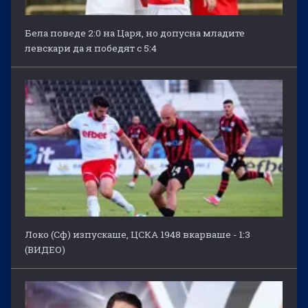
Бела поведе 2:0 на Царя, но допусна младите
левскари да я победят с 5:4
Локо (Сф) изпускаше, ЦСКА 1948 вкарваше - 1:3
(ВИДЕО)