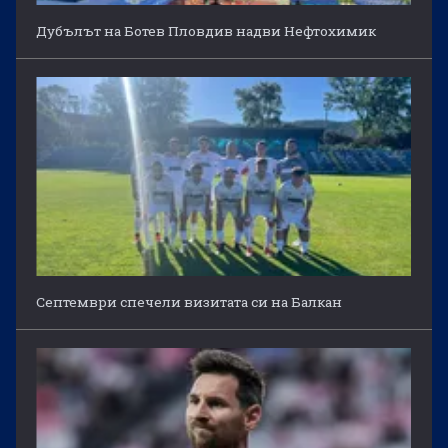
Дубълът на Ботев Пловдив надви Нефтохимик
Септември спечели визитата си на Балкан