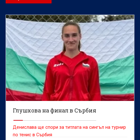
Глушкова на финал в Сърбия
Денислава ще спори за титлата на сингъл на турнир
по тенис в Сърбия