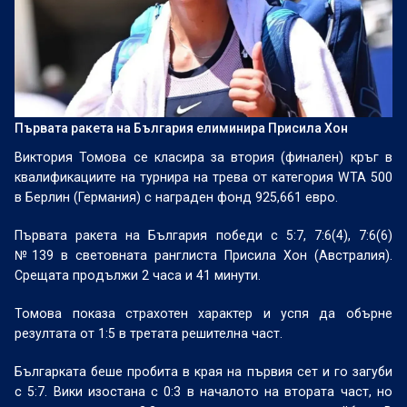
Първата ракета на България елиминира Присила Хон
Виктория Томова се класира за втория (финален) кръг в
квалификациите на турнира на трева от категория WTA 500
в Берлин (Германия) с награден фонд 925,661 евро.
Първата ракета на България победи с 5:7, 7:6(4), 7:6(6)
№139 в световната ранглиста Присила Хон (Австралия).
Срещата продължи 2 часа и 41 минути.
Томова показа страхотен характер и успя да обърне
резултата от 1:5 в третата решителна част.
Българката беше пробита в края на първия сет и го загуби
с 5:7. Вики изостана с 0:3 в началото на втората част, но