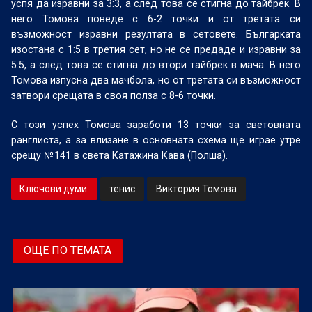
успя да изравни за 3:3, а след това се стигна до тайбрек. В
него Томова поведе с 6-2 точки и от третата си
възможност изравни резултата в сетовете. Българката
изостана с 1:5 в третия сет, но не се предаде и изравни за
5:5, а след това се стигна до втори тайбрек в мача. В него
Томова изпусна два мачбола, но от третата си възможност
затвори срещата в своя полза с 8-6 точки.
С този успех Томова заработи 13 точки за световната
ранглиста, а за влизане в основната схема ще играе утре
срещу №141 в света Катажина Кава (Полша).
Ключови думи:
тенис
Виктория Томова
ОЩЕ ПО ТЕМАТА