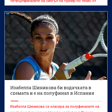
четвъртфиналите на сингъл на турнир по тенис от
сериите "Чалънджър"
Изабелла Шиникова би водачката в
схемата и е на полуфинал в Испания
Изабелла Шиникова се класира за полуфиналите на