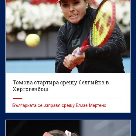
Томова стартира срещу белгийка в
Хертогенбош
Българката се изправя срещу Елизе Мертенс