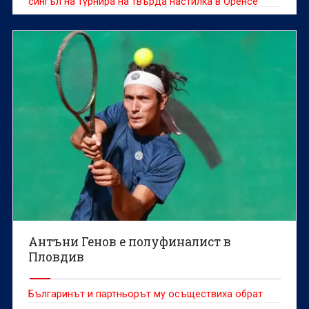
сингъл на турнира на твърда настилка в Оренсе
(Испания) с награден фонд от 60 хиляди долара.
Антъни Генов е полуфиналист в
Пловдив
Българинът и партньорът му осъществиха обрат