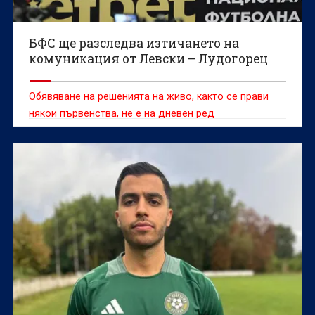
БФС ще разследва изтичането на
комуникация от Левски – Лудогорец
Обявяване на решенията на живо, както се прави
някои първенства, не е на дневен ред