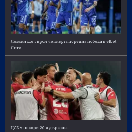
Левски ще търси четвърта поредна победа в efbet
Лига
ЦСКА покори 20-а държава