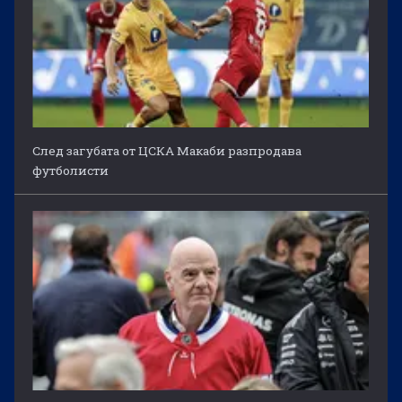
След загубата от ЦСКА Макаби разпродава
футболисти