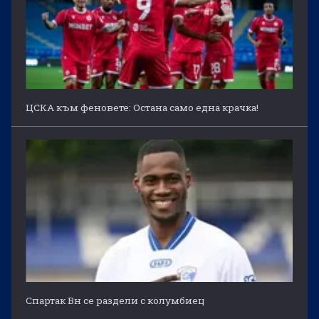
ЦСКА към феновете: Остана само една крачка!
Спартак Вн се раздели с колумбиец