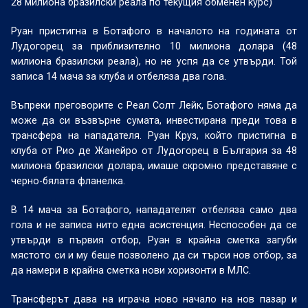
28 милиона бразилски реала по текущия обменен курс)
Руан пристигна в Ботафого в началото на годината от
Лудогорец за приблизително 10 милиона долара (48
милиона бразилски реала), но не успя да се утвърди. Той
записа 14 мача за клуба и отбеляза два гола.
Въпреки преговорите с Реал Солт Лейк, Ботафого няма да
може да си възвърне сумата, инвестирана преди това в
трансфера на нападателя. Руан Круз, който пристигна в
клуба от Рио де Жанейро от Лудогорец в България за 48
милиона бразилски долара, имаше скромно представяне с
черно-бялата фланелка.
В 14 мача за Ботафого, нападателят отбеляза само два
гола и не записа нито една асистенция. Неспособен да се
утвърди в първия отбор, Руан в крайна сметка загуби
мястото си и му беше позволено да си търси нов отбор, за
да намери в крайна сметка нови хоризонти в МЛС.
Трансферът дава на играча ново начало на нов пазар и