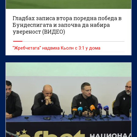
Гладбах записа втора поредна победа в
Бундеслигата и започва да набира
увереност (ВИДЕО)
"Жребчетата" надвиха Кьолн с 3:1 у дома