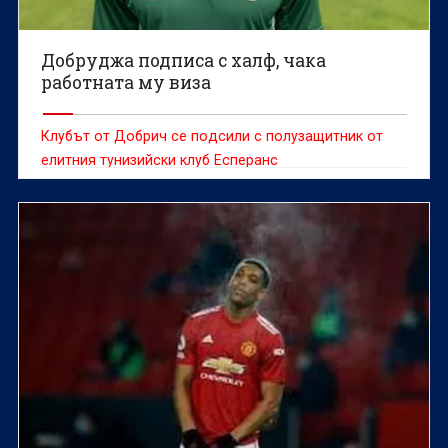
Добруджа подписа с халф, чака
работната му виза
Клубът от Добрич се подсили с полузащитник от
елитния тунизийски клуб Есперанс