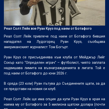
Реал Солт Лейк взе Руан Круз под наем от Ботафого
Реал Солт Лейк привлече под наем от Ботафого бившия
нападател на Лудогорец Руан Круз, съобщава
американският журналист Том Богърт.
Руан Круз се присъединява към клуба от Мейджър Лийг
Сокър като “Определен играч” – футболист, чиято заплата
надвишава лимита на възнагражденията в лигата. Той е
под наем от Ботафого до юни 2026 г.
В сряда (23 юли) Руан пътува до Съединените щати, за да
се представи на новия си клуб.
Реал Солт Лейк ще има опция да купи Руан Круз в края на
наема му от Ботафого за 5 милиона щатски долара (почти