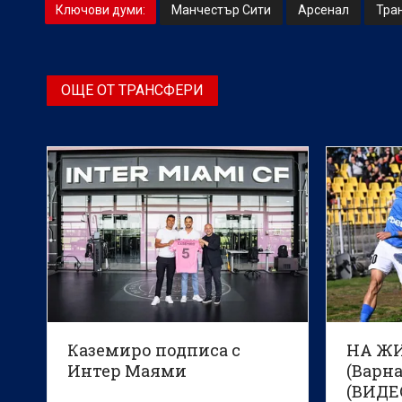
Ключови думи:
Манчестър Сити
Арсенал
Тра
ОЩЕ ОТ ТРАНСФЕРИ
Каземиро подписа с
НА ЖИ
Интер Маями
(Варна
(ВИДЕ