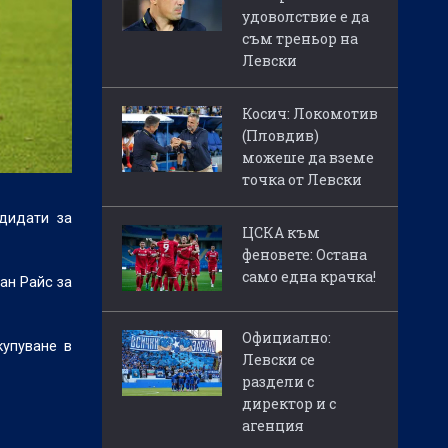
удоволствие е да
съм треньор на
Левски
Косич: Локомотив
(Пловдив)
можеше да вземе
точка от Левски
дидати за
ЦСКА към
феновете: Остана
само една крачка!
ан Райс за
Официално:
купуване в
Левски се
раздели с
директор и с
агенция