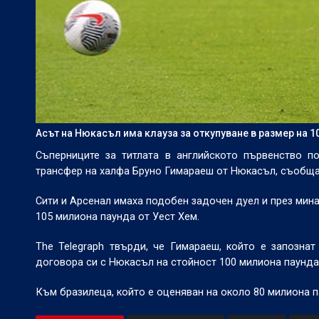
Асът на Нюкасъл има клауза за откупуване в размер на 1
Съперниците за титлата в английското първенство 
трансфер на халфа Бруно Гимараеш от Нюкасъл, съобщав
Сити и Арсенал имаха подобен задочен дуел и през мина
105 милиона паунда от Уест Хем.
The Telegraph твърди, че Гимараеш, който е запознат
договора си с Нюкасъл на стойност 100 милиона паунда
Към бразилеца, който е оценяван на около 80 милиона п