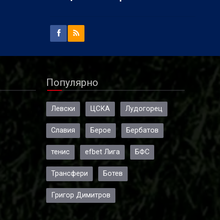
Популярно
Левски
ЦСКА
Лудогорец
Славия
Берое
Бербатов
тенис
efbet Лига
БФС
Трансфери
Ботев
Григор Димитров