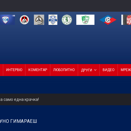
ИНТЕРВЮ
КОМЕНТАР
ЛЮБОПИТНО
ВИДЕО
МРЕЖ
ДРУГИ
а само една крачка!
ели с директор и с агенция
РУНО ГИМАРАЕШ
4 от 4 в efbet Лига (ВИДЕО)