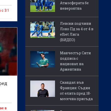
Атмосферата бе
невероятна
 с 3:1
Левски подчини
Локо Пд за 4 от 4 в
efbet Лига
(ВИДЕО)
Манчестър Сити
подписа с
национал на
Аржентина
Скандал във
ред
Франция: Съдия
от елита пред 18-
месечна присъда
ае в