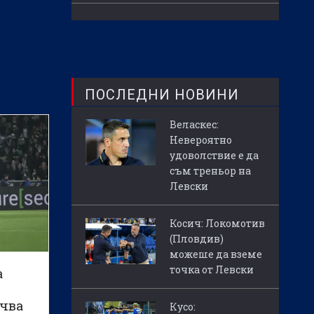
ПОСЛЕДНИ НОВИНИ
Веласкес:
Невероятно
удоволствие е да
съм треньор на
Левски
Косич: Локомотив
(Пловдив)
можеше да вземе
точка от Левски
а
очва
Кусо: