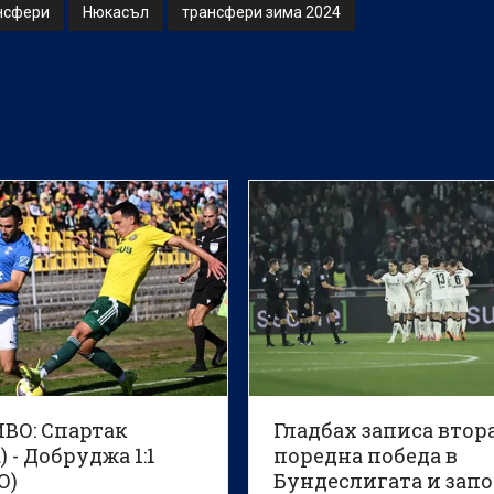
нсфери
Нюкасъл
трансфери зима 2024
ВО: Спартак
Гладбах записа втор
) - Добруджа 1:1
поредна победа в
О)
Бундеслигата и зап