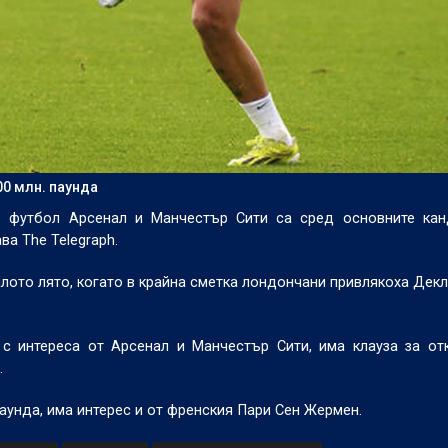
00 млн. паунда
по футбол Арсенал и Манчестър Сити са сред основните кан
а The Telegraph.
лото лято, когато в крайна сметка лондончани привлякоха Декл
 с интереса от Арсенал и Манчестър Сити, има клауза за от
.
аунда, има интерес и от френския Пари Сен Жермен.