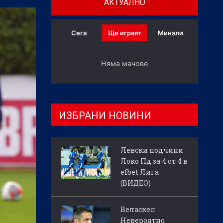
АКТУАЛНО
Сега
Ще играят
Минали
Няма мачове
ИЗБРАНИ НОВИНИ
Левски подчини
Локо Пд за 4 от 4 в
efbet Лига
(ВИДЕО)
Веласкес:
Невероятно