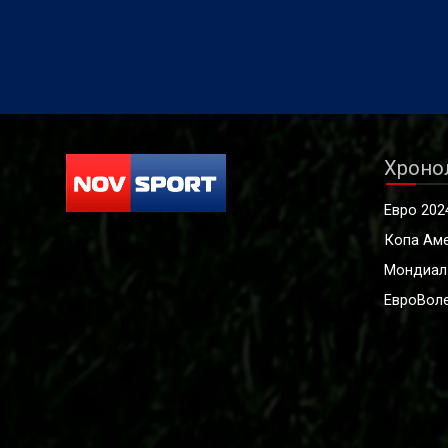
Хроно
Евро 202
Копа Ам
Мондиал
ЕвроВоле