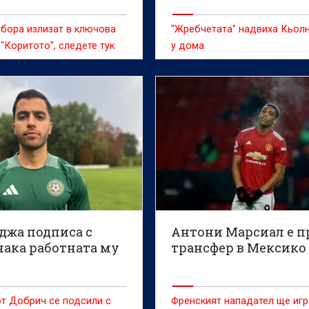
да набира увереност
(ВИДЕО)
бора излизат в ключова
"Жребчетата" надвиха Кьолн
 "Коритото", следете тук
у дома
джа подписа с
Антони Марсиал е п
чака работната му
трансфер в Мексико
т Добрич се подсили с
Френският нападател ще игр