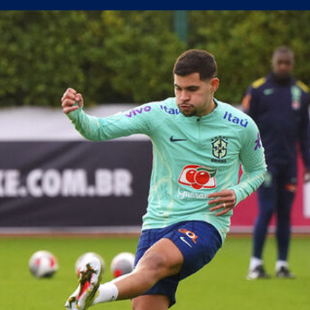
олствие е да съм треньор на Левски
в) можеше да вземе точка от Левски