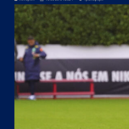
БГ Футбол:
Веласкес: Невероятно удов
БГ Футбол:
Косич: Локомотив (Пловди