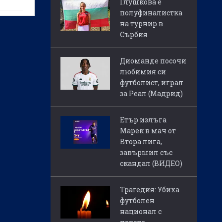
Глушкова е
полуфиналистка
на турнир в
Сърбия
Диоманде посочи
любимия си
футболист, играл
за Реал (Мадрид)
Етър излъга
Марек в мач от
Втора лига,
завършил със
скандал (ВИДЕО)
Трагедия: Убиха
футболен
национал с