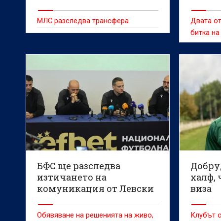
МЛС разследва трансфера
Двата от
битка на
БФС ще разследва
Добру
изтичането на
халф, 
комуникация от Левски
виза
– Лудогорец
Обявяване на решенията на живо,
Клубът о