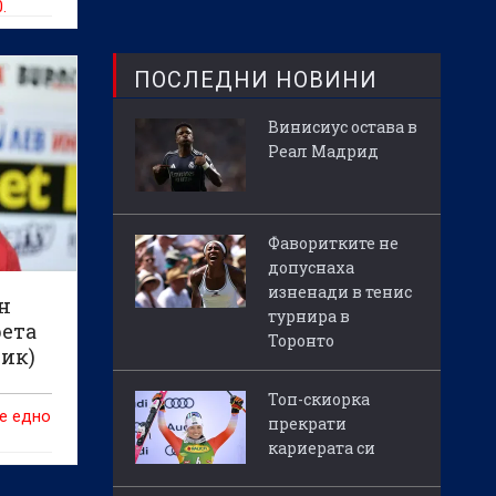
.
ПОСЛЕДНИ НОВИНИ
Винисиус остава в
Реал Мадрид
Фаворитките не
допуснаха
изненади в тенис
н
турнира в
рета
Торонто
ник)
Топ-скиорка
е едно
прекрати
кариерата си