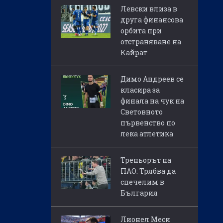
Левски влиза в
друга финансова
орбита при
отстраняване на
Кайрат
Димо Андреев се
класира за
финала на чук на
Световното
първенство по
лека атлетика
Треньорът на
ПАО: Трябва да
спечелим в
България
Лионел Меси