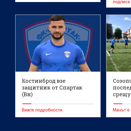
подписа
Костинброд взе
Созопо
защитник от Спартак
после
(Вн)
срещу
Вижте подробности
Мачът е 