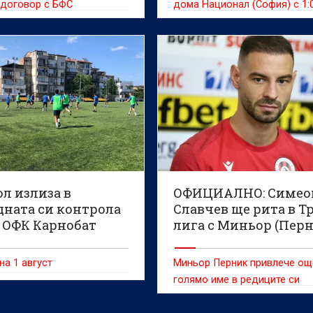
 договор с БФС
дома Национал (София) с 1:0
л излиза в
ОФИЦИАЛНО: Симео
дната си контрола
Славчев ще рита в Т
 ОФК Карнобат
лига с Миньор (Пер
на 1 август
Миньор Перник привлече ощ
голямо име в редиците си