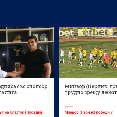
одписа със спонсор
Миньор (Перник! тр
та лига
трудно срещу дебю
т на Спартак (Пловдив)
Миньор (Перник) победи у