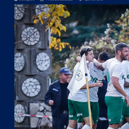
Фен Зона:
Фантастичен ЦСКА 1948 изп
БГ Футбол:
Левски се размина с гола