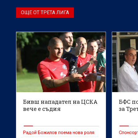
ОЩЕ ОТ ТРЕТА ЛИГА
Бивш нападател на ЦСКА
БФС п
вече е съдия
за Тре
Радой Божилов поема нова роля
Спонсоръ