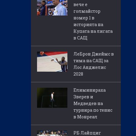
вече е
голмайстор
номер 1 в
историята на
Купата на лигата
в САЩ
ЛеБрон Джеймс в
тима на САЩ за
Лос Анджелис
2028
Елиминираха
Зверев и
Медведев на
турнира по тенис
в Монреал
РБ Лайпциг