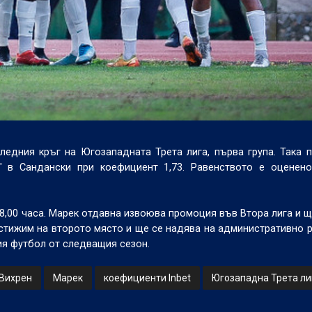
едния кръг на Югозападната Трета лига, първа група. Така 
" в Сандански при коефициент 1,73. Равенството е оценено
18,00 часа. Марек отдавна извоюва промоция във Втора лига и 
достижим на второто място и ще се надява на административно 
ния футбол от следващия сезон.
Вихрен
Марек
коефициенти Inbet
Югозападна Трета ли