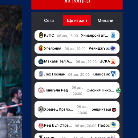
АКТУАЛНО
Сега
Ще играят
Минали
KуПС
Университатя (Крайова)
06 авг, 18:00
Ягелония
Рейнджърс
06 авг, 19:00
Макаби Тел Авив
ЦСКА
06 авг, 19:00
Лех Познан
Клаксвик
06 авг, 20:00
06 авг,
Линкълн Ред
Омония Никозия
20:00
06 авг,
Храдец Кралове
Бешикташ
20:00
Ред Бул Страсбург
Пафос
06 авг, 20:00