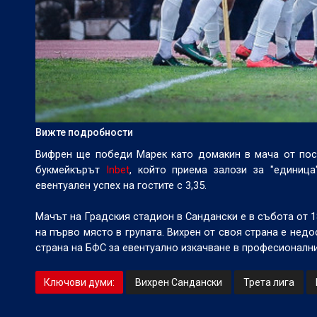
Вижте подробности
Вифрен ще победи Марек като домакин в мача от посл
букмейкърът
Inbet
, който приема залози за "единица
евентуален успех на гостите с 3,35.
Мачът на Градския стадион в Сандански е в събота от 
на първо място в групата. Вихрен от своя страна е не
страна на БФС за евентуално изкачване в професионал
Ключови думи:
Вихрен Сандански
Трета лига