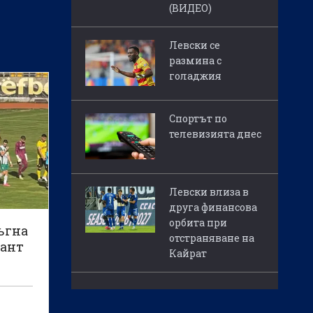
(ВИДЕО)
Левски се
размина с
голаджия
Спортът по
телевизията днес
Левски влиза в
друга финансова
орбита при
ъгна
отстраняване на
тант
Кайрат