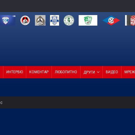
ИНТЕРВЮ
КОМЕНТАР
ЛЮБОПИТНО
ВИДЕО
МРЕЖ
ДРУГИ
ес
за в друга финансова орбита при отстраняване на Кайрат
тат срещу Макаби в Грузия