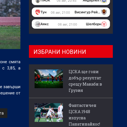
ПАОК
Андерлехт
06 авг, 20:45
Тун
Висингур Рейкявик
06 авг, 21:00
Аякс
Шелборн
06 авг, 21:00
ИЗБРАНИ НОВИНИ
поне смята
 с 3,85, а
ЦСКА ще гони
добър резултат
срещу Макаби в
ще завърши
Грузия
решение от
Фантастичен
ЦСКА 1948
га
изпусна
Панатинайкос!