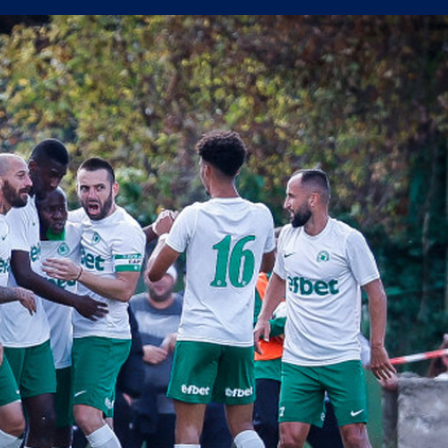
усна Панатинайкос! (ВИДЕО)
джия