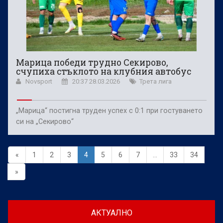
Марица победи трудно Секирово,
счупиха стъклото на клубния автобус
Novsport
20:37 28.03.2026
Трета лига
„Марица“ постигна труден успех с 0:1 при гостуването
си на „Секирово“
«
1
2
3
4
5
6
7
...
33
34
»
АКТУАЛНО