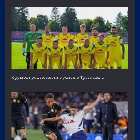
Крумовград потегли с успех в Трета лига