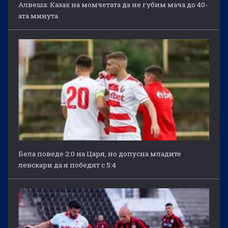
Алвеша: Казах на момчетата да не губим мача до 40-
ата минута
Бела поведе 2:0 на Царя, но допусна младите
левскари да я победят с 5:4