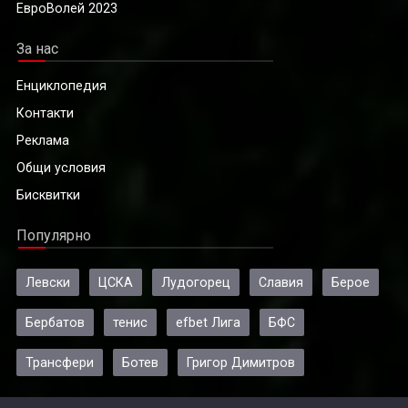
ЕвроВолей 2023
За нас
Енциклопедия
Контакти
Реклама
Общи условия
Бисквитки
Популярно
Левски
ЦСКА
Лудогорец
Славия
Берое
Бербатов
тенис
efbet Лига
БФС
Трансфери
Ботев
Григор Димитров