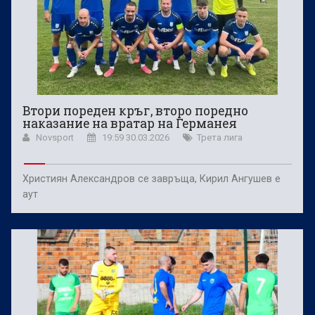
Втори пореден кръг, второ поредно
наказание на вратар на Германея
Novsport
19:59 30.03.2026
Трета лига
Християн Александров се завръща, Кирил Ангушев е
аут