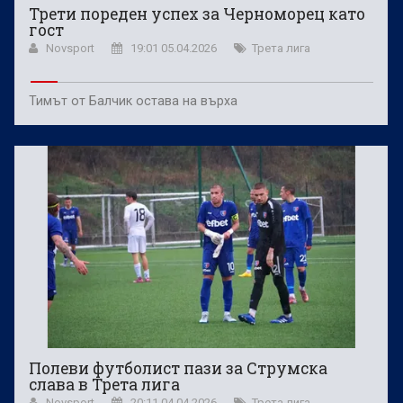
Трети пореден успех за Черноморец като
гост
Novsport
19:01 05.04.2026
Трета лига
Тимът от Балчик остава на върха
Полеви футболист пази за Струмска
слава в Трета лига
Novsport
20:11 04.04.2026
Трета лига