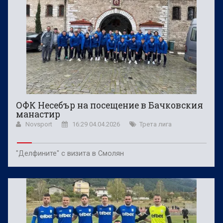
ОФК Несебър на посещение в Бачковския
манастир
Novsport
16:29 04.04.2026
Трета лига
"Делфините" с визита в Смолян