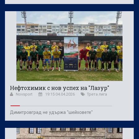
Нефтохимик с нов успех на "Лазур"
Novsport
19:15 04.04.2026
Трета лига
Димитровград не удържа "шейховете"