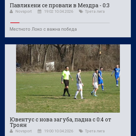
Павликени се провали в Мездра - 0:3
Novsport
19:02 10.04.2026
Трета лига
Местното Локо с важна победа
Ювентус с нова загуба, падна с 0:4 от
Троян
Novsport
19:00 10.04.2026
Трета лига