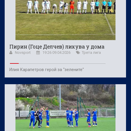
Пирин (Гоце Делчев) ликува у дома
Novsport
19:26 09.04.2026
Трета лига
Илия Карапетров герой за "зелените"