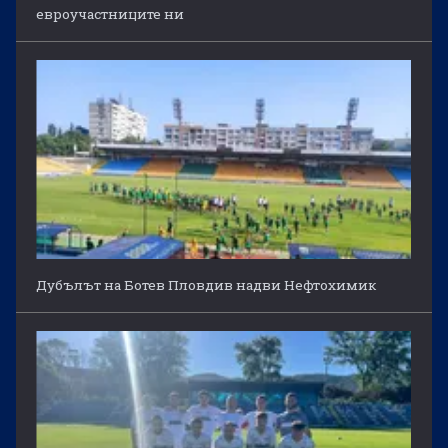
евроучастниците ни
Дубълът на Ботев Пловдив надви Нефтохимик