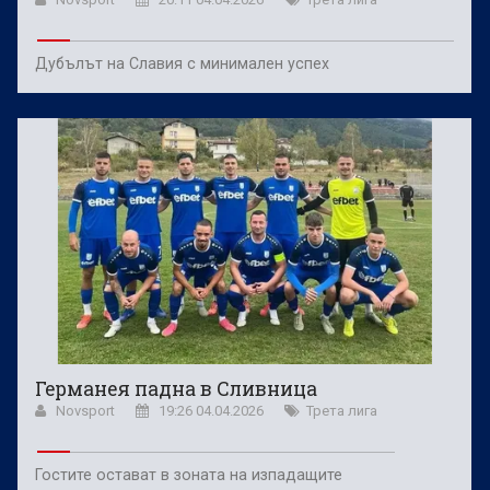
Дубълът на Славия с минимален успех
Германея падна в Сливница
Novsport
19:26 04.04.2026
Трета лига
Гостите остават в зоната на изпадащите