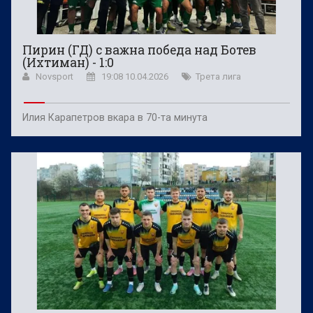
Пирин (ГД) с важна победа над Ботев
(Ихтиман) - 1:0
Novsport
19:08 10.04.2026
Трета лига
Илия Карапетров вкара в 70-та минута