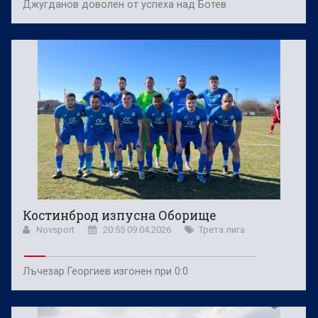
Джугданов доволен от успеха над Ботев
Костинброд изпусна Оборище
Novsport
20:55 09.04.2026
Трета лига
Лъчезар Георгиев изгонен при 0:0