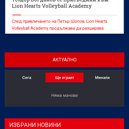
Lion Hearts Volleyball Academy
След привличането на Петър Шопов, Lion Hearts
Volleyball Academy продължава да разширява
треньорския си екип с още един доказан
специалист.
АКТУАЛНО
Сега
Ще играят
Минали
Няма мачове
ИЗБРАНИ НОВИНИ