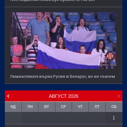
Гимнастиката върна Русия и Беларус, но не съвсем
АВГУСТ
2026
НД
ПН
ВТ
СР
ЧТ
ПТ
СБ
1