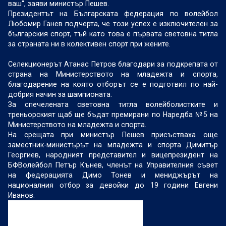
ваш“, заяви министър Пешев.
Президентът на Българската федерация по волейбол
Любомир Ганев подчерта, че този успех е изключителен за
българския спорт, тъй като това е първата световна титла
за страната ни в колективен спорт при жените.
Селекционерът Атанас Петров благодари за подкрепата от
страна на Министерството на младежта и спорта,
благодарение на която отборът се е подготвил по най-
добрия начин за шампионата.
За спечелената световна титла волейболистките и
треньорският щаб ще бъдат премирани по Наредба №5 на
Министерството на младежта и спорта.
На срещата при министър Пешев присъстваха още
заместник-министърът на младежта и спорта Димитър
Георгиев, народният представител и вицепрезидент на
БФВолейбол Петър Кънев, членът на Управителния съвет
на федерацията Димо Тонев и мениджърът на
националния отбор за девойки до 19 години Евгени
Иванов.