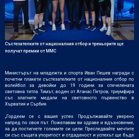
Състезателките от националния отбор и треньорите ще
получат премии от ММС
Министърът на младежта и спорта Иван Пешев награди с
почетни плакети състезателките от националния отбор по
волейбол за девойки до 19 години за спечелената
световна титла. Тимът, воден от Атанас Петров, триумфира
със златните медали на световното първенство в
Хърватия и Сърбия.
„Гордеем се с вашия успех. Продължавайте уверено
напред по своя път. Пожелавам ви здраве и вдъхновение,
за да постигнете големите си цели. Преследвайте мечтите
си със същата упоритост и отдаденост и успехът ще бъде