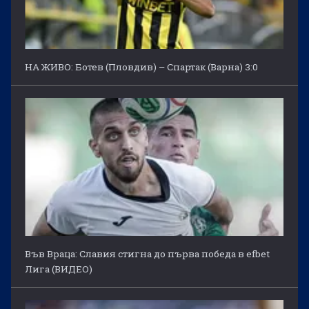
НА ЖИВО: Ботев (Пловдив) – Спартак (Варна) 3:0
Във Враца: Славия стигна до първа победа в efbet
Лига (ВИДЕО)