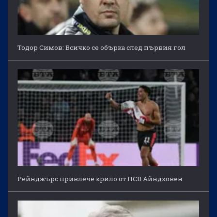
Тодор Симов: Всичко се обърка след първия гол
Рейнджърс привлече крило от ПСВ Айндховен