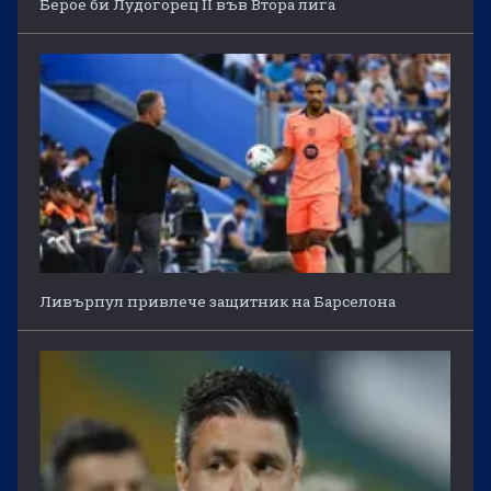
Берое би Лудогорец II във Втора лига
Ливърпул привлече защитник на Барселона