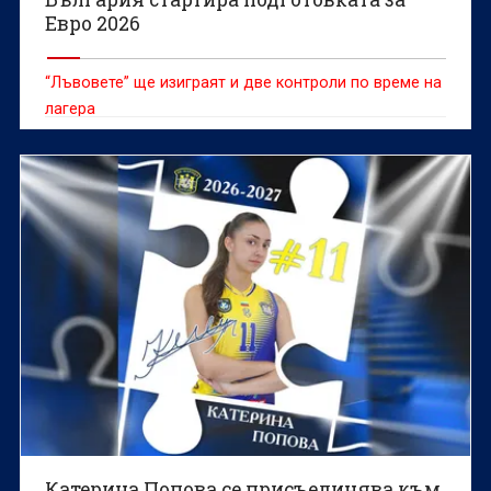
Евро 2026
“Лъвовете” ще изиграят и две контроли по време на
лагера
Катерина Попова се присъединява към