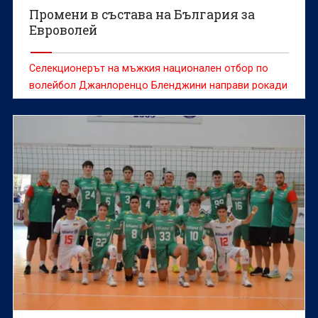
Промени в състава на България за
Евроволей
Селекционерът на мъжкия национален отбор по
волейбол Джанлоренцо Бленджини направи рокади
в отбора