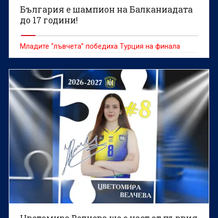
България е шампион на Балканиадата
до 17 години!
Младите “лъвчета” победиха Турция на финала