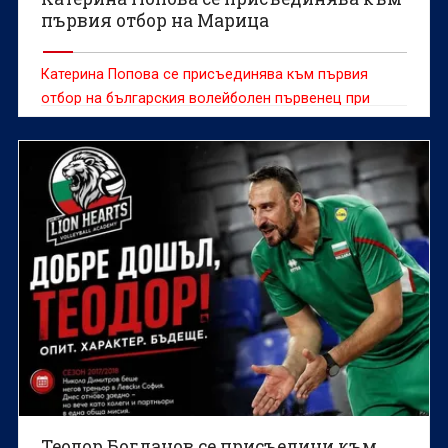
първия отбор на Марица
Катерина Попова се присъединява към първия
отбор на българския волейболен първенец при
жените Марица (Пловдив), съобщиха от клуба.
Теодор Богданов се присъедини към