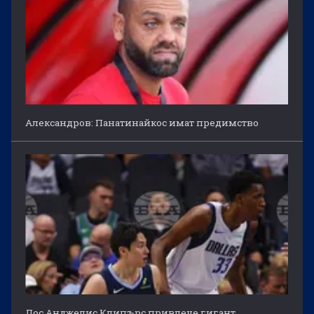
Александров: Панатинайкос имат предимство
Лос Анджелис Клипърс привлече гигант