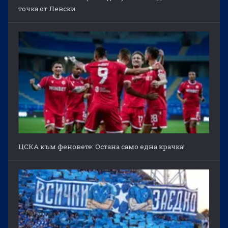
точка от Левски
ЦСКА към феновете: Остана само една крачка!