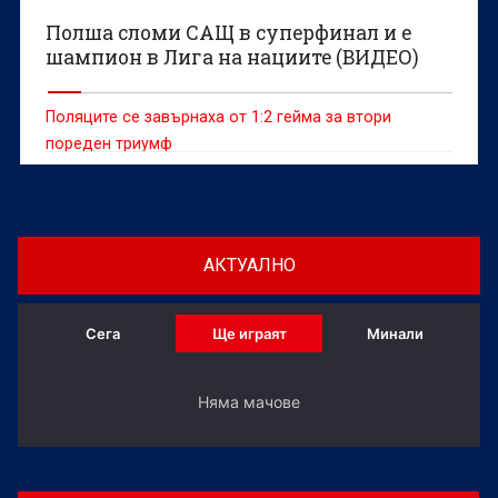
Полша сломи САЩ в суперфинал и е
шампион в Лига на нациите (ВИДЕО)
Поляците се завърнаха от 1:2 гейма за втори
пореден триумф
АКТУАЛНО
Сега
Ще играят
Минали
Няма мачове