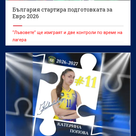
България стартира подготовката за
Евро 2026
“Лъвовете” ще изиграят и две контроли по време на
лагера