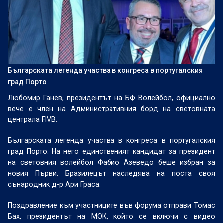
Българската легенда участва в конгреса в португалския
град Порто
Любомир Ганев, президентът на БФ Волейбол, официално
вече е член на Административния борд на световната
централа FIVB.
Българската легенда участва в конгреса в португалския
град Порто. На него единственият кандидат за президент
на световния волейбол Фабио Азеведо беше избран за
новия Първи. Бразилецът наследява на поста своя
сънародник д-р Ари Граса.
Поздравление към участниците във форума отправи Томас
Бах, президентът на МОК, който се включи с видео