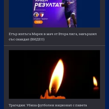
Етър излъга Марек в мач от Втора лига, завършил
със скандал (ВИДЕО)
Трагедия: Убиха футболен национал с павета