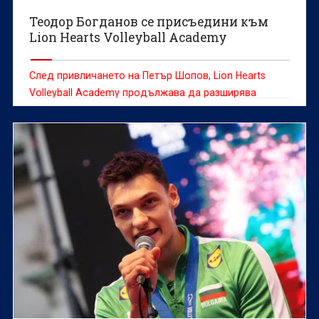
Теодор Богданов се присъедини към
Lion Hearts Volleyball Academy
След привличането на Петър Шопов, Lion Hearts
Volleyball Academy продължава да разширява
треньорския си екип с още един доказан
специалист.