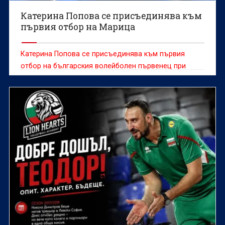
Катерина Попова се присъединява към
първия отбор на Марица
Катерина Попова се присъединява към първия
отбор на българския волейболен първенец при
жените Марица (Пловдив), съобщиха от клуба.