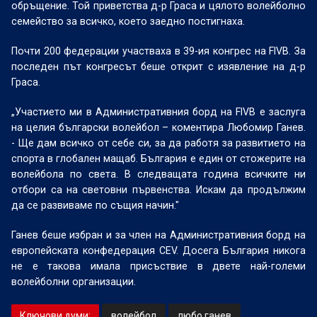
обръщение. Той приветства д-р Граса и цялото волейболно
семейство за всичко, което заедно постигнаха.
Почти 200 федерации участваха в 39-ия конгрес на FIVB. За
последен път конгресът беше открит с изявление на д-р
Граса.
„Участието ми в Административния борд на FIVB е заслуга
на целия български волейбол – коментира Любомир Ганев.
- Ще дам всичко от себе си, за да работя за развитието на
спорта в глобален мащаб. България е един от стожерите на
волейбола по света. В следващата година всичките ни
отбори са на световни първенства. Искам да продължим
да се развиваме по същия начин."
Ганев беше избран и за член на Административния борд на
европейската конфедерация CEV. Досега България никога
не е такова имала присъствие в двете най-големи
волейболни организации.
Ключови думи:
волейбол
любо ганев